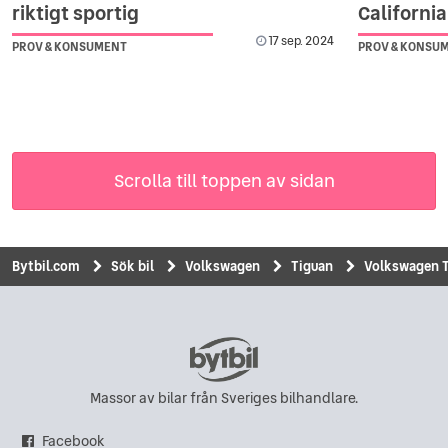
riktigt sportig
California
17 sep. 2024
PROV & KONSUMENT
PROV & KONSU
Scrolla till toppen av sidan
Bytbil.com
Sök bil
Volkswagen
Tiguan
Volkswagen Ti
Massor av bilar från Sveriges bilhandlare.
Facebook