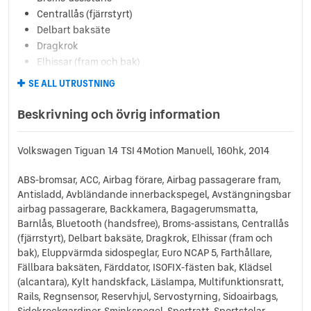
Centrallås (fjärrstyrt)
Delbart baksäte
Dragkrok
Elhissar (fram och bak)
Eluppvärmda sidospeglar
SE ALL UTRUSTNING
Euro NCAP 5
Farthållare
Beskrivning och övrig information
Fällbara baksäten
Färddator
Volkswagen Tiguan 1.4 TSI 4Motion Manuell, 160hk, 2014
ISOFIX-fästen bak
Klädsel (alcantara)
ABS-bromsar, ACC, Airbag förare, Airbag passagerare fram,
Kylt handskfack
Antisladd, Avbländande innerbackspegel, Avstängningsbar
Läslampa
airbag passagerare, Backkamera, Bagagerumsmatta,
Multifunktionsratt
Barnlås, Bluetooth (handsfree), Broms-assistans, Centrallås
Rails
(fjärrstyrt), Delbart baksäte, Dragkrok, Elhissar (fram och
bak), Eluppvärmda sidospeglar, Euro NCAP 5, Farthållare,
Regnsensor
Fällbara baksäten, Färddator, ISOFIX-fästen bak, Klädsel
Reservhjul
(alcantara), Kylt handskfack, Läslampa, Multifunktionsratt,
Servostyrning
Rails, Regnsensor, Reservhjul, Servostyrning, Sidoairbags,
Sidoairbags
Sidokrockgardiner, Sminkspegel, Sportratt, Sportstolar,