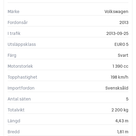
Märke
Volkswagen
Fordonsår
2013
I trafik
2013-09-25
Utsläppsklass
EURO 5
Färg
Svart
Motorstorlek
1 390 cc
Topphastighet
198 km/h
Importfordon
Svensksåld
Antal säten
5
Totalvikt
2 200 kg
Längd
4,43 m
Bredd
1,81 m