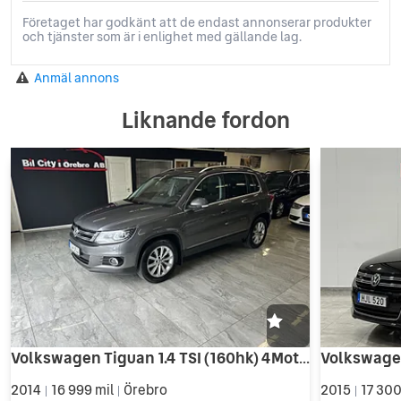
Företaget har godkänt att de endast annonserar produkter
och tjänster som är i enlighet med gällande lag.
Anmäl annons
Liknande fordon
Volkswagen Tiguan 1.4 TSI (160hk) 4Motion Sport & Style / 2-Ägare / Drag
2014
16 999 mil
Örebro
2015
17 300
|
|
|