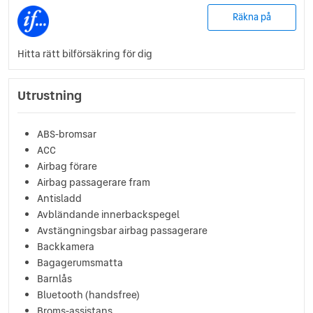
Räkna på
Hitta rätt bilförsäkring för dig
Utrustning
ABS-bromsar
ACC
Airbag förare
Airbag passagerare fram
Antisladd
Avbländande innerbackspegel
Avstängningsbar airbag passagerare
Backkamera
Bagagerumsmatta
Barnlås
Bluetooth (handsfree)
Broms-assistans