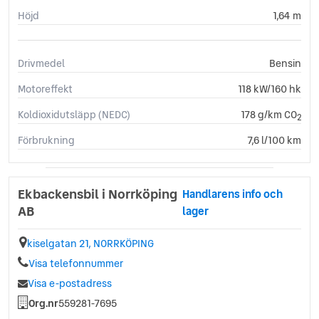
Höjd
1,64 m
Drivmedel
Bensin
Motoreffekt
118 kW/160 hk
Koldioxidutsläpp (NEDC)
178 g/km CO
2
Förbrukning
7,6 l/100 km
Ekbackensbil i Norrköping
Handlarens info och
AB
lager
kiselgatan 21, NORRKÖPING
Visa telefonnummer
Visa e-postadress
Org.nr
559281-7695