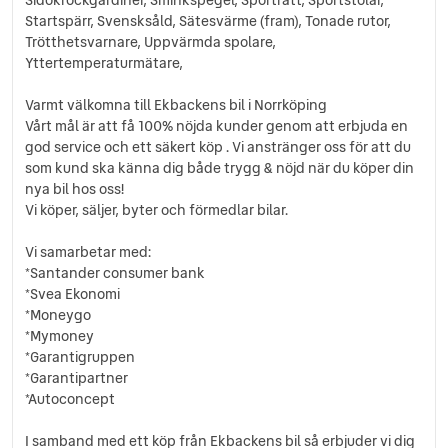
Sidokrockgardiner
Startspärr, Svensksåld, Sätesvärme (fram), Tonade rutor,
Sminkspegel
Trötthetsvarnare, Uppvärmda spolare,
Sportratt
Yttertemperaturmätare,
Sportstolar
Startspärr
Varmt välkomna till Ekbackens bil i Norrköping
Svensksåld
Vårt mål är att få 100% nöjda kunder genom att erbjuda en
god service och ett säkert köp . Vi anstränger oss för att du
Sätesvärme (fram)
som kund ska känna dig både trygg & nöjd när du köper din
Tonade rutor
nya bil hos oss!
Trötthetsvarnare
Vi köper, säljer, byter och förmedlar bilar.
Uppvärmda spolare
Yttertemperaturmätare
Vi samarbetar med:
*Santander consumer bank
*Svea Ekonomi
*Moneygo
*Mymoney
*Garantigruppen
*Garantipartner
*Autoconcept
I samband med ett köp från Ekbackens bil så erbjuder vi dig