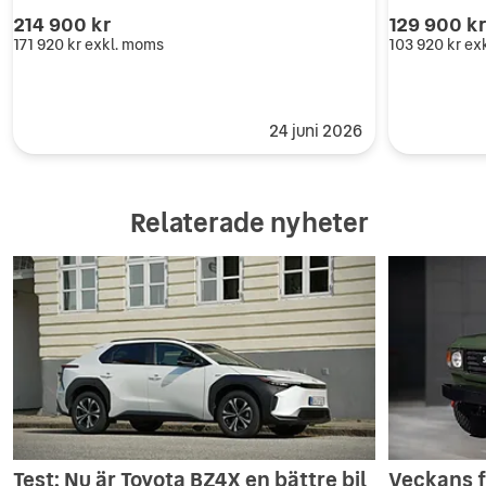
214 900 kr
129 900 k
171 920 kr
exkl. moms
103 920 kr
ex
24 juni 2026
Relaterade nyheter
Test: Nu är Toyota BZ4X en bättre bil
Veckans f