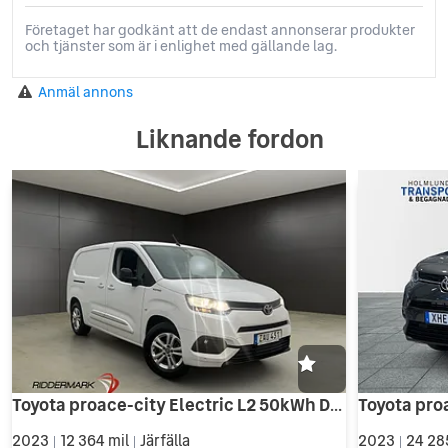
Företaget har godkänt att de endast annonserar produkter
och tjänster som är i enlighet med gällande lag.
Anmäl annons
Liknande fordon
Toyota proace-city Electric L2 50kWh Drag B-Kam CARPLAY Moms
2023
12 364 mil
Järfälla
2023
24 28
|
|
|