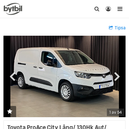
Tipsa
1 av 54
Toyota ProAce City Lång/ 130Hk Aut/