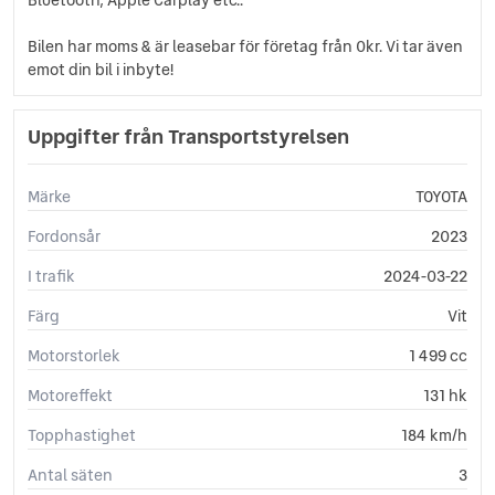
Regnsensor
Servostyrning
Bilen har moms & är leasebar för företag från 0kr. Vi tar även
Sidoairbags
emot din bil i inbyte!
Sidokrockgardiner
Skyltigenkänning
Uppgifter från Transportstyrelsen
Startspärr
Svensksåld
Touch-/Pekskärm
Märke
TOYOTA
Trötthetsvarnare
Fordonsår
2023
USB-uttag
Yttertemperaturmätare
I trafik
2024-03-22
Färg
Vit
Motorstorlek
1 499 cc
Motoreffekt
131 hk
Topphastighet
184 km/h
Antal säten
3