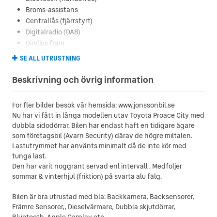
Broms-assistans
Centrallås (fjärrstyrt)
Digitalradio (DAB)
Dimljus fram
Elhissar (bak)
SE ALL UTRUSTNING
Elhissar (fram)
Elinfällbara sidospeglar
Beskrivning och övrig information
Eluppvärmda sidospeglar
Euro 6
För fler bilder besök vår hemsida: www.jonssonbil.se
Fartbegränsare
Nu har vi fått in långa modellen utav Toyota Proace City med
Farthållare
dubbla sidodörrar. Bilen har endast haft en tidigare ägare
Färddator
som företagsbil (Avarn Security) därav de högre miltalen.
Helljusassistans
Lastutrymmet har använts minimalt då de inte kör med
ISOFIX-fästen bak
tunga last.
Kylt handskfack
Den har varit noggrant servad enl intervall . Medföljer
sommar & vinterhjul (friktion) på svarta alu fälg.
Körfilsassistans
Läslampa
Bilen är bra utrustad med bla: Backkamera, Backsensorer,
Multifunktionsratt
Främre Sensorer,, Dieselvärmare, Dubbla skjutdörrar,
Nödsamtal
Bluetooth, Apple Carplay etc..