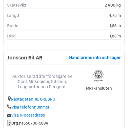
Skattevikt
2 400 kg
Längd
4,75 m
Bredd
1,85 m
Höjd
1,88 m
Jonsson Bil AB
Handlarens info och lager
Auktoriserad återförsäljare av
Opel, Mitsubishi, Citroën,
Leapmotor och Peugeot.
MRF-ansluten
Nastagatan 18, ÖREBRO
Visa telefonnummer
Visa e-postadress
Org.nr
556736-5894