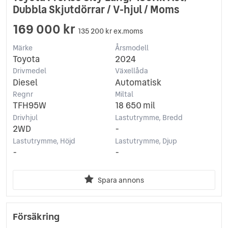
Dubbla Skjutdörrar / V-hjul / Moms
169 000 kr
135 200 kr ex.moms
Märke
Årsmodell
Toyota
2024
Drivmedel
Växellåda
Diesel
Automatisk
Regnr
Miltal
TFH95W
18 650 mil
Drivhjul
Lastutrymme, Bredd
2WD
-
Lastutrymme, Höjd
Lastutrymme, Djup
-
-
Spara annons
Försäkring