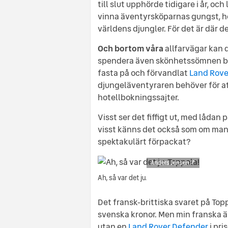
till slut upphörde tidigare i år, och
vinna äventyrsköparnas gungst, hö
världens djungler. För det är där d
Och bortom våra
allfarvägar kan d
spendera även skönhetssömnen bak
fasta på och förvandlat
Land Rove
djungeläventyraren behöver för att
hotellbokningssajter.
Visst ser det fiffigt ut, med låda
visst känns det också som om man ha
spektakulärt förpackat?
Anders Jensen
Ah, så var det ju.
Det fransk-brittiska svaret på Top
svenska kronor. Men min franska är
utan en
Land Rover Defender
i pris