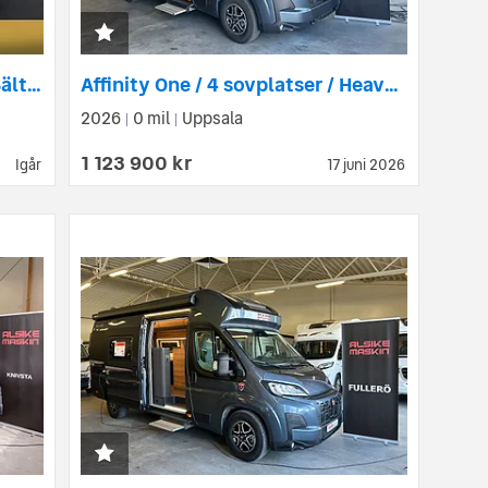
Roller Team KRONOS 274 TL 5 Bältade platser 6 sovplatser Dieselpanna
Affinity One / 4 sovplatser / Heavy chassi / Comfortpaket / Chassipaket
2026
0 mil
Uppsala
|
|
1 123 900 kr
Igår
17 juni 2026