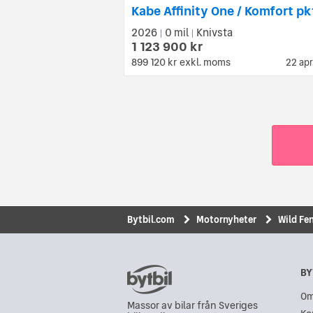
2026
0 mil
Knivsta
|
|
1 123 900 kr
899 120 kr
exkl. moms
22 apr
Bytbil.com
Motornyheter
Wild Fe
BY
Om
Massor av bilar från Sveriges