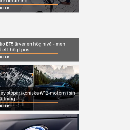
are betalning
HETER
io ET5 ärver en hög nivå - men
 ett högt pris
HETER
ey slopar ikoniska W12-motorn i sin
ällning
HETER