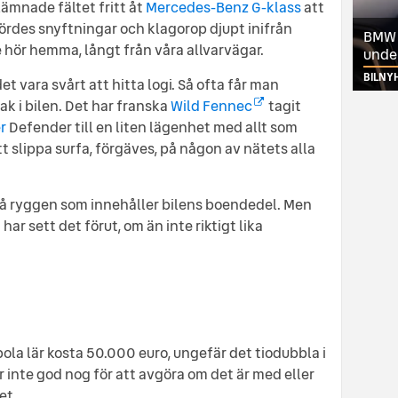
 lämnade fältet fritt åt
Mercedes-Benz G-klass
att
rdes snyftningar och klagorop djupt inifrån
BMW ä
e hör hemma, långt från våra allvarvägar.
unde
BILNY
et vara svårt att hitta logi. Så ofta får man
 i bilen. Det har franska
Wild Fennec
tagit
r
Defender till en liten lägenhet med allt som
 slippa surfa, förgäves, på någon av nätets alla
n på ryggen som innehåller bilens boendedel. Men
r sett det förut, om än inte riktigt lika
pola lär kosta 50.000 euro, ungefär det tiodubbla i
 inte god nog för att avgöra om det är med eller
et.