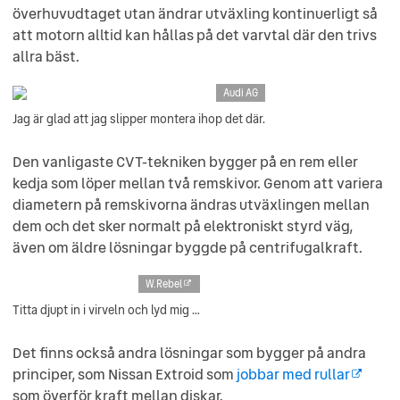
överhuvudtaget utan ändrar utväxling kontinuerligt så
att motorn alltid kan hållas på det varvtal där den trivs
allra bäst.
Audi AG
Jag är glad att jag slipper montera ihop det där.
Den vanligaste CVT-tekniken bygger på en rem eller
kedja som löper mellan två remskivor. Genom att variera
diametern på remskivorna ändras utväxlingen mellan
dem och det sker normalt på elektroniskt styrd väg,
även om äldre lösningar byggde på centrifugalkraft.
W.Rebel
Titta djupt in i virveln och lyd mig …
Det finns också andra lösningar som bygger på andra
principer, som Nissan Extroid som
jobbar med rullar
som överför kraft mellan diskar.