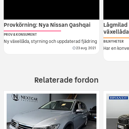
Provkörning: Nya Nissan Qashqai
Lågmilad 
växellåd
PROV & KONSUMENT
Ny växellåda, styrning och uppdaterad fjädring
BILNYHETER
Har en konve
23 aug. 2021
Relaterade fordon