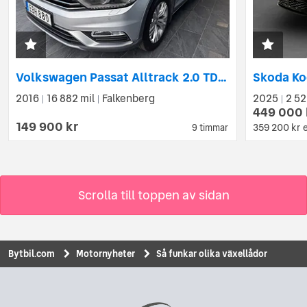
Volkswagen Passat Alltrack 2.0 TDI DPF SCR BMT 4Motion DSG Sekventiell Euro 6
2016
16 882 mil
Falkenberg
2025
2 52
|
|
|
449 000 
149 900 kr
359 200 kr
9 timmar
Scrolla till toppen av sidan
Bytbil.com
Motornyheter
Så funkar olika växellådor