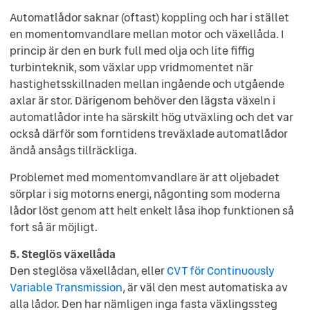
Automatlådor saknar (oftast) koppling och har i stället
en momentomvandlare mellan motor och växellåda. I
princip är den en burk full med olja och lite fiffig
turbinteknik, som växlar upp vridmomentet när
hastighetsskillnaden mellan ingående och utgående
axlar är stor. Därigenom behöver den lägsta växeln i
automatlådor inte ha särskilt hög utväxling och det var
också därför som forntidens treväxlade automatlådor
ändå ansågs tillräckliga.
Problemet med momentomvandlare är att oljebadet
sörplar i sig motorns energi, någonting som moderna
lådor löst genom att helt enkelt låsa ihop funktionen så
fort så är möjligt.
5. Steglös växellåda
Den steglösa växellådan, eller
CVT för Continuously
Variable Transmission
, är väl den mest automatiska av
alla lådor. Den har nämligen inga fasta växlingssteg