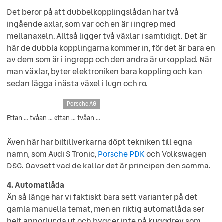
Det beror på att dubbelkopplingslådan har två
ingående axlar, som var och en är i ingrep med
mellanaxeln. Alltså ligger två växlar i samtidigt. Det är
här de dubbla kopplingarna kommer in, för det är bara en
av dem som är i ingrepp och den andra är urkopplad. När
man växlar, byter elektroniken bara koppling och kan
sedan lägga i nästa växel i lugn och ro.
Porsche AG
Ettan … tvåan … ettan … tvåan …
Även här har biltillverkarna döpt tekniken till egna
namn, som Audi S Tronic,
Porsche PDK
och Volkswagen
DSG. Oavsett vad de kallar det är principen den samma.
4. Automatlåda
Än så länge har vi faktiskt bara sett varianter på det
gamla manuella temat, men en riktig automatlåda ser
helt annorlunda ut och bygger inte på kuggdrev som