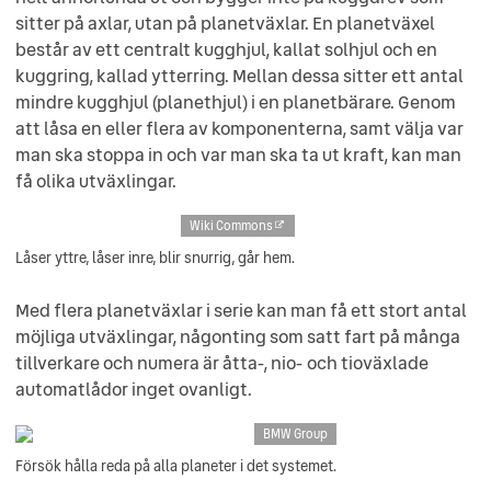
sitter på axlar, utan på planetväxlar. En planetväxel
består av ett centralt kugghjul, kallat solhjul och en
kuggring, kallad ytterring. Mellan dessa sitter ett antal
mindre kugghjul (planethjul) i en planetbärare. Genom
att låsa en eller flera av komponenterna, samt välja var
man ska stoppa in och var man ska ta ut kraft, kan man
få olika utväxlingar.
Wiki Commons
Låser yttre, låser inre, blir snurrig, går hem.
Med flera planetväxlar i serie kan man få ett stort antal
möjliga utväxlingar, någonting som satt fart på många
tillverkare och numera är åtta-, nio- och tioväxlade
automatlådor inget ovanligt.
BMW Group
Försök hålla reda på alla planeter i det systemet.