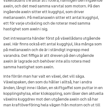
växellådans tre axlar att rotera, nämligen den ingående
axeln, och det med samma varvtal som motorn. På den
ingående axeln sitter ett kugghjul, som driver
mellanaxeln. På mellanaxeln sitter ett antal kugghjul,
ett för varje utväxling och de roterar med samma
hastighet som axeln i sig.
Det intressanta händer först på växellådans utgående
axel. Här finns också ett antal kugghjul, lika många som
på mellanaxeln och de är i ständigt ingrepp med
varandra. Det fiffiga är att dreven på den utgående
axeln är lagrade och behöver inte alls rotera med
samma hastighet som axeln.
Inte förrän man har valt en växel, det vill säga.
Växelspaken, den som du håller i alltså, har i andra
änden, långt inne i lådan, en skiftgaffel som puttar in en
kopplingshylsa, eller klokoppling, som låser den aktuella
växelns kuggdrev mot den utgående axeln och så har
man kraftöverföring hela vägen från motorn och ut till