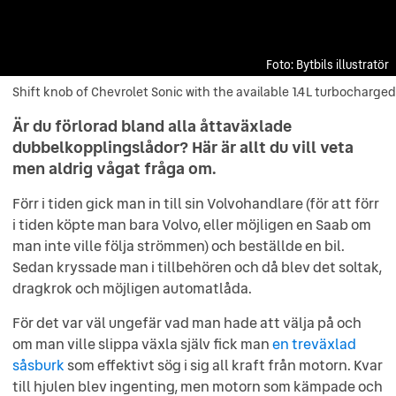
Bytbils illustratör
Shift knob of Chevrolet Sonic with the available 1.4L turbocharge
Shift knob of Chevrolet Sonic with the available 1.4L turbocharg
engine and six-speed manual transmission.
Är du förlorad bland alla åttaväxlade
dubbelkopplingslådor? Här är allt du vill veta
men aldrig vågat fråga om.
Förr i tiden gick man in till sin Volvohandlare (för att förr
i tiden köpte man bara Volvo, eller möjligen en Saab om
man inte ville följa strömmen) och beställde en bil.
Sedan kryssade man i tillbehören och då blev det soltak,
dragkrok och möjligen automatlåda.
För det var väl ungefär vad man hade att välja på och
om man ville slippa växla själv fick man
en treväxlad
såsburk
som effektivt sög i sig all kraft från motorn. Kvar
till hjulen blev ingenting, men motorn som kämpade och