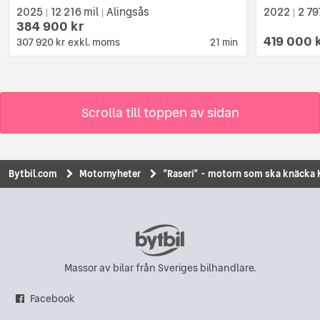
2025
12 216 mil
Alingsås
2022
2 79
|
|
|
384 900 kr
419 000 
307 920 kr
exkl. moms
21 min
Scrolla till toppen av sidan
Bytbil.com
Motornyheter
”Raseri” - motorn som ska knäcka
Massor av bilar från Sveriges bilhandlare.
Facebook