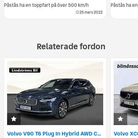
Påstås ha en toppfart på över 500 km/h
Påstås ha en
25 mars 2022
Relaterade fordon
Volvo V90 T6 Plug In Hybrid AWD Core Bright