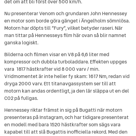
det om att bli först över 500 km/h.
Nu presenterar Venom och grundaren John Hennessey
en motor som borde göra gänget i Ängelholm sömnlösa.
Motorn har döpts till ”Fury”, vilket betyder raseri. När
man tittar på Hennesseys film här ovan så blir namnet
ganska logiskt.
Bilderna och filmen visar en V8 på 6,6 liter med
kompressor och dubbla turboladdare. Effekten uppges
vara 1817 hästkrafter vid 8 000 varv / min.
Vridmomentet är inte heller fy skam: 1617 Nm, redan vid
dryga 2000 varv. Ett titanavgassystem ser till att
motorn kan andas ordentligt, ja den lär släppa ut en del
CO2 på fullgas.
Hennessey riktar främst in sig på Bugatti när motorn
presenteras på Instagram, och har tidigare presenterat
en modell med bara 1520 hästkrafter som sägs vara
kapabel till att slå Bugattis inofficiella rekord. Med den