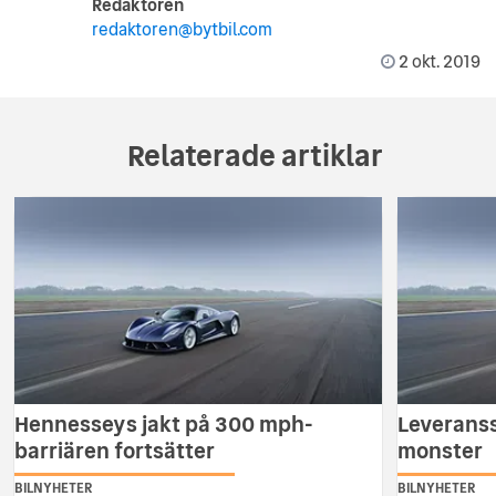
Redaktören
redaktoren@bytbil.com
2 okt. 2019
Relaterade artiklar
Hennesseys jakt på 300 mph-
Leveranss
barriären fortsätter
monster
BILNYHETER
BILNYHETER