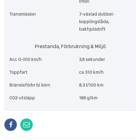
r/min
Transmission
7-växlad dubbel-
kopplingslåda,
bakhjulsdrift
Prestanda, Förbrukning & Miljö
Acc 0–100 km/h
3,6 sekunder
Toppfart
ca 310 km/h
Bränsleförbr bl körn
8,3 l/100 km
CO2-utsläpp
188 g/km