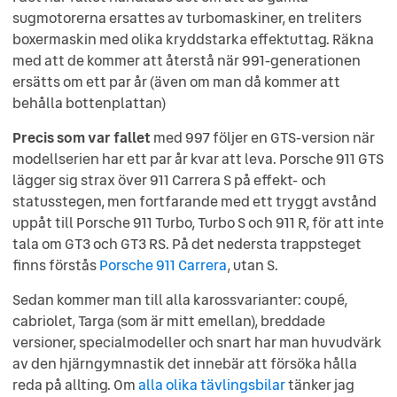
sugmotorerna ersattes av turbomaskiner, en treliters
boxermaskin med olika kryddstarka effektuttag. Räkna
med att de kommer att återstå när 991-generationen
ersätts om ett par år (även om man då kommer att
behålla bottenplattan)
Precis som var fallet
med 997 följer en GTS-version när
modellserien har ett par år kvar att leva. Porsche 911 GTS
lägger sig strax över 911 Carrera S på effekt- och
statusstegen, men fortfarande med ett tryggt avstånd
uppåt till Porsche 911 Turbo, Turbo S och 911 R, för att inte
tala om GT3 och GT3 RS. På det nedersta trappsteget
finns förstås
Porsche 911 Carrera
, utan S.
Sedan kommer man till alla karossvarianter: coupé,
cabriolet, Targa (som är mitt emellan), breddade
versioner, specialmodeller och snart har man huvudvärk
av den hjärngymnastik det innebär att försöka hålla
reda på allting. Om
alla olika tävlingsbilar
tänker jag