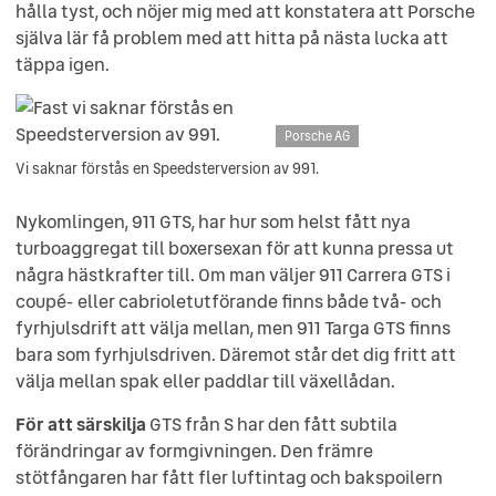
hålla tyst, och nöjer mig med att konstatera att Porsche
själva lär få problem med att hitta på nästa lucka att
täppa igen.
Porsche AG
Vi saknar förstås en Speedsterversion av 991.
Nykomlingen, 911 GTS, har hur som helst fått nya
turboaggregat till boxersexan för att kunna pressa ut
några hästkrafter till. Om man väljer 911 Carrera GTS i
coupé- eller cabrioletutförande finns både två- och
fyrhjulsdrift att välja mellan, men 911 Targa GTS finns
bara som fyrhjulsdriven. Däremot står det dig fritt att
välja mellan spak eller paddlar till växellådan.
För att särskilja
GTS från S har den fått subtila
förändringar av formgivningen. Den främre
stötfångaren har fått fler luftintag och bakspoilern