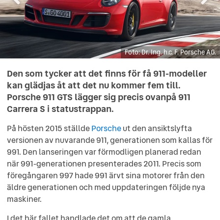
Dr. Ing. h.c. F. Porsche AG.
Dr. Ing. h.c. F. Porsche AG.
Dr. Ing. h.c. F. Porsche AG.
Dr. Ing. h.c. F. Porsche AG.
Dr. Ing. h.c. F. Porsche AG.
Dr. Ing. h.c. F. Porsche AG.
Dr. Ing. h.c. F. Porsche AG.
Den som tycker att det finns för få 911-modeller
kan glädjas åt att det nu kommer fem till.
Porsche 911 GTS lägger sig precis ovanpå 911
Carrera S i statustrappan.
På hösten 2015 ställde
Porsche
ut den ansiktslyfta
versionen av nuvarande 911, generationen som kallas för
991. Den lanseringen var förmodligen planerad redan
när 991-generationen presenterades 2011. Precis som
föregångaren 997 hade 991 ärvt sina motorer från den
äldre generationen och med uppdateringen följde nya
maskiner.
I det här fallet handlade det om att de gamla