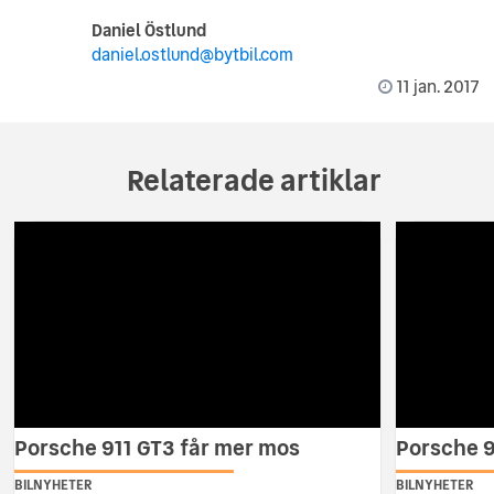
Daniel Östlund
daniel.ostlund@bytbil.com
11 jan. 2017
Relaterade artiklar
Porsche 911 GT3 får mer mos
Porsche 
BILNYHETER
BILNYHETER