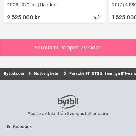
2026
470 mil
Handen
2017
4 68
|
|
|
2 525 000 kr
1 525 00
Igår
Scrolla till toppen av sidan
Bytbil.com
Motornyheter
Porsche 911 GTS är fem nya 911-vari
Massor av bilar från Sveriges bilhandlare.
Facebook