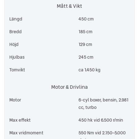
Mått & Vikt
Längd
450 cm
Bredd
185 cm
Höjd
129 cm
Hjulbas
245 cm
Tomvikt
ca 1.450 kg
Motor & Drivlina
Motor
6-cyl boxer, bensin, 2.981
cc, turbo
Max effekt
450 hk vid 6.500 r/min
Max vridmoment
550 Nm vid 2.150–5.000