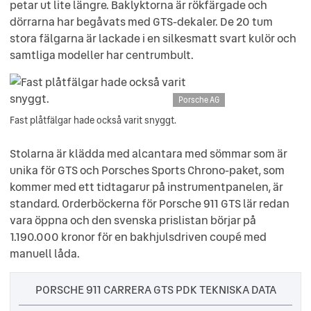
petar ut lite längre. Baklyktorna är rökfärgade och
dörrarna har begåvats med GTS-dekaler. De 20 tum
stora fälgarna är lackade i en silkesmatt svart kulör och
samtliga modeller har centrumbult.
Porsche AG
Fast plåtfälgar hade också varit snyggt.
Stolarna är klädda med alcantara med sömmar som är
unika för GTS och Porsches Sports Chrono-paket, som
kommer med ett tidtagarur på instrumentpanelen, är
standard. Orderböckerna för Porsche 911 GTS lär redan
vara öppna och den svenska prislistan börjar på
1.190.000 kronor för en bakhjulsdriven coupé med
manuell låda.
PORSCHE 911 CARRERA GTS PDK TEKNISKA DATA