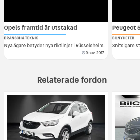
Opels framtid är utstakad
Peugeot 5
BRANSCH & TEKNIK
BILNYHETER
Nya ägare betyder nya riktlinjer i Rüsselsheim.
Snitsigare s
9 nov. 2017
Relaterade fordon