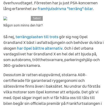
överhuvudtaget. Förresten har ju just PSA-koncernen
lång erfarenhet av
framhjulsdrivna ”terräng”-bilar
.
Talbot
Någon som minns den här?
Så nej,
terrängplasten till trots
gör sig nog Opel
Grandland X bäst i asfaltsdjungeln och behöver du köra i
skogen
har Opel bättre alternativ
. Och i det urbana
vardagslivet har Grandland X en hel del att bjuda på,
som autobroms, trötthetsvarnare, parkeringshjälp och
360-graders kamera.
Dessutom är ratten eluppvärmd, stolarna AGR-
certifierade för garanterad ryggergonomi och
sätesvärme finns även i baksätet. Nu undrar du förstås
vilka motorer som Opel kommer att erbjuda. Det gör vi
med. Opel säger inget och vi får hålla oss till tåls till
bilen begår sin officiella premiär på Frankfurtsalongen i