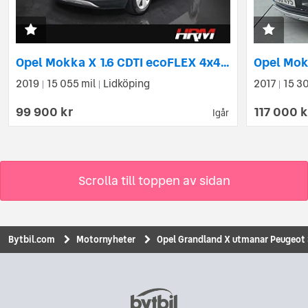
Opel Mokka X 1.6 CDTI ecoFLEX 4x4 Enjoy Euro 6
Opel Mok
2019
15 055 mil
Lidköping
2017
15 3
|
|
|
99 900 kr
117 000 k
Igår
Scrolla till toppen av sidan
Bytbil.com
Motornyheter
Opel Grandland X utmanar Peugeot