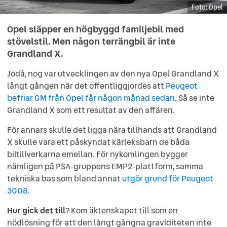
Opel
Opel
Opel
Opel
Opel
Opel
Opel släpper en högbyggd familjebil med
stövelstil. Men någon terrängbil är inte
Grandland X.
Jodå, nog var utvecklingen av den nya Opel Grandland X
långt gången när det offentliggjordes att
Peugeot
befriar GM från Opel får någon månad sedan
. Så se inte
Grandland X som ett resultat av den affären.
För annars skulle det ligga nära tillhands att Grandland
X skulle vara ett påskyndat kärleksbarn de båda
biltillverkarna emellan. För nykomlingen bygger
nämligen på PSA-gruppens EMP2-plattform, samma
tekniska bas som bland annat
utgör grund för Peugeot
3008
.
Hur gick det till
? Kom äktenskapet till som en
nödlösning för att den långt gångna graviditeten inte