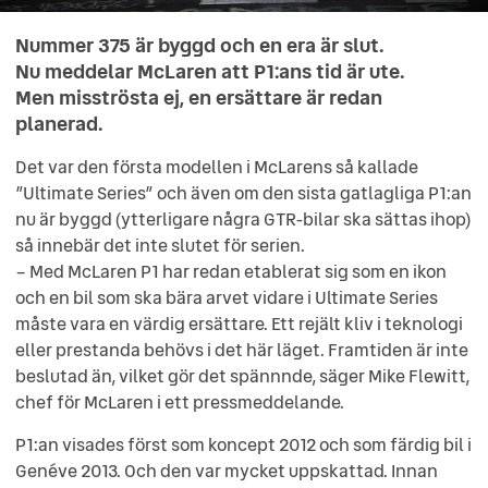
Nummer 375 är byggd och en era är slut.
Nu meddelar McLaren att P1:ans tid är ute.
Men misströsta ej, en ersättare är redan
planerad.
Det var den första modellen i McLarens så kallade
”Ultimate Series” och även om den sista gatlagliga P1:an
nu är byggd (ytterligare några GTR-bilar ska sättas ihop)
så innebär det inte slutet för serien.
– Med McLaren P1 har redan etablerat sig som en ikon
och en bil som ska bära arvet vidare i Ultimate Series
måste vara en värdig ersättare. Ett rejält kliv i teknologi
eller prestanda behövs i det här läget. Framtiden är inte
beslutad än, vilket gör det spännnde, säger Mike Flewitt,
chef för McLaren i ett pressmeddelande.
P1:an visades först som koncept 2012 och som färdig bil i
Genéve 2013. Och den var mycket uppskattad. Innan