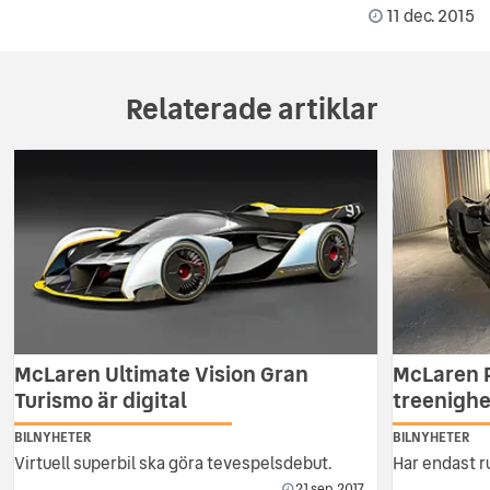
11 dec. 2015
Relaterade artiklar
McLaren Ultimate Vision Gran
McLaren P
Turismo är digital
treenigh
BILNYHETER
BILNYHETER
Virtuell superbil ska göra tevespelsdebut.
Har endast ru
21 sep. 2017