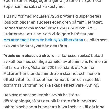
Sports Series. Nåja, egentligen är ju serierna Sport och
Super samma sak i olika kostymer.
Tills nu, för med McLaren 720S bryter sig Super Series
loss och bildar en alldeles egen gren på familjeträdet.
Därmed är också modellerna 625C, 650S och 675LT
utdaterade i ett slag. Som vi tidigare berättat har
McLaren tagit fram en helt ny kolfiberkärna
till bilen som
ska vara ännu styvare än den förra.
Precis som chassistrukturen
är karossen också bakad
av kolfiber med somliga paneler av aluminium. Formen är
lättare än förr, McLaren 720S ser slank ut. Men för
McLaren handlar det mindre om skönhet och mer om
effektivitet. Luftflödet har format bilen och specifikt
dörrarnas utformning ska skapa effektivare kylning.
Den nya monocoquen ska också ha större
dörröppningar, så att det blir lättare för kungen av
Bahrain och andra kunder att kliva i och ur. Väl där inne