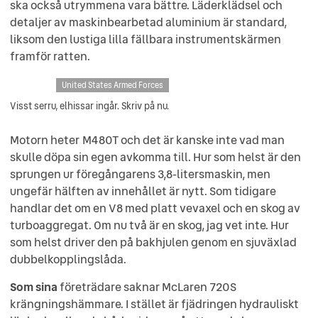
ska också utrymmena vara bättre. Läderklädsel och
detaljer av maskinbearbetad aluminium är standard,
liksom den lustiga lilla fällbara instrumentskärmen
framför ratten.
United States Armed Forces
Visst serru, elhissar ingår. Skriv på nu.
Motorn heter M480T och det är kanske inte vad man
skulle döpa sin egen avkomma till. Hur som helst är den
sprungen ur föregångarens 3,8-litersmaskin, men
ungefär hälften av innehållet är nytt. Som tidigare
handlar det om en V8 med platt vevaxel och en skog av
turboaggregat. Om nu två är en skog, jag vet inte. Hur
som helst driver den på bakhjulen genom en sjuväxlad
dubbelkopplingslåda.
Som sina
företrädare saknar McLaren 720S
krängningshämmare. I stället är fjädringen hydrauliskt