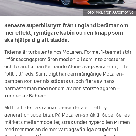
McLaren Automotive
McLaren Automotive
McLaren Automotive
McLaren Automotive
McLaren Automotive
McLaren Automotive
McLaren Automotive
McLaren Automotive
McLaren Automotive
McLaren Automotive
McLaren Automotive
McLaren Automotive
Senaste superbilsnytt från England berättar om
mer effekt, rymligare kabin och en knapp som
ska hjälpa dig att sladda.
Tiderna är turbulenta hos McLaren. Formel 1-teamet står
inför säsongspremiären med en bil som inte presterar
och förarstjärnan Fernando Alonso sägs vara, ehm, inte
fullt tillfreds. Samtidigt har den mångårige McLaren-
pampen Ron Dennis städats ut, och flera av hans
närmaste män med honom, av den störste ägaren –
kungen av Bahrein.
Mitt i allt detta ska man presentera en helt ny
generation superbilar. På McLaren-språk är Super Series
märkets mellanmodeller, strax under hyperbilen P1 men
med mer mos än de mer vardagsvänliga coupérna i