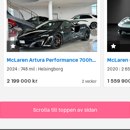
McLaren Artura Performance 700hk / MSO / NOVITEC / Full CARBON / B&W
2024
748 mil
Helsingborg
2020
2 65
|
|
|
2 199 000 kr
1 559 90
2 veckor
Scrolla till toppen av sidan