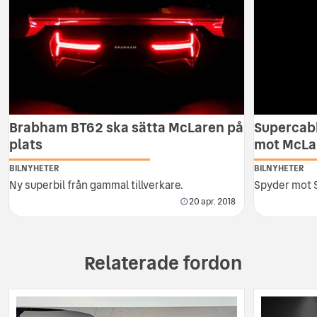
Brabham BT62 ska sätta McLaren på
Supercab
plats
mot McLa
BILNYHETER
BILNYHETER
Ny superbil från gammal tillverkare.
Spyder mot S
20 apr. 2018
Relaterade fordon