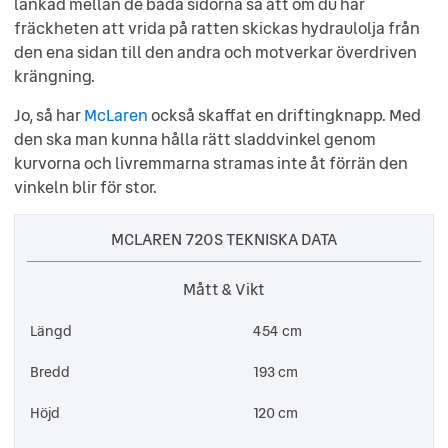
länkad mellan de båda sidorna så att om du har
fräckheten att vrida på ratten skickas hydraulolja från
den ena sidan till den andra och motverkar överdriven
krängning.
Jo, så har
McLaren
också skaffat en driftingknapp. Med
den ska man kunna hålla rätt sladdvinkel genom
kurvorna och livremmarna stramas inte åt förrän den
vinkeln blir för stor.
MCLAREN 720S TEKNISKA DATA
Mått & Vikt
Längd
454 cm
Bredd
193 cm
Höjd
120 cm