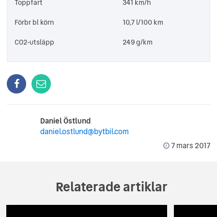
Toppfart
341 km/h
Förbr bl körn
10,7 l/100 km
CO2-utsläpp
249 g/km
Daniel Östlund
daniel.ostlund@bytbil.com
7 mars 2017
Relaterade artiklar