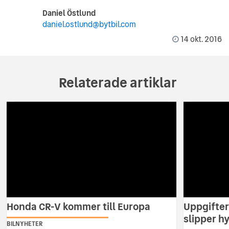
Daniel Östlund
daniel.ostlund@bytbil.com
14 okt. 2016
Relaterade artiklar
Honda CR-V kommer till Europa
Uppgifter
slipper h
BILNYHETER