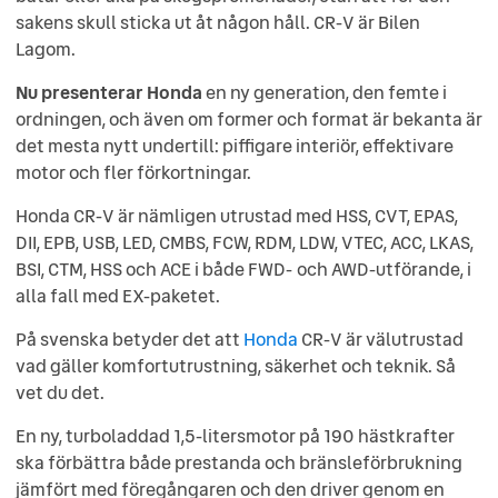
sakens skull sticka ut åt någon håll. CR-V är Bilen
Lagom.
Nu presenterar Honda
en ny generation, den femte i
ordningen, och även om former och format är bekanta är
det mesta nytt undertill: piffigare interiör, effektivare
motor och fler förkortningar.
Honda CR-V är nämligen utrustad med HSS, CVT, EPAS,
DII, EPB, USB, LED, CMBS, FCW, RDM, LDW, VTEC, ACC, LKAS,
BSI, CTM, HSS och ACE i både FWD- och AWD-utförande, i
alla fall med EX-paketet.
På svenska betyder det att
Honda
CR-V är välutrustad
vad gäller komfortutrustning, säkerhet och teknik. Så
vet du det.
En ny, turboladdad 1,5-litersmotor på 190 hästkrafter
ska förbättra både prestanda och bränsleförbrukning
jämfört med föregångaren och den driver genom en