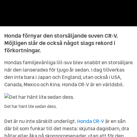
Honda förnyar den storsäljande suven CR-V.
Möjligen slår de också något slags rekord i
förkortningar.
Hondas familjevänliga lill-suv blev snabbt en storsäljare
när den lanserades för tjugo år sedan. I dag tillverkas
den inte bara i Japan och England, utan också i USA,
Canada, Mexico och Kina. Honda CR-V är en världsbil.
Det har hänt lite sedan dess.
Det är nu inte särskilt underligt.
Honda CR-V
är en sån
där bil som funkar till det mesta: skjutsa dagisbarn, dra
båtar eller åka på skogspromenader, utan att för den