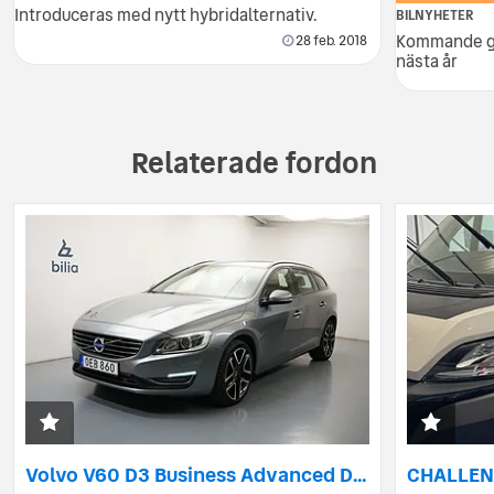
Introduceras med nytt hybridalternativ.
BILNYHETER
Kommande ge
28 feb. 2018
nästa år
Relaterade fordon
Volvo V60 D3 Business Advanced Dynamic