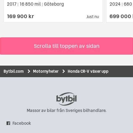
2017
16 850 mil
Göteborg
2024
680 
|
|
|
169 900 kr
699 000 
Just nu
Scrolla till toppen av sidan
Bytbil.com
Motornyheter
Honda CR-V växer upp
Massor av bilar från Sveriges bilhandlare.
Facebook