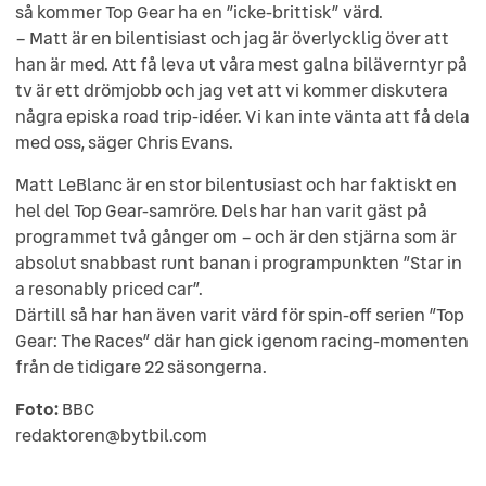
så kommer Top Gear ha en ”icke-brittisk” värd.
– Matt är en bilentisiast och jag är överlycklig över att
han är med. Att få leva ut våra mest galna biläverntyr på
tv är ett drömjobb och jag vet att vi kommer diskutera
några episka road trip-idéer. Vi kan inte vänta att få dela
med oss, säger Chris Evans.
Matt LeBlanc är en stor bilentusiast och har faktiskt en
hel del Top Gear-samröre. Dels har han varit gäst på
programmet två gånger om – och är den stjärna som är
absolut snabbast runt banan i programpunkten ”Star in
a resonably priced car”.
Därtill så har han även varit värd för spin-off serien ”Top
Gear: The Races” där han gick igenom racing-momenten
från de tidigare 22 säsongerna.
Foto:
BBC
redaktoren@bytbil.com