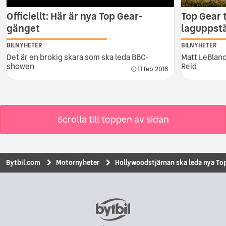
Officiellt: Här är nya Top Gear-
Top Gear 
gänget
laguppstä
BILNYHETER
BILNYHETER
Det är en brokig skara som ska leda BBC-
Matt LeBlanc
showen
Reid
11 feb. 2016
Scrolla till toppen av sidan
Bytbil.com
Motornyheter
Hollywoodstjärnan ska leda nya To