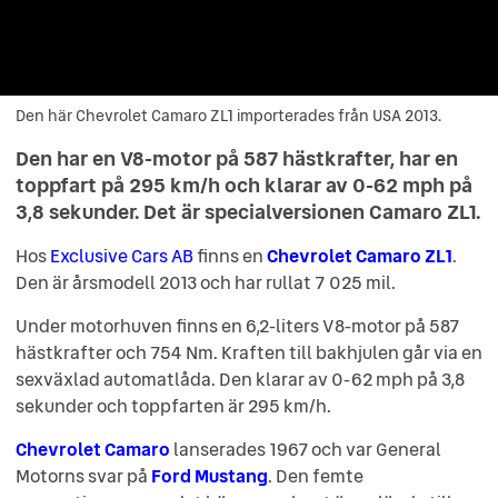
Den här Chevrolet Camaro ZL1 importerades från USA 2013.
Den här Chevrolet Camaro ZL1 importerades från USA 2013.
Den har en V8-motor på 587 hästkrafter, har en
toppfart på 295 km/h och klarar av 0-62 mph på
3,8 sekunder. Det är specialversionen Camaro ZL1.
Hos
Exclusive Cars AB
finns en
Chevrolet Camaro ZL1
.
Den är årsmodell 2013 och har rullat 7 025 mil.
Under motorhuven finns en 6,2-liters V8-motor på 587
hästkrafter och 754 Nm. Kraften till bakhjulen går via en
sexväxlad automatlåda. Den klarar av 0-62 mph på 3,8
sekunder och toppfarten är 295 km/h.
Chevrolet Camaro
lanserades 1967 och var General
Motorns svar på
Ford Mustang
. Den femte