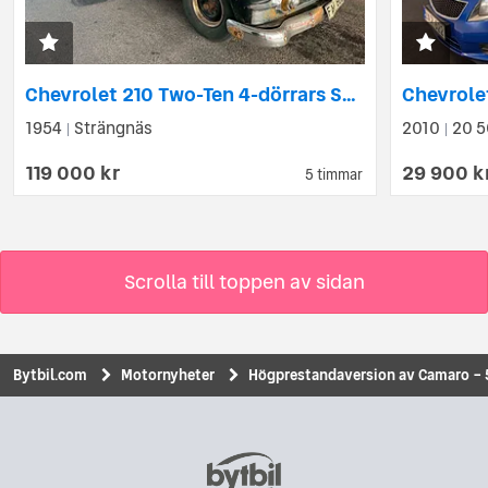
Chevrolet 210 Two-Ten 4-dörrars Sedan, Frän bil
1954
Strängnäs
2010
20 5
|
|
119 000 kr
29 900 k
5 timmar
Scrolla till toppen av sidan
Bytbil.com
Motornyheter
Högprestandaversion av Camaro – 