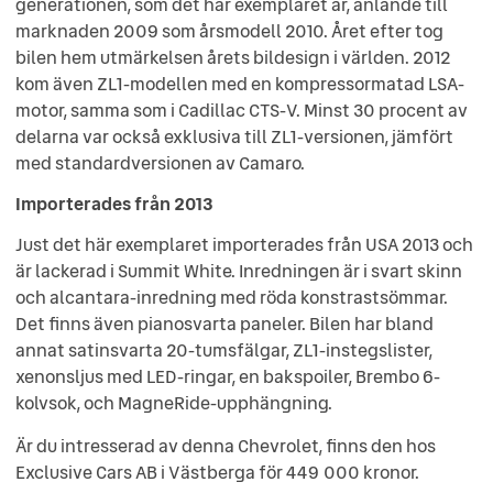
generationen, som det här exemplaret är, anlände till
marknaden 2009 som årsmodell 2010. Året efter tog
bilen hem utmärkelsen årets bildesign i världen. 2012
kom även ZL1-modellen med en kompressormatad LSA-
motor, samma som i Cadillac CTS-V. Minst 30 procent av
delarna var också exklusiva till ZL1-versionen, jämfört
med standardversionen av Camaro.
Importerades från 2013
Just det här exemplaret importerades från USA 2013 och
är lackerad i Summit White. Inredningen är i svart skinn
och alcantara-inredning med röda konstrastsömmar.
Det finns även pianosvarta paneler. Bilen har bland
annat satinsvarta 20-tumsfälgar, ZL1-instegslister,
xenonsljus med LED-ringar, en bakspoiler, Brembo 6-
kolvsok, och MagneRide-upphängning.
Är du intresserad av denna Chevrolet, finns den hos
Exclusive Cars AB i Västberga för 449 000 kronor.