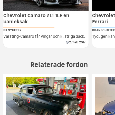
Chevrolet Camaro ZL1 1LE en
Chevrolet
banleksak
Ferrari
BILNYHETER
BRANSCH & TEK
Värsting-Camaro får vingar och klistriga däck.
Tydligen kan
27 feb. 2017
Relaterade fordon