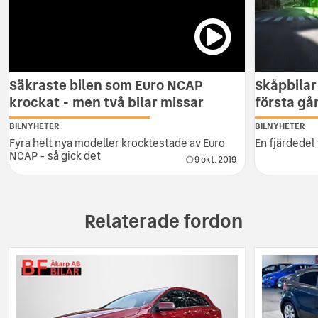
Säkraste bilen som Euro NCAP
Skåpbilar
krockat - men två bilar missar
första g
BILNYHETER
BILNYHETER
Fyra helt nya modeller krocktestade av Euro
En fjärdedel
NCAP - så gick det
9 okt. 2019
Relaterade fordon