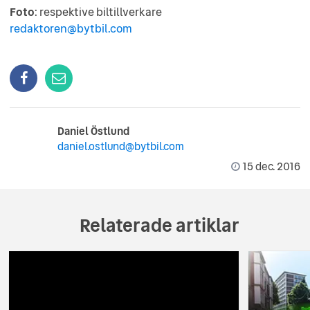
Foto
: respektive biltillverkare
redaktoren@bytbil.com
Daniel Östlund
daniel.ostlund@bytbil.com
15 dec. 2016
Relaterade artiklar