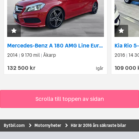
Mercedes-Benz A 180 AMG Line Euro 6
Kia Rio 5
2014
9 170 mil
Åkarp
2016
14 3
|
|
|
132 500 kr
109 000 
Igår
Scrolla till toppen av sidan
Bytbil.com
Motornyheter
Här är 2016 års säkraste bilar