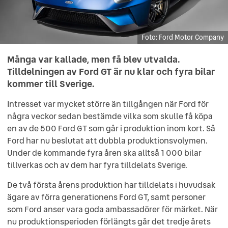
Ford Motor Company
Ford Motor Company
Ford Motor Company
Ford Motor Company
Många var kallade, men få blev utvalda.
Tilldelningen av Ford GT är nu klar och fyra bilar
kommer till Sverige.
Intresset var mycket större än tillgången när Ford för
några veckor sedan bestämde vilka som skulle få köpa
en av de 500 Ford GT som går i produktion inom kort. Så
Ford har nu beslutat att dubbla produktionsvolymen.
Under de kommande fyra åren ska alltså 1 000 bilar
tillverkas och av dem har fyra tilldelats Sverige.
De två första årens produktion har tilldelats i huvudsak
ägare av förra generationens Ford GT, samt personer
som Ford anser vara goda ambassadörer för märket. När
nu produktionsperioden förlängts går det tredje årets