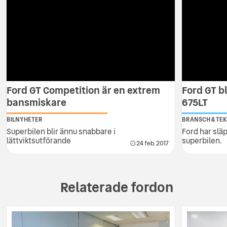
Ford GT Competition är en extrem
Ford GT b
bansmiskare
675LT
BILNYHETER
BRANSCH & TEK
Superbilen blir ännu snabbare i
Ford har släp
lättviktsutförande
superbilen.
24 feb. 2017
Relaterade fordon