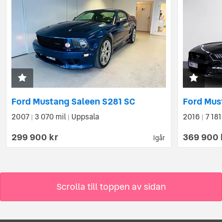
Ford Mustang Saleen S281 SC
2007
3 070 mil
Uppsala
2016
7 181
|
|
|
299 900 kr
369 900 
Igår
Scrolla till toppen av sidan