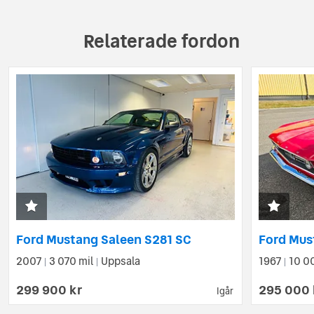
Relaterade fordon
Ford Mustang Saleen S281 SC
2007
3 070 mil
Uppsala
1967
10 0
|
|
|
299 900 kr
295 000 
Igår