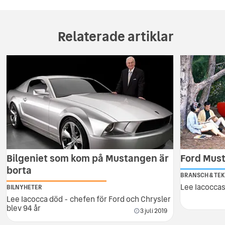
Relaterade artiklar
Bilgeniet som kom på Mustangen är
Ford Must
borta
BRANSCH & TEK
Lee Iacoccas
BILNYHETER
Lee Iacocca död - chefen för Ford och Chrysler
blev 94 år
3 juli 2019