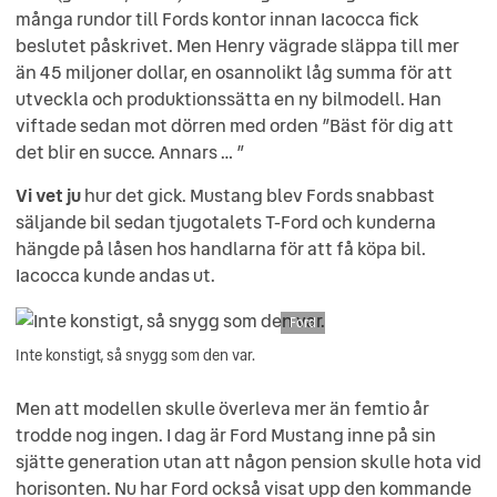
många rundor till Fords kontor innan Iacocca fick
beslutet påskrivet. Men Henry vägrade släppa till mer
än 45 miljoner dollar, en osannolikt låg summa för att
utveckla och produktionssätta en ny bilmodell. Han
viftade sedan mot dörren med orden ”Bäst för dig att
det blir en succe. Annars … ”
Vi vet ju
hur det gick. Mustang blev Fords snabbast
säljande bil sedan tjugotalets T-Ford och kunderna
hängde på låsen hos handlarna för att få köpa bil.
Iacocca kunde andas ut.
Ford
Inte konstigt, så snygg som den var.
Men att modellen skulle överleva mer än femtio år
trodde nog ingen. I dag är Ford Mustang inne på sin
sjätte generation utan att någon pension skulle hota vid
horisonten. Nu har Ford också visat upp den kommande