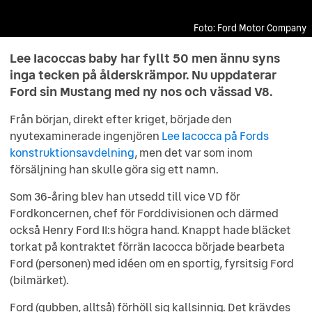
Ford Motor Company
Ford Motor Company
Ford Motor Company
Ford Motor Company
Ford Motor Company
Ford Motor Company
Ford Motor Company
Ford Motor Company
Ford Motor Company
Lee Iacoccas baby har fyllt 50 men ännu syns
inga tecken på ålderskrämpor. Nu uppdaterar
Ford sin Mustang med ny nos och vässad V8.
Från början, direkt efter kriget, började den
nyutexaminerade ingenjören
Lee Iacocca på Fords
konstruktionsavdelning
, men det var som inom
försäljning han skulle göra sig ett namn.
Som 36-åring blev han utsedd till vice VD för
Fordkoncernen, chef för Forddivisionen och därmed
också Henry Ford II:s högra hand. Knappt hade bläcket
torkat på kontraktet förrän Iacocca började bearbeta
Ford (personen) med idéen om en sportig, fyrsitsig Ford
(bilmärket).
Ford (gubben, alltså) förhöll sig kallsinnig. Det krävdes