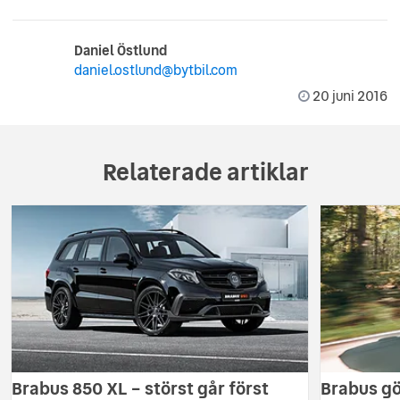
Daniel Östlund
daniel.ostlund@bytbil.com
20 juni 2016
Relaterade artiklar
Brabus 850 XL – störst går först
Brabus gö