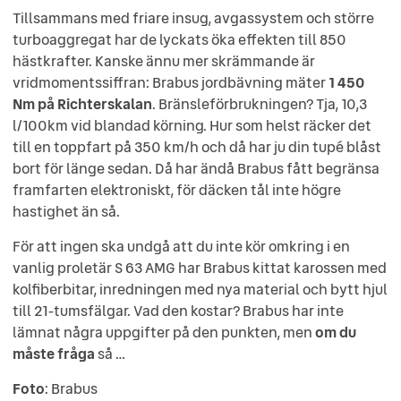
Tillsammans med friare insug, avgassystem och större
turboaggregat har de lyckats öka effekten till 850
hästkrafter. Kanske ännu mer skrämmande är
vridmomentssiffran: Brabus jordbävning mäter
1 450
Nm på Richterskalan
. Bränsleförbrukningen? Tja, 10,3
l/100km vid blandad körning. Hur som helst räcker det
till en toppfart på 350 km/h och då har ju din tupé blåst
bort för länge sedan. Då har ändå Brabus fått begränsa
framfarten elektroniskt, för däcken tål inte högre
hastighet än så.
För att ingen ska undgå att du inte kör omkring i en
vanlig proletär S 63 AMG har Brabus kittat karossen med
kolfiberbitar, inredningen med nya material och bytt hjul
till 21-tumsfälgar. Vad den kostar? Brabus har inte
lämnat några uppgifter på den punkten, men
om du
måste fråga
så …
Foto
: Brabus