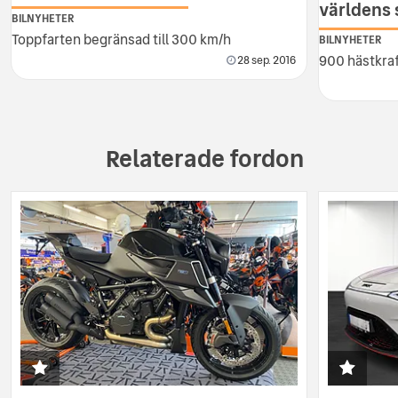
världens
BILNYHETER
Toppfarten begränsad till 300 km/h
BILNYHETER
900 hästkraf
28 sep. 2016
Relaterade fordon