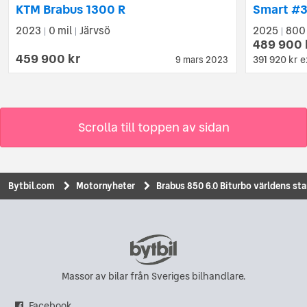
KTM Brabus 1300 R
Smart #3
2023
0 mil
Järvsö
2025
800
|
|
|
489 900 
459 900 kr
391 920 kr
e
9 mars 2023
Scrolla till toppen av sidan
Bytbil.com
Motornyheter
Brabus 850 6.0 Biturbo världens st
Massor av bilar från Sveriges bilhandlare.
Facebook