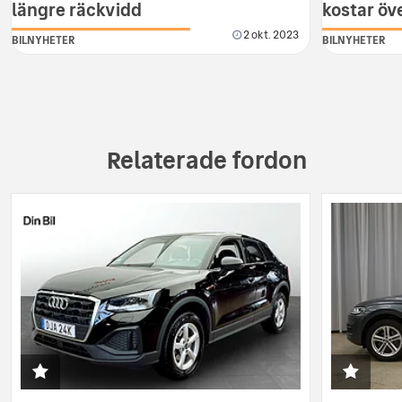
längre räckvidd
kostar öv
2 okt. 2023
BILNYHETER
BILNYHETER
Relaterade fordon