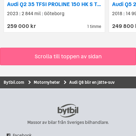
Audi Q2 35 TFSI PROLINE 150 HK S TRONIC
2023
2 844 mil
Göteborg
2018
14 9
|
|
|
259 000 kr
249 800 
1 timme
Scrolla till toppen av sidan
Bytbil.com
Motornyheter
Audi Q8 blir en jätte-suv
Massor av bilar från Sveriges bilhandlare.
Facebook