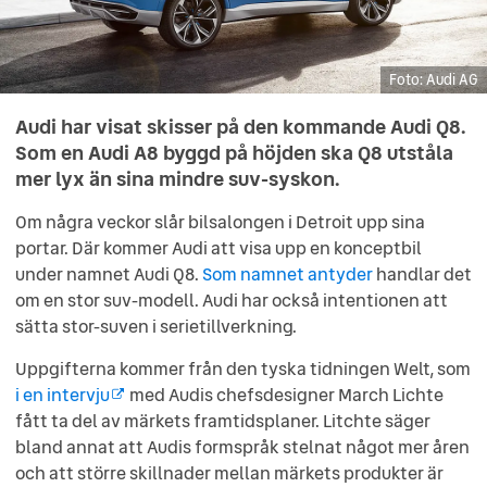
Audi AG
Audi AG
Audi AG
Audi AG
Audi har visat skisser på den kommande Audi Q8.
Som en Audi A8 byggd på höjden ska Q8 utståla
mer lyx än sina mindre suv-syskon.
Om några veckor slår bilsalongen i Detroit upp sina
portar. Där kommer Audi att visa upp en konceptbil
under namnet Audi Q8.
Som namnet antyder
handlar det
om en stor suv-modell. Audi har också intentionen att
sätta stor-suven i serietillverkning.
Uppgifterna kommer från den tyska tidningen Welt, som
i en intervju
med Audis chefsdesigner March Lichte
fått ta del av märkets framtidsplaner. Litchte säger
bland annat att Audis formspråk stelnat något mer åren
och att större skillnader mellan märkets produkter är