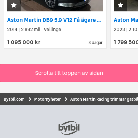
Aston Martin DB9 5.9 V12 Få ägare Keramiska Svensksåld 517hk
2014
2 892 mil
Vellinge
2023
2 10
|
|
|
1 095 000 kr
1 799 50
3 dagar
Scrolla till toppen av sidan
Bytbil.com
Motornyheter
Aston Martin Racing trimmar gatbi