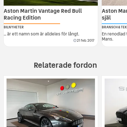
Aston Martin Vantage Red Bull
Aston Mar
Racing Edition
själ
BILNYHETER
BRANSCH & TEK
... är ett namn som är alldeles för långt.
En renodlad 
Mans.
21 feb. 2017
Relaterade fordon