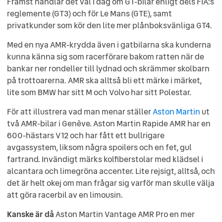
Främst handlar det väl i dag om GT-bilar enligt dels FIA:s
reglemente (GT3) och för Le Mans (GTE), samt
privatkunder som kör den lite mer plånboksvänliga GT4.
Med en nya AMR-krydda även i gatbilarna ska kunderna
kunna känna sig som racerförare bakom ratten när de
bankar ner rondeller till lydnad och skrämmer skolbarn
på trottoarerna. AMR ska alltså bli ett märke i märket,
lite som BMW har sitt M och Volvo har sitt Polestar.
För att illustrera vad man menar ställer
Aston Martin
ut
två AMR-bilar i Genève. Aston Martin Rapide AMR har en
600-hästars V12 och har fått ett bullrigare
avgassystem, liksom några spoilers och en fet, gul
fartrand. Invändigt märks kolfiberstolar med klädsel i
alcantara och limegröna accenter. Lite rejsigt, alltså, och
det är helt okej om man frågar sig varför man skulle välja
att göra racerbil av en limousin.
Kanske är då
Aston Martin Vantage AMR Pro en mer