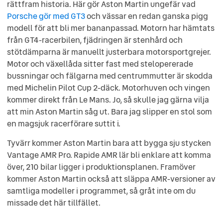
rättfram historia. Här gör Aston Martin ungefär vad
Porsche gör med GT3
och vässar en redan ganska pigg
modell för att bli mer bananpassad. Motorn har hämtats
från GT4-racerbilen, fjädringen är stenhård och
stötdämparna är manuellt justerbara motorsportgrejer.
Motor och växellåda sitter fast med stelopererade
bussningar och fälgarna med centrummutter är skodda
med Michelin Pilot Cup 2-däck. Motorhuven och vingen
kommer direkt från Le Mans. Jo, så skulle jag gärna vilja
att min Aston Martin såg ut. Bara jag slipper en stol som
en magsjuk racerförare suttit i.
Tyvärr kommer Aston Martin bara att bygga sju stycken
Vantage AMR Pro. Rapide AMR lär bli enklare att komma
över, 210 bilar ligger i produktionsplanen. Framöver
kommer Aston Martin också att släppa AMR-versioner av
samtliga modeller i programmet, så gråt inte om du
missade det här tillfället.