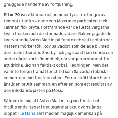
gnuggade händerna av förtjusning.
Efter 70 varv
klarade bil nummer fyra inte längre av
tempot utan kroknade och Moss med parhästen Jack
Fairman fick bryta. Fortfarande var de flesta vargarna
kvar i flocken och de stormade vidare. Bakom jagade de
kvarvarande Aston Martin på femte och sjätte plats när
nattens mörker föll. Roy Salvadori, som delade bil med
den toalettbundne Shelby, fick jaga bäst han kunde och
under några korta ögonblick, när vargarna stannat för
att dricka, låg han faktiskt också i ledningen. Men det
var inte förrän framåt lunchtid som Salvadori faktiskt
cementerat sin förstaposition. Ferraris köttätare hade
äntligen brutit samman, en efter en, som ett resultat av
den inledande jakten på Moss.
Så kom det sig att Aston Martin tog sin första, och
hittills enda, seger i det legendariska, dygnslånga
loppet i
Le Mans
. Det med en magsjuk amerikan på