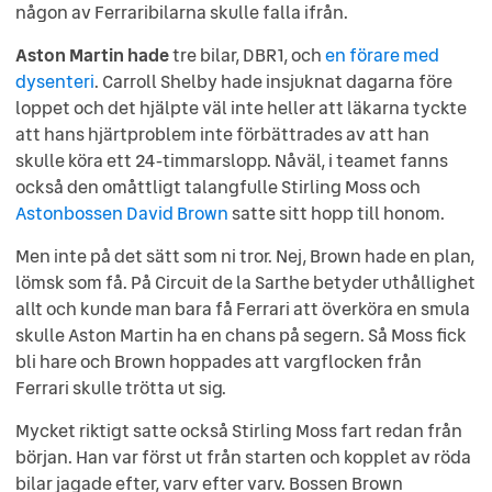
någon av Ferraribilarna skulle falla ifrån.
Aston Martin hade
tre bilar, DBR1, och
en förare med
dysenteri
. Carroll Shelby hade insjuknat dagarna före
loppet och det hjälpte väl inte heller att läkarna tyckte
att hans hjärtproblem inte förbättrades av att han
skulle köra ett 24-timmarslopp. Nåväl, i teamet fanns
också den omåttligt talangfulle Stirling Moss och
Astonbossen David Brown
satte sitt hopp till honom.
Men inte på det sätt som ni tror. Nej, Brown hade en plan,
lömsk som få. På Circuit de la Sarthe betyder uthållighet
allt och kunde man bara få Ferrari att överköra en smula
skulle Aston Martin ha en chans på segern. Så Moss fick
bli hare och Brown hoppades att vargflocken från
Ferrari skulle trötta ut sig.
Mycket riktigt satte också Stirling Moss fart redan från
början. Han var först ut från starten och kopplet av röda
bilar jagade efter, varv efter varv. Bossen Brown