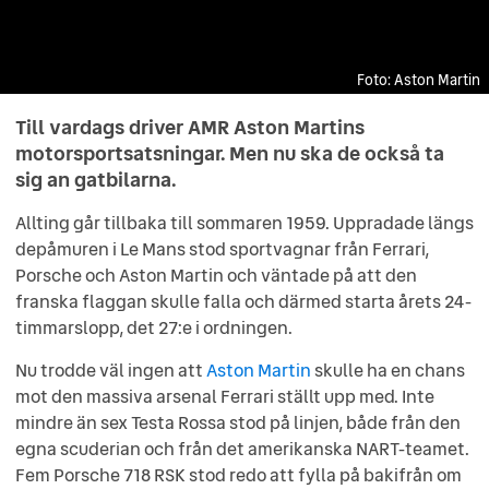
Aston Martin
Aston Martin
Aston Martin
Aston Martin
Aston Martin
Aston Martin
Aston Martin
Aston Martin
Aston Martin
Aston Martin
Till vardags driver AMR Aston Martins
motorsportsatsningar. Men nu ska de också ta
sig an gatbilarna.
Allting går tillbaka till sommaren 1959. Uppradade längs
depåmuren i Le Mans stod sportvagnar från Ferrari,
Porsche och Aston Martin och väntade på att den
franska flaggan skulle falla och därmed starta årets 24-
timmarslopp, det 27:e i ordningen.
Nu trodde väl ingen att
Aston Martin
skulle ha en chans
mot den massiva arsenal Ferrari ställt upp med. Inte
mindre än sex Testa Rossa stod på linjen, både från den
egna scuderian och från det amerikanska NART-teamet.
Fem Porsche 718 RSK stod redo att fylla på bakifrån om