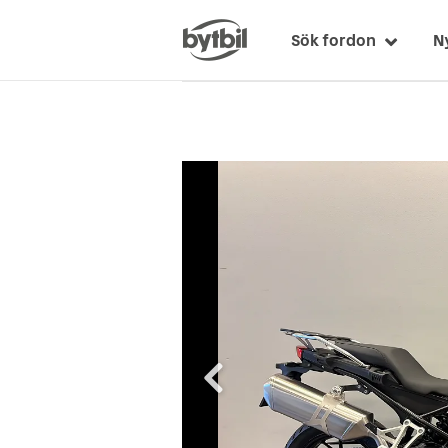
Sök fordon
N