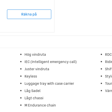
Räkna på
Hög vindruta
RDC 
IEC (Intelligent emergency call)
Rid
Juster vindruta
Shif
Keyless
Styl
Luggage tray with case carrier
Tou
Låg Sadel
Vär
Lågt chassi
M Endurance chain