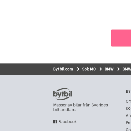
Bytbil.com
Sök MC
BMW
BMW 
BY
Om
Massor av bilar från Sveriges
Ko
bilhandlare.
An
Facebook
Pe
Co