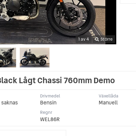
1 av 4
Större
Black Lågt Chassi 760mm Demo
Drivmedel
Växellåda
 saknas
Bensin
Manuell
p
Regnr
WEL86R