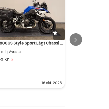
BMW F800GS Style Sport Lågt Chassi Kampanj Spara 23390:-
 mil
Avesta
|
45 kr
16 okt. 2025