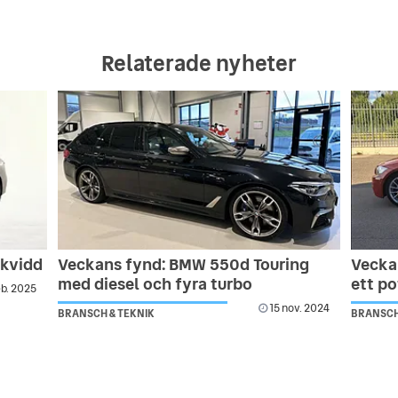
Relaterade nyheter
ckvidd
Veckans fynd: BMW 550d Touring
Vecka
med diesel och fyra turbo
ett po
eb. 2025
15 nov. 2024
BRANSCH & TEKNIK
BRANSCH