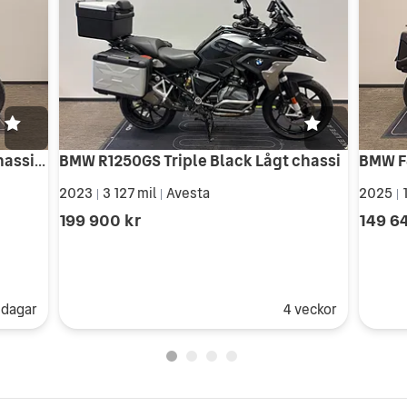
BMW F800GS Triple Black Lågt Chassi 760mm KAMPANJ Vario Sidoväskor i
BMW R1250GS Triple Black Lågt chassi
2023
3 127 mil
Avesta
2025
1
|
|
|
199 900 kr
149 6
 dagar
4 veckor