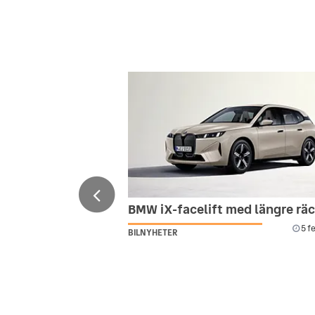
BMW iX-facelift med längre rä
5 f
BILNYHETER