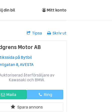
lj din bil
Mitt konto
Tipsa
Skriv ut
dgrens Motor AB
tikssida på Bytbil
ntgatan 8, AVESTA
Auktoriserad återförsäljare av
Kawasaki och BMW.
Maila
Ring
Spara annons