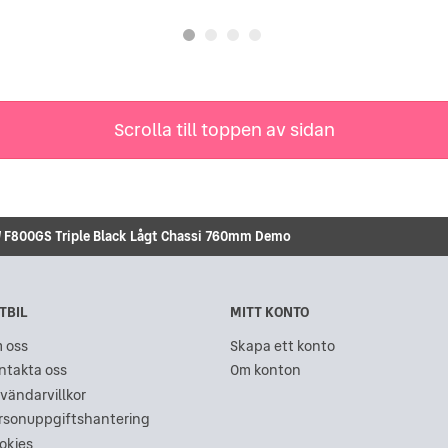
Scrolla till toppen av sidan
F800GS Triple Black Lågt Chassi 760mm Demo
TBIL
MITT KONTO
 oss
Skapa ett konto
ntakta oss
Om konton
vändarvillkor
rsonuppgiftshantering
okies