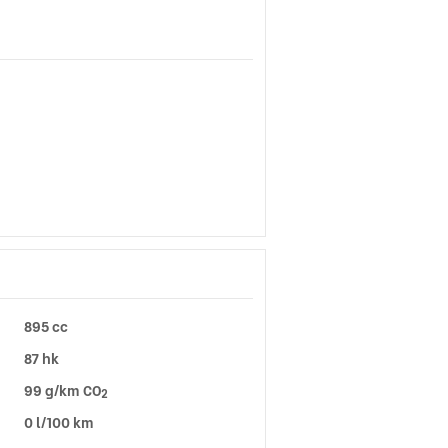
895 cc
87 hk
99 g/km CO
2
0 l/100 km