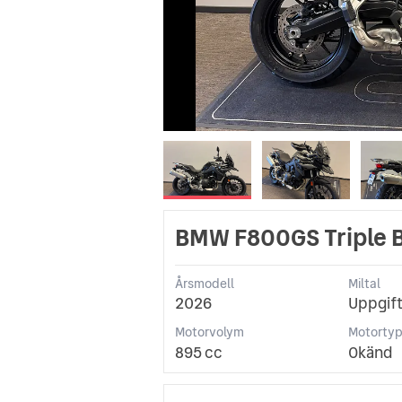
BMW F800GS Triple 
Årsmodell
Miltal
2026
Uppgift
Motorvolym
Motorty
895 cc
Okänd