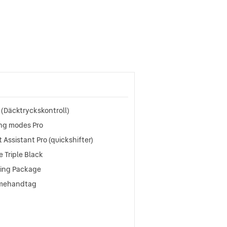
(Däcktryckskontroll)
ing modes Pro
t Assistant Pro (quickshifter)
e Triple Black
ring Package
mehandtag