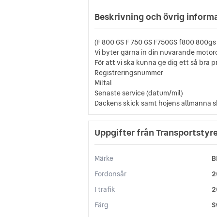
Beskrivning och övrig inform
(F 800 GS F 750 GS F750GS f800 800gs 
Vi byter gärna in din nuvarande motor
För att vi ska kunna ge dig ett så bra 
Registreringsnummer
Miltal
Senaste service (datum/mil)
Däckens skick samt hojens allmänna s
Uppgifter från Transportstyr
Märke
B
Fordonsår
2
I trafik
2
Färg
S