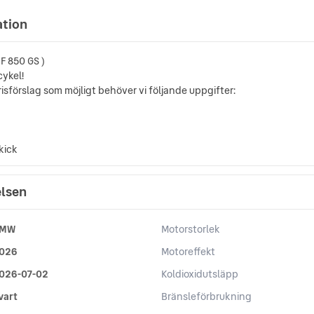
ation
F 850 GS )
cykel!
prisförslag som möjligt behöver vi följande uppgifter:
kick
elsen
MW
Motorstorlek
026
Motoreffekt
026-07-02
Koldioxidutsläpp
vart
Bränsleförbrukning