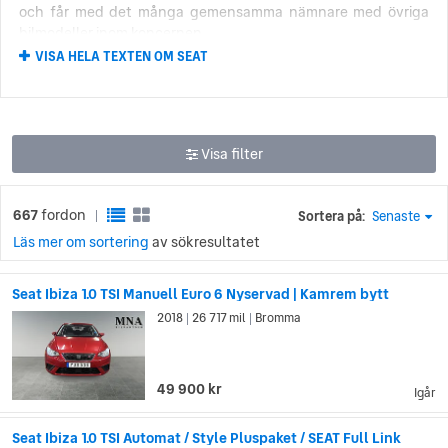
och får med det många gemensamma nämnare med övriga
bilmodeller inom koncernen.
VISA HELA TEXTEN OM SEAT
Både Seat Ateca och Seat Leon är populära SEAT-modeller,
men kanske är den mest ikoniska bilmodellen SEAT Ibiza som
togs fram år 1984 och röjde internationell framgång med mer
än 5 miljoner sålda enheter.
Visa filter
SEAT:s historia skapar framtiden
667
fordon
SEAT är en akronym för Sociedad Espanola de Automoviles de
Sortera på:
Senaste
|
Turismo och till en början var den spanska staten ägare med
Läs mer om sortering
av sökresultatet
51 %. Även biltillverkaren Fiat har ägt 7 %. De första modellerna
byggde på Fiats 600 och 850 modeller. 1981 lämnade Fiat Seat
Seat Ibiza 1.0 TSI Manuell Euro 6 Nyservad | Kamrem bytt
och Volkswagen AG köpte företaget några år senare.
2018
26 717 mil
Bromma
|
|
Alla klassiska modeller och konceptbilar som SEAT skapat
finns samlade på ett museum samt att besöka digitalt. Dessa
bilskatter rymmer alla en berättelse, likväl alla som jobbat
49 900 kr
Igår
med produktionen av en bil till alla som kör SEAT. Det är alla
dessa berättelse som biltillverkaren tar med sig in i framtiden
Seat Ibiza 1.0 TSI Automat / Style Pluspaket / SEAT Full Link
när nästa generations bil skapas. Att SEAT är en biltillverkare