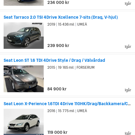
234 000 kr
Igår
Seat Tarraco 2.0 TSI 4Drive Xcellence 7-sits (Drag, V-hjul)
2019
15 436 mil
UMEÅ
|
|
239 900 kr
Igår
Seat Leon ST 1.6 TDI 4Drive Style / Drag / Välvårdad
2015
19 165 mil
FORSERUM
|
|
84 900 kr
Igår
Seat Leon X-Perience 1.6TDI 4Drive 110HK/Drag/Backkamera/Car
2016
15 775 mil
UMEÅ
|
|
119 000 kr
Igår