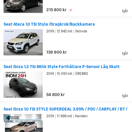
215 800 kr
Igår
Seat Ateca 1.0 TSI Style /Dragkrok/Backkamera
2019
12 842 mil
Skövde
|
|
139 900 kr
Igår
Seat Ibiza 1.2 TSI 86hk Style Farthållare P-Sensor Låg Skatt
2014
15 091 mil
ÖREBRO
|
|
54 800 kr
Igår
Seat Ibiza 1.0 TSI STYLE SUPERDEAL 3.95% / PDC / CARPLAY / BT /
2019
11 996 mil
Handen
|
|