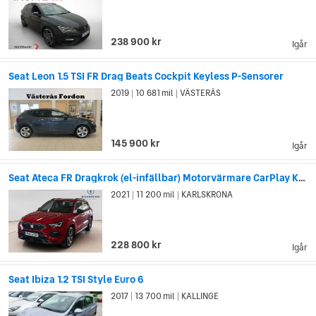
238 900 kr
Igår
Seat Leon 1.5 TSI FR Drag Beats Cockpit Keyless P-Sensorer
2019
10 681 mil
VÄSTERÅS
|
|
145 900 kr
Igår
Seat Ateca FR Dragkrok (el-infällbar) Motorvärmare CarPlay Kamera
2021
11 200 mil
KARLSKRONA
|
|
228 800 kr
Igår
Seat Ibiza 1.2 TSI Style Euro 6
2017
13 700 mil
KALLINGE
|
|