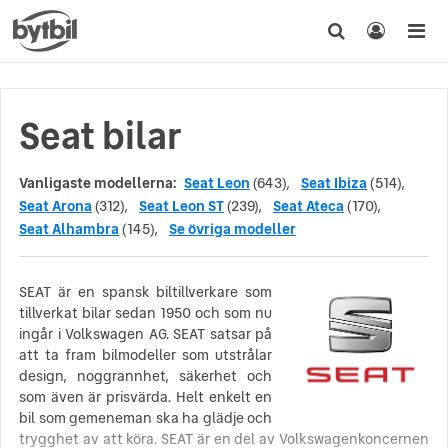
Seat bilar
Vanligaste modellerna:
Seat Leon
(643),
Seat Ibiza
(514),
Seat Arona
(312),
Seat Leon ST
(239),
Seat Ateca
(170),
Seat Alhambra
(145),
Se övriga modeller
SEAT är en spansk biltillverkare som
tillverkat bilar sedan 1950 och som nu
ingår i Volkswagen AG. SEAT satsar på
att ta fram bilmodeller som utstrålar
design, noggrannhet, säkerhet och
som även är prisvärda. Helt enkelt en
bil som gemeneman ska ha glädje och
trygghet av att köra. SEAT är en del av Volkswagenkoncernen