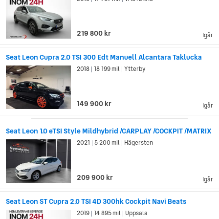
219 800 kr
Igår
Seat Leon Cupra 2.0 TSI 300 Edt Manuell Alcantara Taklucka
2018
18 199 mil
Ytterby
|
|
149 900 kr
Igår
Seat Leon 1.0 eTSI Style Mildhybrid /CARPLAY /COCKPIT /MATRIX
2021
5 200 mil
Hägersten
|
|
209 900 kr
Igår
Seat Leon ST Cupra 2.0 TSI 4D 300hk Cockpit Navi Beats
2019
14 895 mil
Uppsala
|
|