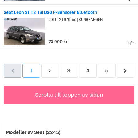
Seat Leon ST 1.2 TSI DSG P-Sensorer Bluetooth
2014
21 676 mil
KUNGSÄNGEN
|
|
74 900 kr
Igår
1
2
3
4
5
Scrolla till toppen av sidan
Modeller av
Seat
(2245)