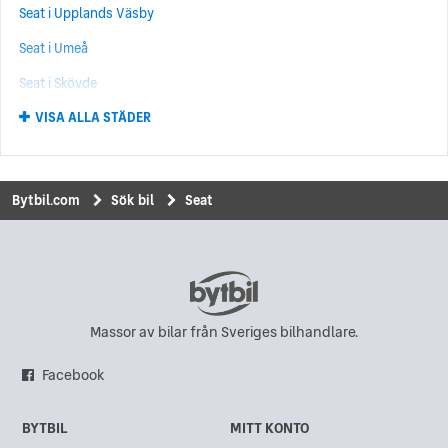
Seat i Upplands Väsby
Seat Exeo
(7)
Seat i Umeå
Seat Cupra
(6)
Seat i Skövde
Seat Arosa
(1)
VISA ALLA STÄDER
Seat i Kungälv
Seat i Norrköping
Seat i Kungsbacka
Bytbil.com
Sök bil
Seat
Seat i Uddevalla
Seat i Eskilstuna
Seat i Hisings Backa
Seat i Karlskrona
Massor av bilar från Sveriges bilhandlare.
Seat i Sundsvall
Facebook
Seat i Gävle
BYTBIL
MITT KONTO
Seat i Göteborg