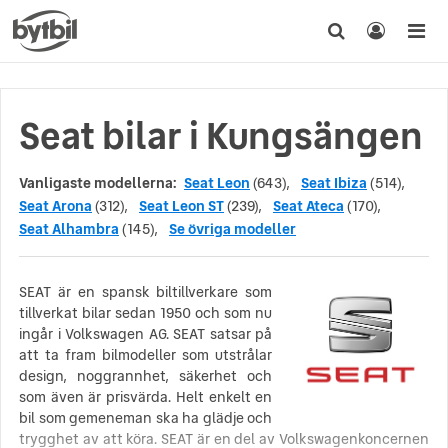
Seat bilar i Kungsängen
Vanligaste modellerna:
Seat Leon
(643),
Seat Ibiza
(514),
Seat Arona
(312),
Seat Leon ST
(239),
Seat Ateca
(170),
Seat Alhambra
(145),
Se övriga modeller
SEAT är en spansk biltillverkare som
tillverkat bilar sedan 1950 och som nu
ingår i Volkswagen AG. SEAT satsar på
att ta fram bilmodeller som utstrålar
design, noggrannhet, säkerhet och
som även är prisvärda. Helt enkelt en
bil som gemeneman ska ha glädje och
trygghet av att köra. SEAT är en del av Volkswagenkoncernen