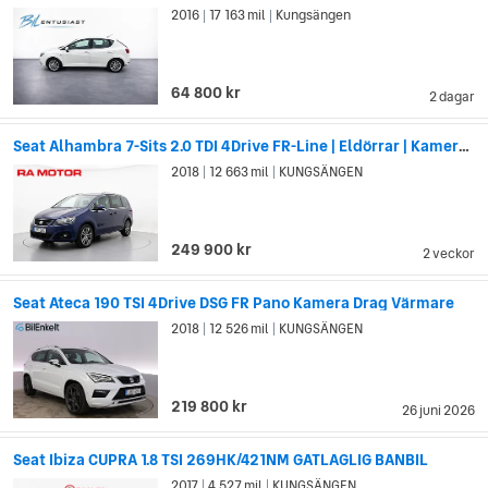
2016
17 163 mil
Kungsängen
med stor kundnöjdhet ligger i att de förstår sin historia när de
|
|
skapar vår framtid.
Visualiserad perfektion före
64 800 kr
2 dagar
produktion
Seat Alhambra 7-Sits 2.0 TDI 4Drive FR-Line | Eldörrar | Kamera | Nav
För Seat handlar det mesta om detaljer. Detta då den minsta
2018
12 663 mil
KUNGSÄNGEN
|
|
detalj kan vara avgörande för den stora helheten. Innan en bil
börjar produceras tas den först fram visuellt tack vare
avancerad teknik. Varje del skapas i en digital miljö för att
249 900 kr
2 veckor
utvärderas och justeras. SEAT utmanar, testar och skapar
älskvärda bilar som blir en del av många människors vardag.
Seat Ateca 190 TSI 4Drive DSG FR Pano Kamera Drag Värmare
2018
12 526 mil
KUNGSÄNGEN
|
|
219 800 kr
26 juni 2026
Seat Ibiza CUPRA 1.8 TSI 269HK/421NM GATLAGLIG BANBIL
2017
4 527 mil
KUNGSÄNGEN
|
|