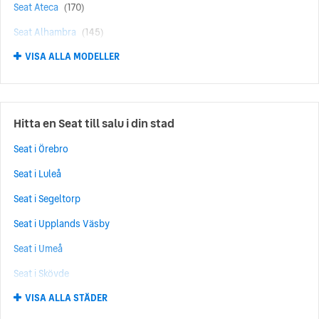
Seat Ateca
(170)
Seat Alhambra
(145)
VISA ALLA MODELLER
Seat Tarraco
(84)
Seat LEON SPORTSTOURER
(38)
Seat Altea XL
(30)
Hitta en Seat till salu i din stad
Seat Altea
(22)
Seat i Örebro
Seat Toledo
(16)
Seat i Luleå
Seat Mii
(11)
Seat i Segeltorp
Seat Córdoba
(7)
Seat i Upplands Väsby
Seat Exeo
(7)
Seat i Umeå
Seat Cupra
(6)
Seat i Skövde
Seat Arosa
(1)
VISA ALLA STÄDER
Seat i Kungälv