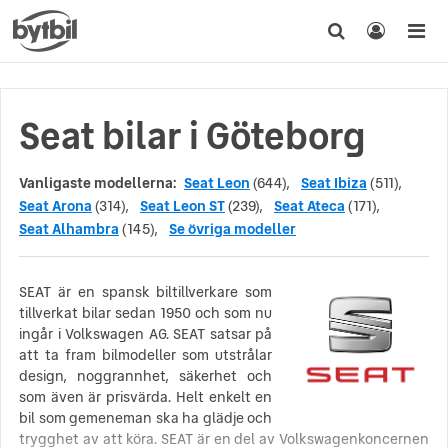
Seat bilar i Göteborg
Vanligaste modellerna:
Seat Leon
(644),
Seat Ibiza
(511),
Seat Arona
(314),
Seat Leon ST
(239),
Seat Ateca
(171),
Seat Alhambra
(145),
Se övriga modeller
SEAT är en spansk biltillverkare som
tillverkat bilar sedan 1950 och som nu
ingår i Volkswagen AG. SEAT satsar på
att ta fram bilmodeller som utstrålar
design, noggrannhet, säkerhet och
som även är prisvärda. Helt enkelt en
bil som gemeneman ska ha glädje och
trygghet av att köra. SEAT är en del av Volkswagenkoncernen