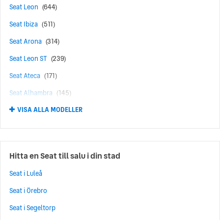
Seat Leon
(644)
Seat Ibiza
(511)
Seat Arona
(314)
Seat Leon ST
(239)
Seat Ateca
(171)
Seat Alhambra
(145)
VISA ALLA MODELLER
Seat Tarraco
(83)
Seat LEON SPORTSTOURER
(37)
Seat Altea XL
(30)
Hitta en Seat till salu i din stad
Seat Altea
(22)
Seat i Luleå
Seat Toledo
(16)
Seat i Örebro
Seat Mii
(12)
Seat i Segeltorp
Seat Cupra
(8)