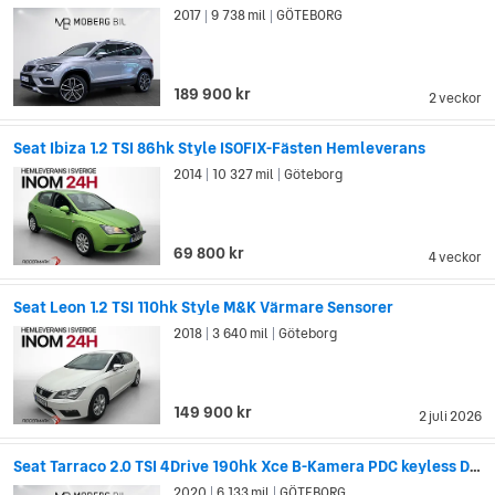
2017
9 738 mil
GÖTEBORG
med stor kundnöjdhet ligger i att de förstår sin historia när de
|
|
skapar vår framtid.
Visualiserad perfektion före
189 900 kr
2 veckor
produktion
Seat Ibiza 1.2 TSI 86hk Style ISOFIX-Fästen Hemleverans
För Seat handlar det mesta om detaljer. Detta då den minsta
2014
10 327 mil
Göteborg
|
|
detalj kan vara avgörande för den stora helheten. Innan en bil
börjar produceras tas den först fram visuellt tack vare
avancerad teknik. Varje del skapas i en digital miljö för att
69 800 kr
4 veckor
utvärderas och justeras. SEAT utmanar, testar och skapar
älskvärda bilar som blir en del av många människors vardag.
Seat Leon 1.2 TSI 110hk Style M&K Värmare Sensorer
2018
3 640 mil
Göteborg
|
|
149 900 kr
2 juli 2026
Seat Tarraco 2.0 TSI 4Drive 190hk Xce B-Kamera PDC keyless Drag Värmare
2020
6 133 mil
GÖTEBORG
|
|