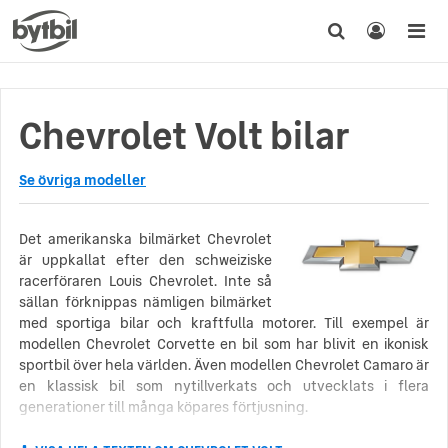
Chevrolet Volt bilar
Se övriga modeller
Det amerikanska bilmärket Chevrolet
är uppkallat efter den schweiziske
racerföraren Louis Chevrolet. Inte så
sällan förknippas nämligen bilmärket
med sportiga bilar och kraftfulla motorer. Till exempel är
modellen Chevrolet Corvette en bil som har blivit en ikonisk
sportbil över hela världen. Även modellen Chevrolet Camaro är
en klassisk bil som nytillverkats och utvecklats i flera
generationer till många köpares förtjusning.
Man uppskattar att omkring 100 miljoner Chevroletbilar har