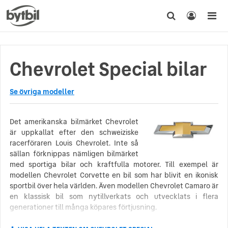
Chevrolet Special bilar
Se övriga modeller
Det amerikanska bilmärket Chevrolet
är uppkallat efter den schweiziske
racerföraren Louis Chevrolet. Inte så
sällan förknippas nämligen bilmärket
med sportiga bilar och kraftfulla motorer. Till exempel är
modellen Chevrolet Corvette en bil som har blivit en ikonisk
sportbil över hela världen. Även modellen Chevrolet Camaro är
en klassisk bil som nytillverkats och utvecklats i flera
generationer till många köpares förtjusning.
Man uppskattar att omkring 100 miljoner Chevroletbilar har