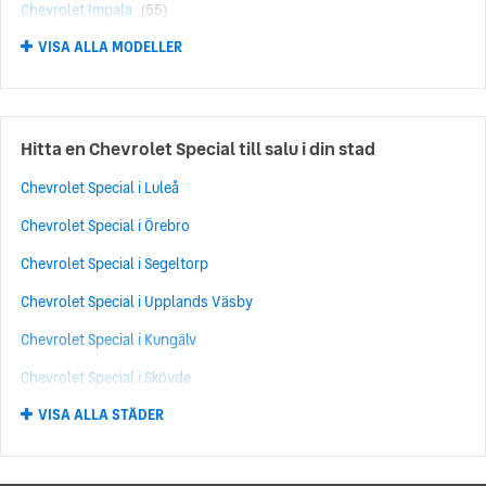
Chevrolet Impala
(55)
VISA ALLA MODELLER
Chevrolet Tahoe
(40)
Chevrolet Bel Air
(36)
Chevrolet Orlando
(29)
Hitta en Chevrolet Special till salu i din stad
Chevrolet Aveo
(28)
Chevrolet Special i Luleå
Chevrolet Trax
(23)
Chevrolet Special i Örebro
Chevrolet Spark
(22)
Chevrolet Special i Segeltorp
Chevrolet Matiz
(18)
Chevrolet Special i Upplands Väsby
Chevrolet Chevelle
(17)
Chevrolet Special i Kungälv
Chevrolet Caprice
(16)
Chevrolet Special i Skövde
Chevrolet 210
(13)
VISA ALLA STÄDER
Chevrolet Special i Umeå
Chevrolet Kalos
(13)
Chevrolet Special i Norrköping
Chevrolet TrailBlazer
(11)