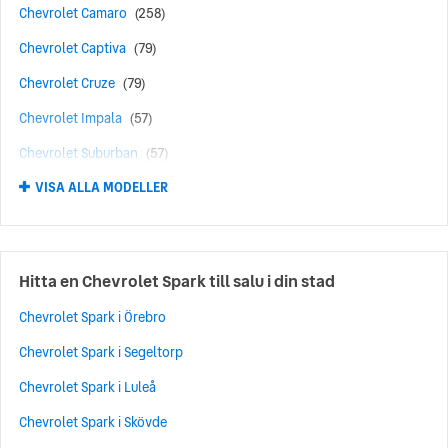
Chevrolet Camaro
(258)
Chevrolet Captiva
(79)
Chevrolet Cruze
(79)
Chevrolet Impala
(57)
Chevrolet Suburban
(57)
VISA ALLA MODELLER
Chevrolet Tahoe
(40)
Chevrolet Bel Air
(35)
Chevrolet Orlando
(29)
Hitta en Chevrolet Spark till salu i din stad
Chevrolet Aveo
(28)
Chevrolet Spark i Örebro
Chevrolet Trax
(23)
Chevrolet Spark i Segeltorp
Chevrolet Spark
(21)
Chevrolet Spark i Luleå
Chevrolet Matiz
(18)
Chevrolet Spark i Skövde
Chevrolet Chevelle
(17)