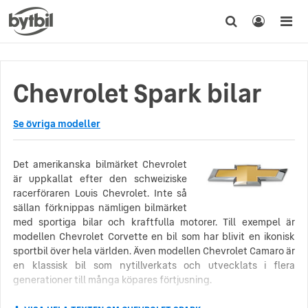
Chevrolet Spark bilar
Se övriga modeller
Det amerikanska bilmärket Chevrolet
är uppkallat efter den schweiziske
racerföraren Louis Chevrolet. Inte så
sällan förknippas nämligen bilmärket
med sportiga bilar och kraftfulla motorer. Till exempel är
modellen Chevrolet Corvette en bil som har blivit en ikonisk
sportbil över hela världen. Även modellen Chevrolet Camaro är
en klassisk bil som nytillverkats och utvecklats i flera
generationer till många köpares förtjusning.
Man uppskattar att omkring 100 miljoner Chevroletbilar har