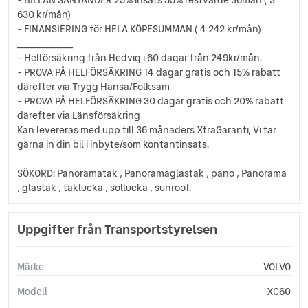
Rattvärme
630 kr/mån)
Avåkningsvarnare
- FINANSIERING för HELA KÖPESUMMAN ( 4 242 kr/mån)
Skyltigenkänning
_________
Helljusassistans
- Helförsäkring från Hedvig i 60 dagar från 249kr/mån.
Apple CarPlay
- PROVA PÅ HELFÖRSÄKRING 14 dagar gratis och 15% rabatt
Motorvärmare
därefter via Trygg Hansa/Folksam
- PROVA PÅ HELFÖRSÄKRING 30 dagar gratis och 20% rabatt
Sportstolar
därefter via Länsförsäkring
Android Auto
Kan levereras med upp till 36 månaders XtraGaranti, Vi tar
Kurvljus
gärna in din bil i inbyte/som kontantinsats.
Vägfilsassistans
Start-/stoppfunktion
SÖKORD: Panoramatak , Panoramaglastak , pano , Panorama
Parkeringssensorer
, glastak , taklucka , sollucka , sunroof.
Digital hastighetsmätare
Bagagelucka (handsfree)
Uppgifter från Transportstyrelsen
Keyless Nyckelfri Start
Keyless Nyckelfri Dörrar
ACC 2 klimatzoner
Märke
VOLVO
Airbag förare
Airbag passagerare fram
Modell
XC60
Autobroms