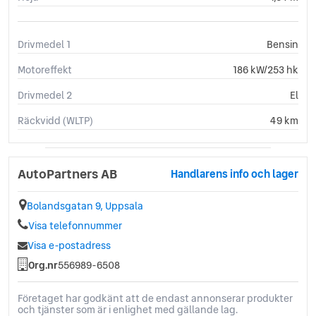
LED Strålkastare
Ljussensor
Läslampa
Drivmedel 1
Bensin
Mattor (textil)
Motoreffekt
186 kW/253 hk
Motorvärmare (med tidur)
Multifunktionsratt
Drivmedel 2
El
Parkeringssensorer (fram)
Räckvidd (WLTP)
Rails
49 km
Regnsensor
Reservhjul
Nödsamtal
AutoPartners AB
Handlarens info och lager
Servostyrning
Sidoairbags
Bolandsgatan 9, Uppsala
Sidokrockgardiner
Visa telefonnummer
Sminkspegel
Visa e-postadress
Sportratt
Org.nr
556989-6508
Startspärr
Stöldlarm
Företaget har godkänt att de endast annonserar produkter
Svensksåld
och tjänster som är i enlighet med gällande lag.
Sätesvärme (bak)