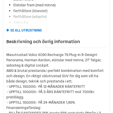
Elstolar fram (med minne)
Farthållare (köassist)
Farthållare (adaptiv)
Taklucka
Elstol passagerare
SE ALL UTRUSTNING
Bagagelucka (fjärrstyrd)
Backkamera
Beskrivning och övrig information
Bromsassistans
Fjärrstyrd start
Maxutrustad Volvo XC60 Recharge T6 Plug-in R-Design!
Klädsel (helskinn)
Panorama, Harman Kardon, elstolar med minne, 21" fälgar,
Parkeringssensorer (bak)
sidosteg & digital cockpit.
Motorvärmare (fjärrstyrd)
AWD & brutal prestanda i perfekt kombination med komfort
Växelpaddlar
och design. En riktigt välutrustad SUV för dig som vill ha
Kollisionsvarning
både design, teknik och prestanda i ett.
Bagagelucka (automatisk)
- UPPTILL 150.000:- PÅ 12-MÅNADER RÄNTEFRITT
- UPPTILL 100.000:- PÅ 3-ÅRS RÄNTEFRITT mot 7000kr
Trådlös telefonladdare
pristillägg.
Avstängningsbar airbag
- UPPTILL 150.000:- PÅ 24-MÅNADER 1,95%
Motorvärmare (bränsle)
Finansieringsförslag:
Fyrhjulsdrift AWD
- BILLÅN SANTANDER 25% insats 55% restvärde 36mån ( 3