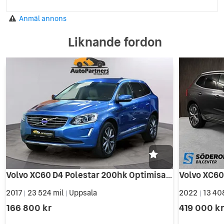
Sätesvärme (fram)
Anmäl annons
Tonade rutor
Touch-/Pekskärm
Liknande fordon
Trötthetsvarnare
Uppvärmda spolare
Uppvärmda vindrutetorkare
USB-uttag Type-C
Volvo XC60 D4 Polestar 200hk Optimisation Classic Summum BLIS 3,4%
2017
23 524 mil
Uppsala
2022
13 40
|
|
|
166 800 kr
419 000 k