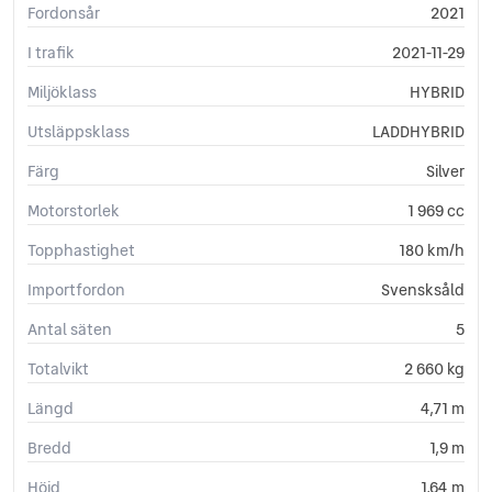
Fordonsår
2021
Avbländande innerbackspegel
Avbländande sidospeglar
I trafik
2021-11-29
Avstängningsbar airbag passagerare
Miljöklass
HYBRID
Backstartshjälp
Bluetooth (handsfree)
Utsläppsklass
LADDHYBRID
Broms-assistans
Färg
Silver
Elhissar (fram och bak)
Elinfällbara sidospeglar
Motorstorlek
1 969 cc
Elstol förare med minne
Topphastighet
Eluppvärmda sidospeglar
180 km/h
Euro 6
Importfordon
Svensksåld
Euro NCAP 5
Fartbegränsare
Antal säten
5
Fällbara baksäten
Totalvikt
2 660 kg
Färddator
ISOFIX-fästen bak
Längd
4,71 m
Keyless
Bredd
1,9 m
Kylt handskfack
Körfilsassistans
Höjd
1,64 m