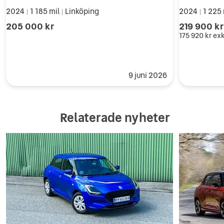
2024
1 185 mil
Linköping
2024
1 225
|
|
|
205 000 kr
219 900 k
175 920 kr
ex
9 juni 2026
Relaterade nyheter