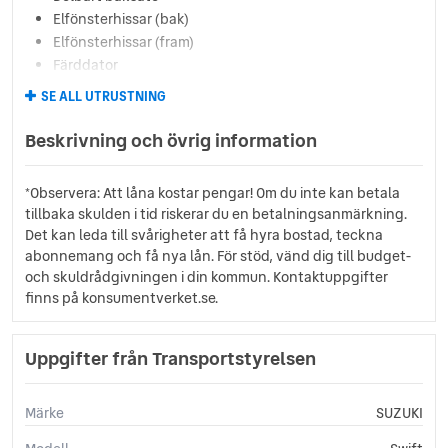
Elfönsterhissar (bak)
Elfönsterhissar (fram)
Färddator
GPS
SE ALL UTRUSTNING
Isofix-fästen bak
Klädsel (tyg)
Beskrivning och övrig information
Metalliclack
Nyckelfritt system (Keyless)
*Observera: Att låna kostar pengar! Om du inte kan betala
Multifunktionsratt
tillbaka skulden i tid riskerar du en betalningsanmärkning.
Svensksåld
Det kan leda till svårigheter att få hyra bostad, teckna
Sätesvärme fram
abonnemang och få nya lån. För stöd, vänd dig till budget-
TPMS
och skuldrådgivningen i din kommun. Kontaktuppgifter
Yttertemperaturmätare
finns på konsumentverket.se.
Uppgifter från Transportstyrelsen
Märke
SUZUKI