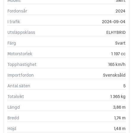
Modell
Swift
Fordonsår
2024
I trafik
2024-09-04
Utsläppsklass
ELHYBRID
Färg
Svart
Motorstorlek
1 197 cc
Topphastighet
165 km/h
Importfordon
Svensksåld
Antal säten
5
Totalvikt
1 365 kg
Längd
3,86 m
Bredd
1,74 m
Höjd
1,48 m