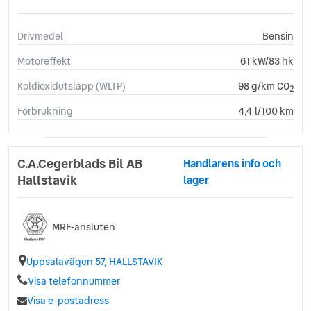
Drivmedel
Bensin
Motoreffekt
61 kW/83 hk
Koldioxidutsläpp (WLTP)
98 g/km CO
2
Förbrukning
4,4 l/100 km
C.A.Cegerblads Bil AB
Handlarens info och
Hallstavik
lager
MRF-ansluten
Uppsalavägen 57, HALLSTAVIK
Visa telefonnummer
Visa e-postadress