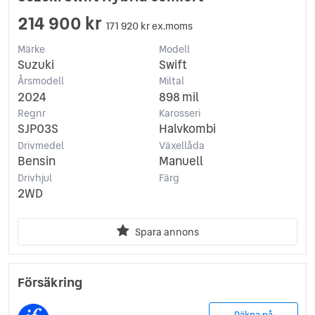
214 900 kr
171 920 kr ex.moms
Märke
Modell
Suzuki
Swift
Årsmodell
Miltal
2024
898 mil
Regnr
Karosseri
SJP03S
Halvkombi
Drivmedel
Växellåda
Bensin
Manuell
Drivhjul
Färg
2WD
Spara annons
Försäkring