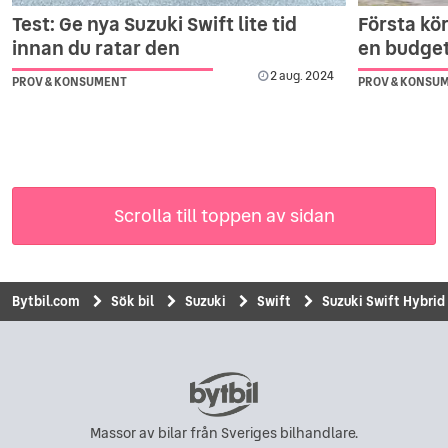
Test: Ge nya Suzuki Swift lite tid
Första kö
innan du ratar den
en budget
2 aug. 2024
PROV & KONSUMENT
PROV & KONSU
Scrolla till toppen av sidan
Bytbil.com
Sök bil
Suzuki
Swift
Suzuki Swift Hybrid
Massor av bilar från Sveriges bilhandlare.