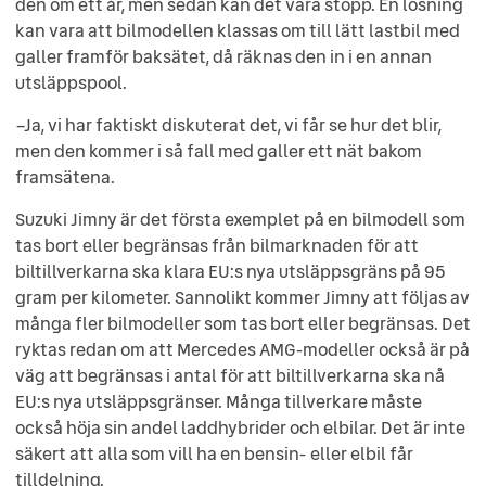
den om ett år, men sedan kan det vara stopp. En lösning
kan vara att bilmodellen klassas om till lätt lastbil med
galler framför baksätet, då räknas den in i en annan
utsläppspool.
–Ja, vi har faktiskt diskuterat det, vi får se hur det blir,
men den kommer i så fall med galler ett nät bakom
framsätena.
Suzuki Jimny är det första exemplet på en bilmodell som
tas bort eller begränsas från bilmarknaden för att
biltillverkarna ska klara EU:s nya utsläppsgräns på 95
gram per kilometer. Sannolikt kommer Jimny att följas av
många fler bilmodeller som tas bort eller begränsas. Det
ryktas redan om att Mercedes AMG-modeller också är på
väg att begränsas i antal för att biltillverkarna ska nå
EU:s nya utsläppsgränser. Många tillverkare måste
också höja sin andel laddhybrider och elbilar. Det är inte
säkert att alla som vill ha en bensin- eller elbil får
tilldelning.