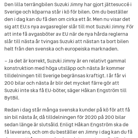
Den lilla terrängbilen Suzuki Jimny har gjort jättesuccé i
Sverige och köparna står i kö för bilen. Om du beställer
den i dag kan du få den om cirka ett år. Men nu visar det
sig att EU:s nya avgasregler slår till mot Suzuki Jimny. För
att inte få avgasböter av EU när de nya hårda reglerna
slår till nästa år tvingas Suzuki att nästan ta bort bilen
helt från den svenska och europeiska marknaden.
– Ja det är korrekt, Suzuki Jimny är en relativt gammal
konstruktion med höga utsläpp och nästa år kommer
tilldelningen till Sverige begränsas kraftigt. I år får vi
200 bilar och nästa år blir det mycket färre gör att
Suzuki inte ska få EU-böter, säger Håkan Engström till
BytBil.
Redan i dag står många svenska kunder på kö för att få
sin bil nästa år, då tilldelningen för 2020 på 200 bilar
sedan länge är slutsåld. Enligt Håkan Engström ska de
få leverans, och om du beställer en Jimny i dag kan du få