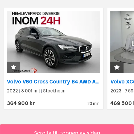
Volvo V60 Cross Country B4 AWD Advanced Pano H/K VOC Kamera
2022
8 001 mil
Stockholm
2023
7 59
|
|
|
364 900 kr
469 500 
23 min
Scrolla till toppen av sidan