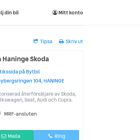
lj din bil
Mitt konto
Tipsa
Skriv ut
ia Haninge Skoda
tikssida på Bytbil
bybergsringen 104, HANINGE
oriserad återförsäljare av Skoda,
lkswagen, Seat, Audi och Cupra.
MRF-ansluten
Maila
Ring