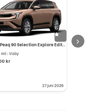
Skoda Peaq 90 Selection Explore Edition 91 kWh 286 Hk 1 vxl
 mil
Visby
|
00 kr
27 juni 2026