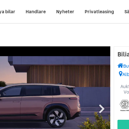
ya bilar
Handlare
Nyheter
Privatleasing
Sä
Bil
Bu
Al
Aukt
Vo