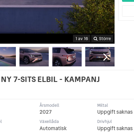
1 av 16
Större
 NY 7-SITS ELBIL - KAMPANJ
Årsmodell
Miltal
2027
Uppgift saknas
l
Växellåda
Drivhjul
Automatisk
Uppgift saknas