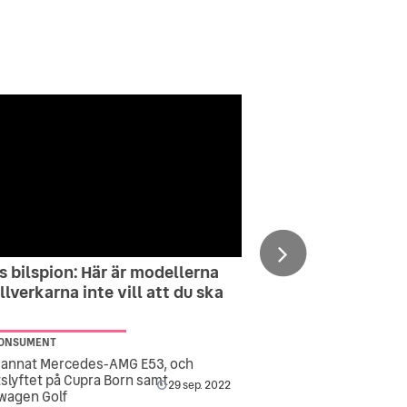
s bilspion: Här är modellerna
llverkarna inte vill att du ska
KONSUMENT
 annat Mercedes-AMG E53, och
tslyftet på Cupra Born samt
29 sep. 2022
wagen Golf