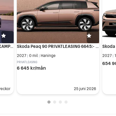
Skoda Peaq 90 NY 7-SITS ELBIL - KAMPANJPRIS HOS BILIA Han...
Skoda Peaq 90 PRIVATLEASING 6645:- HOS BILIA Haninge
2027
0 mil
Haninge
2027
1
|
|
|
654 9
PRIVATLEASING
6 645 kr/mån
veckor
25 juni 2026