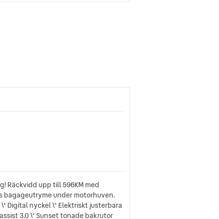
sig! Räckvidd upp till 596KM med
ters bagageutryme under motorhuven.
Digital nyckel \* Elektriskt justerbara
ssist 3.0 \* Sunset tonade bakrutor