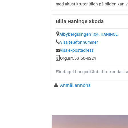
med akustikrutor Bilen på bilden kan va
Bilia Haninge Skoda
Albybergsringen 104, HANINGE
Visa telefonnummer
Visa e-postadress
Org.nr
556150-9224
Företaget har godkänt att de endast a
Anmäl annons