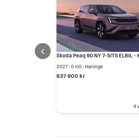
2027
0 mil
Haninge
|
|
637 900 kr
4 