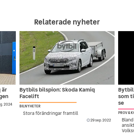
Relaterade nyheter
 är
Bytbils bilspion: Skoda Kamiq
Bytbil
gen
Facelift
som ti
se
g. 2024
BILNYHETER
Stora förändringar framtill
PROV & 
Bland
29 sep. 2022
ansik
Volks