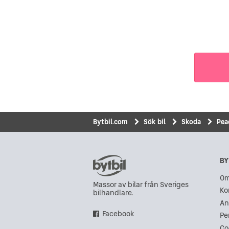
Bytbil.com
Sök bil
Skoda
Pea
BY
Om
Massor av bilar från Sveriges
Ko
bilhandlare.
An
Facebook
Pe
Co