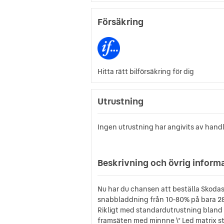
Försäkring
Hitta rätt bilförsäkring för dig
Utrustning
Ingen utrustning har angivits av hand
Beskrivning och övrig inform
Nu har du chansen att beställa Skodas h
snabbladdning från 10-80% på bara 28
Rikligt med standardutrustning bland a
framsäten med minnne \* Led matrix str