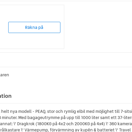
Räkna på
laren
ation
elt nya modell - PEAQ, stor och rymlig elbil med möjlighet till 7-sit
 minuter. Med bagageutrymme på upp till 1000 liter samt ett 37-li
nnat: \* Dragkrok (1800KG på 4x2 och 2000KG på 4x4) \* 360 kamera \* 
ålkastare \* Värmepump, förvärmning av kupén & batteriet \* Travel a