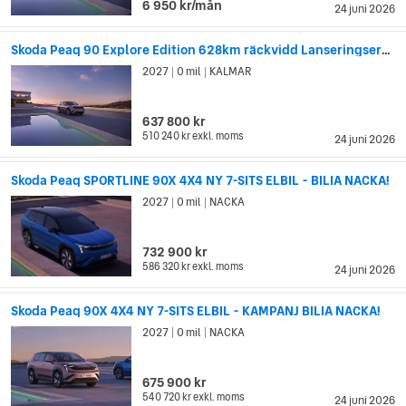
6 950 kr/mån
24 juni 2026
Skoda Peaq 90 Explore Edition 628km räckvidd Lanseringserbjudande*
2027
0 mil
KALMAR
|
|
637 800 kr
510 240 kr
exkl. moms
24 juni 2026
Skoda Peaq SPORTLINE 90X 4X4 NY 7-SITS ELBIL - BILIA NACKA!
2027
0 mil
NACKA
|
|
732 900 kr
586 320 kr
exkl. moms
24 juni 2026
Skoda Peaq 90X 4X4 NY 7-SITS ELBIL - KAMPANJ BILIA NACKA!
2027
0 mil
NACKA
|
|
675 900 kr
540 720 kr
exkl. moms
24 juni 2026