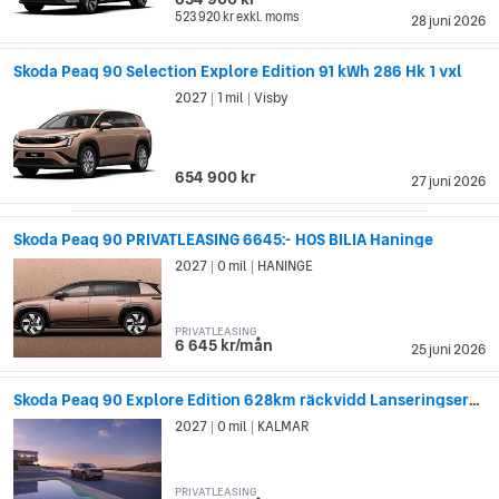
523 920 kr
exkl. moms
28 juni 2026
Skoda Peaq 90 Selection Explore Edition 91 kWh 286 Hk 1 vxl
2027
1 mil
Visby
|
|
654 900 kr
27 juni 2026
Skoda Peaq 90 PRIVATLEASING 6645:- HOS BILIA Haninge
2027
0 mil
HANINGE
|
|
PRIVATLEASING
6 645 kr/mån
25 juni 2026
Skoda Peaq 90 Explore Edition 628km räckvidd Lanseringserbjudande*
2027
0 mil
KALMAR
|
|
PRIVATLEASING