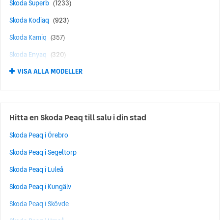
Skoda Superb
(1233)
Skoda Kodiaq
(923)
Skoda Kamiq
(357)
Skoda Enyaq
(320)
VISA ALLA MODELLER
Skoda Yeti
(247)
Skoda Karoq
(246)
Skoda Enyaq iV
(195)
Hitta en Skoda Peaq till salu i din stad
Skoda Elroq
(144)
Skoda Peaq i Örebro
Skoda Rapid
(124)
Skoda Peaq i Segeltorp
Skoda Octavia Scout
(99)
Skoda Peaq i Luleå
Skoda Epiq
(83)
Skoda Peaq i Kungälv
Skoda Scala
(74)
Skoda Peaq i Skövde
Skoda Peaq
(69)