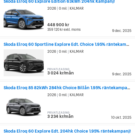
Skoda Elroq 60 Explore Edition 63kWh 204hk Kampanj!
2026
0 mil
KALMAR
|
|
448 900 kr
359 120 kr
exkl. moms
9 dec. 2025
Skoda Elroq 60 Sportline Explore Edt. Choice 1.95% räntekampanj!
2026
0 mil
KALMAR
|
|
PRIVATLEASING
3 024 kr/mån
9 dec. 2025
Skoda Elroq 85 82kWh 284hk Choice Billån 1.95% räntekampanj!
2026
0 mil
KALMAR
|
|
PRIVATLEASING
3 234 kr/mån
10 okt. 2025
Skoda Elroq 60 Explore Edt. 204hk Choice 1.95% räntekampanj!