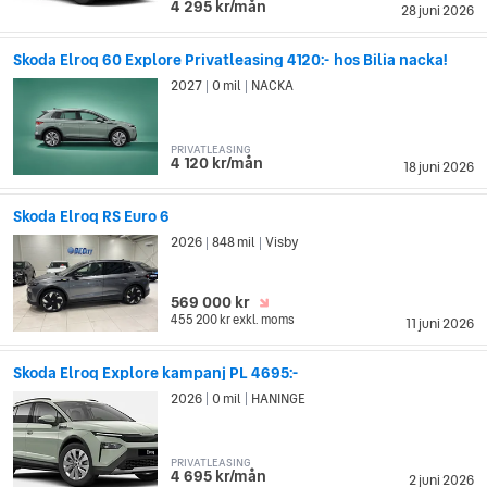
4 295 kr/mån
28 juni 2026
Skoda Elroq 60 Explore Privatleasing 4120:- hos Bilia nacka!
2027
0 mil
NACKA
|
|
PRIVATLEASING
4 120 kr/mån
18 juni 2026
Skoda Elroq RS Euro 6
2026
848 mil
Visby
|
|
569 000 kr
455 200 kr
exkl. moms
11 juni 2026
Skoda Elroq Explore kampanj PL 4695:-
2026
0 mil
HANINGE
|
|
PRIVATLEASING
4 695 kr/mån
2 juni 2026