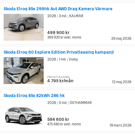
Skoda Elroq 85x 299hk Aut AWD Drag Kamera Värmare
2026
3 mil
KALMAR
|
|
499 900 kr
399 920 kr
exkl. moms
29 maj 2026
Skoda Elroq 60 Explore Edition Privatleasing kampanj!
2026
1 mil
Visby
|
|
PRIVATLEASING
4 795 kr/mån
12 maj 2026
Skoda Elroq 85x 82kWh 286 hk
2026
0 mil
ÖSTHAMMAR
|
|
594 600 kr
475 680 kr
exkl. moms
19 mars 2026