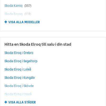
Skoda Kamiq
(357)
Skoda Enyaq
(318)
VISA ALLA MODELLER
Skoda Yeti
(247)
Skoda Karoq
(246)
Skoda Enyaq iV
(195)
Hitta en Skoda Elroq till salu i din stad
Skoda Elroq
(144)
Skoda Elroq i Örebro
Skoda Rapid
(124)
Skoda Elroq i Segeltorp
Skoda Octavia Scout
(99)
Skoda Elroq i Luleå
Skoda Epiq
(83)
Skoda Elroq i Kungälv
Skoda Scala
(74)
Skoda Elroq i Skövde
Skoda Peaq
(69)
Skoda Elroq i Umeå
Skoda Roomster
(54)
VISA ALLA STÄDER
Skoda Elroq i Norrköping
Skoda Citigo
(21)