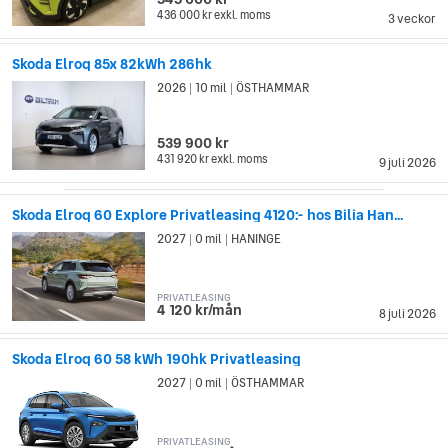
436 000 kr
exkl. moms
3 veckor
Skoda Elroq 85x 82kWh 286hk
2026
10 mil
ÖSTHAMMAR
|
|
539 900 kr
431 920 kr
exkl. moms
9 juli 2026
Skoda Elroq 60 Explore Privatleasing 4120:- hos Bilia Han...
2027
0 mil
HANINGE
|
|
PRIVATLEASING
4 120 kr/mån
8 juli 2026
Skoda Elroq 60 58 kWh 190hk Privatleasing
2027
0 mil
ÖSTHAMMAR
|
|
PRIVATLEASING