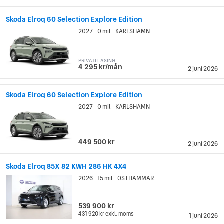
Skoda Elroq 60 Selection Explore Edition
2027
0 mil
KARLSHAMN
|
|
PRIVATLEASING
4 295 kr/mån
2 juni 2026
Skoda Elroq 60 Selection Explore Edition
2027
0 mil
KARLSHAMN
|
|
449 500 kr
2 juni 2026
Skoda Elroq 85X 82 KWH 286 HK 4X4
2026
15 mil
ÖSTHAMMAR
|
|
539 900 kr
431 920 kr
exkl. moms
1 juni 2026