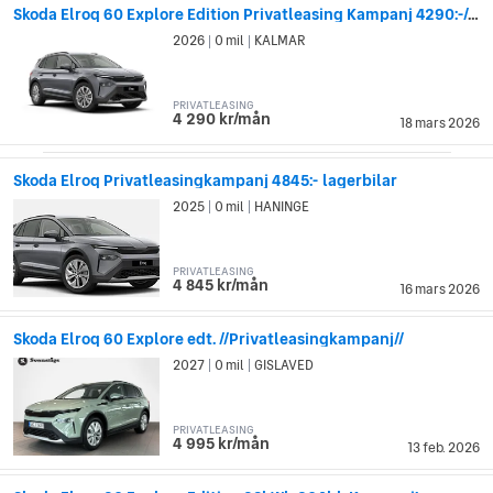
Skoda Elroq 60 Explore Edition Privatleasing Kampanj 4290:-/mån*
2026
0 mil
KALMAR
|
|
PRIVATLEASING
4 290 kr/mån
18 mars 2026
Skoda Elroq Privatleasingkampanj 4845:- lagerbilar
2025
0 mil
HANINGE
|
|
PRIVATLEASING
4 845 kr/mån
16 mars 2026
Skoda Elroq 60 Explore edt. //Privatleasingkampanj//
2027
0 mil
GISLAVED
|
|
PRIVATLEASING
4 995 kr/mån
13 feb. 2026