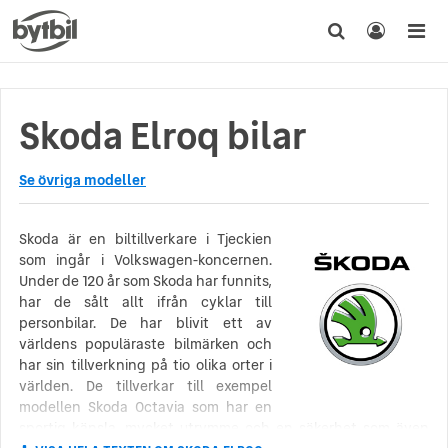
Skoda Elroq bilar
Se övriga modeller
Skoda är en biltillverkare i Tjeckien
som ingår i Volkswagen-koncernen.
Under de 120 år som Skoda har funnits,
har de sålt allt ifrån cyklar till
personbilar. De har blivit ett av
världens populäraste bilmärken och
har sin tillverkning på tio olika orter i
världen. De tillverkar till exempel
modellen Skoda Octavia som har en
sportig känsla, mycket utrymme och en säkerhet som även