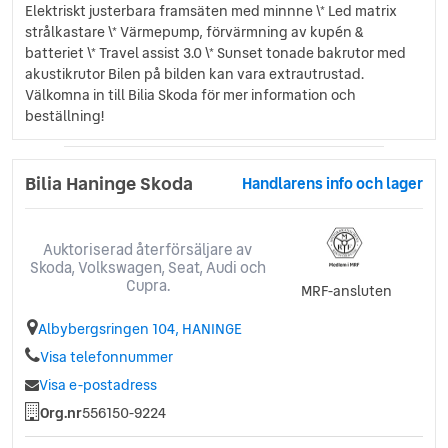
Elektriskt justerbara framsäten med minnne \* Led matrix
strålkastare \* Värmepump, förvärmning av kupén &
batteriet \* Travel assist 3.0 \* Sunset tonade bakrutor med
akustikrutor Bilen på bilden kan vara extrautrustad.
Välkomna in till Bilia Skoda för mer information och
beställning!
Bilia Haninge Skoda
Handlarens info och lager
Auktoriserad återförsäljare av
Skoda, Volkswagen, Seat, Audi och
Cupra.
MRF-ansluten
Albybergsringen 104, HANINGE
Visa telefonnummer
Visa e-postadress
Org.nr
556150-9224