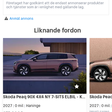
Företaget har godkänt att de endast annonserar produkter
och tjänster som är i enlighet med gällande lag.
Anmäl annons
Liknande fordon
Skoda Peaq 90X 4X4 NY 7-SITS ELBIL - KAMPANJ BILIA Haninge!
2027
0 mil
Haninge
2027
0 mil
|
|
|
PRIVATLEASING