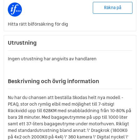
Räkna på
Hitta rätt bilförsäkring för dig
Utrustning
Ingen utrustning har angivits av handlaren
Beskrivning och övrig information
Nu har du chansen att beställa Skodas helt nya modell -
PEAQ, stor och rymlig elbil med möjlighet till 7-sitsig!
Räckvidd upp till 628KM med snabbladdning från 10-80% på
bara 28 minuter. Med bagageutrymme på upp till 1000 liter
samt ett 37-liters bagageutryme under motorhuven. Rikligt
med standardutrustning bland annat: \* Dragkrok (1800KG
på 4x2 och 2000KG på 4x4) \* 360 kamera \* Digital nyckel \*