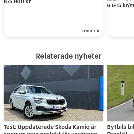
675 900 kr
6 645 kr/
5 veckor
Relaterade nyheter
Test: Uppdaterade Skoda Kamiq är
Bytbils b
anonym men perfekt för vardagen
Facelift