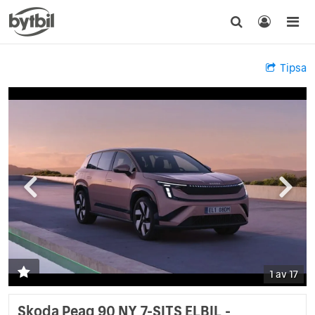
Tipsa
1 av 17
Skoda Peaq 90 NY 7-SITS ELBIL -