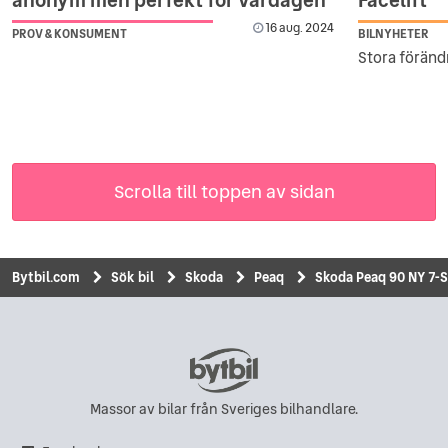
16 aug. 2024
PROV & KONSUMENT
BILNYHETER
Stora förändr
Scrolla till toppen av sidan
Bytbil.com
Sök bil
Skoda
Peaq
Skoda Peaq 90 NY 7-S
Massor av bilar från Sveriges bilhandlare.