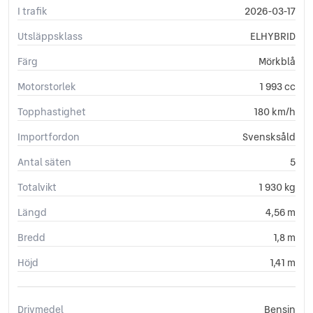
Klädsel (helskinn)
I trafik
2026-03-17
LED Strålkastare
Utsläppsklass
ELHYBRID
Lättmetallfälgar
Nyckelfritt system (Keyless)
Färg
Mörkblå
Panoramaglastak (Öppningsbart)
Parkeringssensorer (fram och bak)
Motorstorlek
1 993 cc
Pekskärm
Topphastighet
180 km/h
Rattvärme
Regnsensor
Importfordon
Svensksåld
Sidoairbags
Antal säten
5
Sidospeglar (elinfällbara)
Sätesvärme fram
Totalvikt
1 930 kg
Tonade rutor
Längd
4,56 m
Trafiksyltsinformation (TSR)
Trådlös telefonladdare
Bredd
1,8 m
Yttertemperaturmätare
Höjd
1,41 m
Drivmedel
Bensin