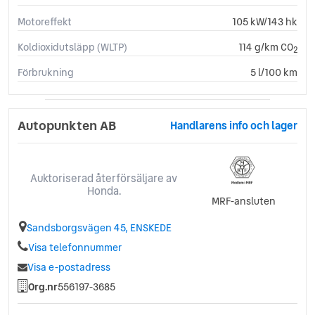
Motoreffekt
105 kW/143 hk
Koldioxidutsläpp (WLTP)
114 g/km CO
2
Förbrukning
5 l/100 km
Autopunkten AB
Handlarens info och lager
Auktoriserad återförsäljare av
Honda.
MRF-ansluten
Sandsborgsvägen 45, ENSKEDE
Visa telefonnummer
Visa e-postadress
Org.nr
556197-3685