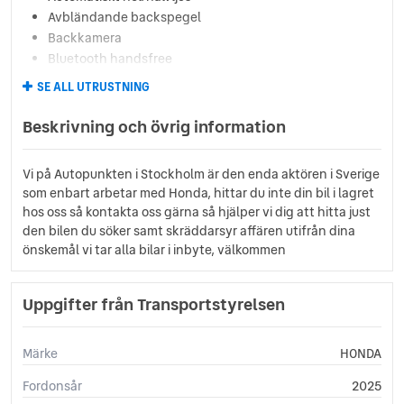
Avbländande backspegel
Backkamera
Bluetooth handsfree
Centrallås (fjärrstyrt)
SE ALL UTRUSTNING
Citybrake (CTBA)
Digitalradio (DAB)
Beskrivning och övrig information
Däcktrycksvaranare (DWS)
Dödavinkelvarnare (BSI)
Vi på Autopunkten i Stockholm är den enda aktören i Sverige
Elinfällbara Sidospeglar
som enbart arbetar med Honda, hittar du inte din bil i lagret
Elfönsterhissar (fram)
hos oss så kontakta oss gärna så hjälper vi dig att hitta just
Elfönsterhissar (bak)
den bilen du söker samt skräddarsyr affären utifrån dina
Elmanövrerat förarsäte
önskemål vi tar alla bilar i inbyte, välkommen
Farthållare (adaptiv)
Filbytesvarnare (LDW)
Uppgifter från Transportstyrelsen
Främre kollisionsvarnare (FCW)
Handbroms (elektronisk)
Helljusassistans
Märke
HONDA
Honda Sensing
Fordonsår
2025
Isofix-fästen bak