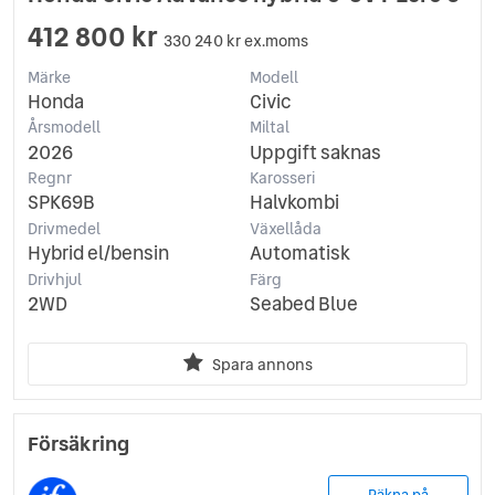
412 800 kr
330 240 kr ex.moms
Märke
Modell
Honda
Civic
Årsmodell
Miltal
2026
Uppgift saknas
Regnr
Karosseri
SPK69B
Halvkombi
Drivmedel
Växellåda
Hybrid el/bensin
Automatisk
Drivhjul
Färg
2WD
Seabed Blue
Spara annons
Försäkring