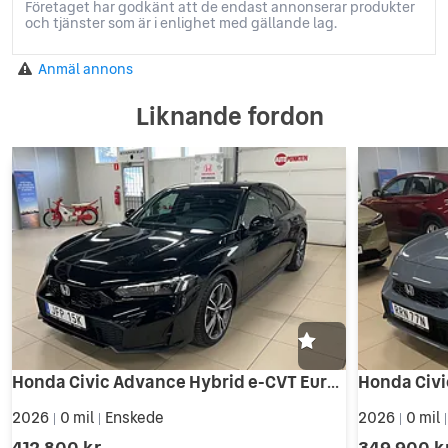
Företaget har godkänt att de endast annonserar produkter
och tjänster som är i enlighet med gällande lag.
Anmäl annons
Liknande fordon
Honda Civic Advance Hybrid e-CVT Euro 6
2026
0 mil
Enskede
2026
0 mil
|
|
|
412 800 kr
349 900 k