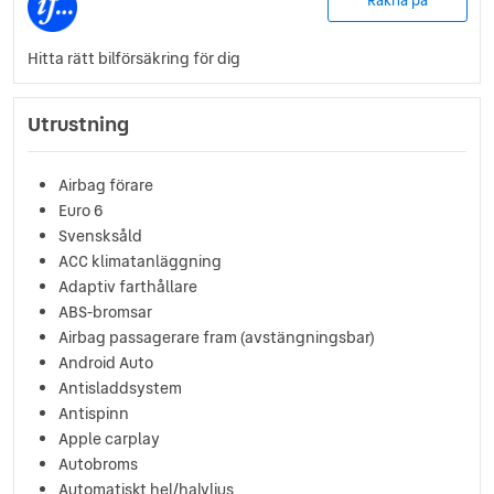
Räkna på
Hitta rätt bilförsäkring för dig
Utrustning
Airbag förare
Euro 6
Svensksåld
ACC klimatanläggning
Adaptiv farthållare
ABS-bromsar
Airbag passagerare fram (avstängningsbar)
Android Auto
Antisladdsystem
Antispinn
Apple carplay
Autobroms
Automatiskt hel/halvljus