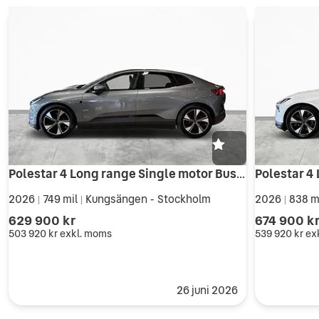
Polestar 4 Long range Single motor Business edt
2026
749 mil
Kungsängen - Stockholm
2026
838 m
|
|
|
629 900 kr
674 900 k
503 920 kr
exkl. moms
539 920 kr
ex
26 juni 2026