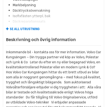
Markbelysning
Däcktrycksövervakning
Isofixfästen ytterpl. bak
Däckreparationssats
Laminerat glas runt om
SE ALL UTRUSTNING
Förv.fickor i stolsryggar
Regnsensor
Beskrivning och övrig information
Bluetooth
Tonade rutor bak
Inkommande bil - kontakta oss för mer information. Volvo Car
8 högtalare
Kungsängen – Din trygga partner vid köp av Volvo, Polestar
Lane Departure Warning
och Lynk & Co Letar du efter en ny eller begagnad Volvo, en
Lastsäkringsöglor
kvalitetskontrollerad Polestar eller en modern Lynk & Co?
Lane Keeping Aid
Hos Volvo Car Kungsängen hittar du ett brett utbud av bilar
12V uttag i bagageutr.
som alla är noggrant genomgångna – med fokus på kvalitet,
Aktivt helljus
trygghet och långsiktigt bilägande. Som auktoriserad
Volvoåterförsäljare erbjuder vi dig tryggheten i att: Alla våra
Park Assist
bilar är testade och kvalitetssäkrade enligt Volvos höga
Varselljus
standarder Du får tillgång till Volvo Originalservice, utförd
7 krockkuddar
av utbildade Volvo-tekniker Vi erbjuder anpassade
Instegsbel backspe o dörr