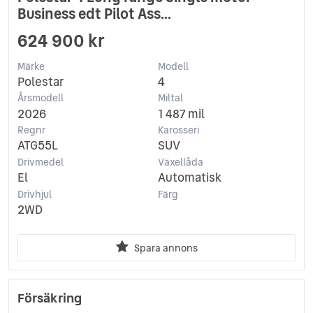
Business edt Pilot Ass...
624 900 kr
Märke
Modell
Polestar
4
Årsmodell
Miltal
2026
1 487 mil
Regnr
Karosseri
ATG55L
SUV
Drivmedel
Växellåda
El
Automatisk
Drivhjul
Färg
2WD
Spara annons
Försäkring