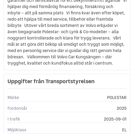
garantier och serviceavtal för ett bekymmersfritt ägande Vi
Förstahjälpen set
hjälper dig med förmånlig finansiering, försäkring och
Adaptive cruise control
inbyte – allt på samma plats Vi finns kvar även efter köpet,
El barnsäkerhetslås
redo att hjälpa till med service, tillbehör eller framtida
Driver Alert Control
bilbyte Utöver vårt breda sortiment av Volvo erbjuder vi
Cross Traffic Alert
även begagnade Polestar- och Lynk & Co-modeller – alla
Connect SOS
noggrant kontrollerade och klara för trygg leverans. Vårt
mål är att göra ditt bilköp så smidigt och tryggt som möjligt,
Minnesfunktion förarstol
med en personlig service där vi guidar dig rätt genom hela
Trafikskyltsigenkänning
bilresan. Välkommen till Volvo Car Kungsängen – där
Digitalradio DAB+
trygghet, kvalitet och kundfokus alltid står i centrum.
Apple CarPlay
Interiörbelysning mid
Digital backspegel
Uppgifter från Transportstyrelsen
ElectronicStabillity Ctrl
Polestar Connect
Märke
POLESTAR
Polestar Digital Key
Intelligent Speed Assist
Fordonsår
2025
Oncoming Mitigation
I trafik
2025-09-01
Uppvärm. infäll. Elspegl
Pilot Pack
Miljöklass
EL
4 mugghållare (2 fr 2 ba)