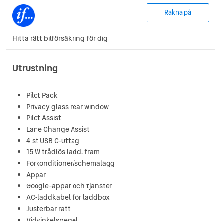
Räkna på
Hitta rätt bilförsäkring för dig
Utrustning
Pilot Pack
Privacy glass rear window
Pilot Assist
Lane Change Assist
4 st USB C-uttag
15 W trådlös ladd. fram
Förkonditioner/schemalägg
Appar
Google-appar och tjänster
AC-laddkabel för laddbox
Justerbar ratt
Vidvinkelspegel