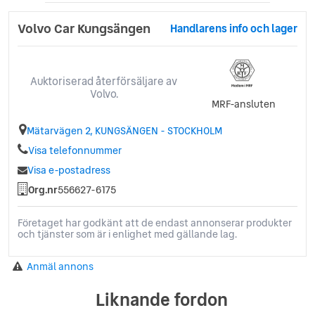
15.4' Centerdisplay
10.2' Förardisplay
Volvo Car Kungsängen
Handlarens info och lager
Fällbart baksäte 60/40del
High Performance Audio
8-v eljusterb. förarstol
Auktoriserad återförsäljare av
6-vägs eljuster pass.stol
Volvo.
MRF-ansluten
2-zons aut.klimatanläggn.
Elmanövr.baklucka
Mätarvägen 2, KUNGSÄNGEN - STOCKHOLM
Visa telefonnummer
Visa e-postadress
Org.nr
556627-6175
Företaget har godkänt att de endast annonserar produkter
och tjänster som är i enlighet med gällande lag.
Anmäl annons
Liknande fordon