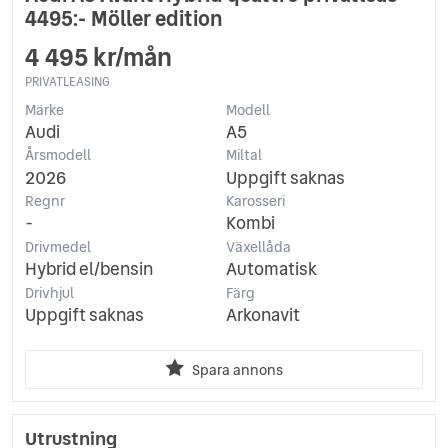
4495:- Möller edition
4 495 kr/mån
PRIVATLEASING
Märke
Modell
Audi
A5
Årsmodell
Miltal
2026
Uppgift saknas
Regnr
Karosseri
-
Kombi
Drivmedel
Växellåda
Hybrid el/bensin
Automatisk
Drivhjul
Färg
Uppgift saknas
Arkonavit
Spara annons
Utrustning