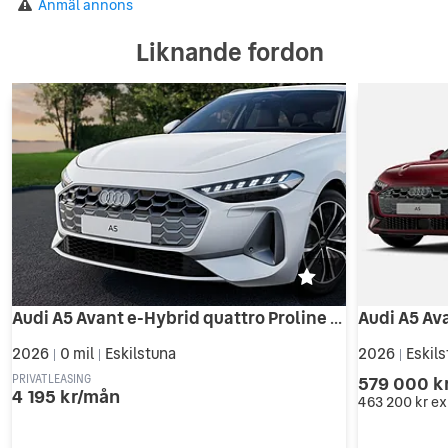
Anmäl annons
Liknande fordon
Audi A5 Avant e-Hybrid quattro Proline Businesslease 4195:- ex
2026
0 mil
Eskilstuna
2026
Eskil
|
|
|
579 000 k
PRIVATLEASING
4 195 kr/mån
463 200 kr
ex