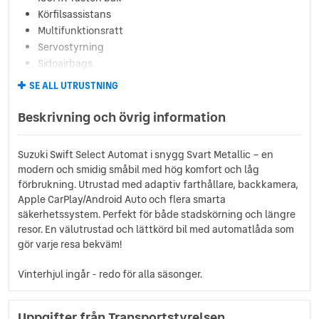
Körfilsassistans
Multifunktionsratt
Servostyrning
Sidoairbags
Sidokrockgardiner
SE ALL UTRUSTNING
Startspärr
Svensksåld
Beskrivning och övrig information
Yttertemperaturmätare
AC
Suzuki Swift Select Automat i snygg Svart Metallic – en
Android Auto
modern och smidig småbil med hög komfort och låg
Antisladdsystem
förbrukning. Utrustad med adaptiv farthållare, backkamera,
Antispinn
Apple CarPlay/Android Auto och flera smarta
Apple carplay
säkerhetssystem. Perfekt för både stadskörning och längre
Backkamera
resor. En välutrustad och lättkörd bil med automatlåda som
Bluetooth
gör varje resa bekväm!
Centrallås
Vinterhjul ingår - redo för alla säsonger.
Döda vinkel-varning
Elfönsterhissar (fram)
Elfönsterhissar (bak)
Uppgifter från Transportstyrelsen