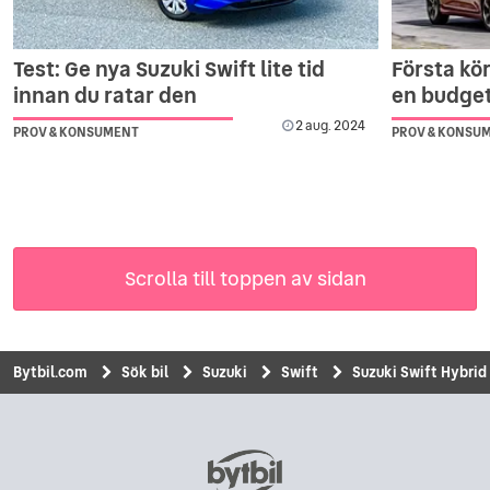
Test: Ge nya Suzuki Swift lite tid
Första kö
innan du ratar den
en budget
2 aug. 2024
PROV & KONSUMENT
PROV & KONSU
Scrolla till toppen av sidan
Bytbil.com
Sök bil
Suzuki
Swift
Suzuki Swift Hybrid