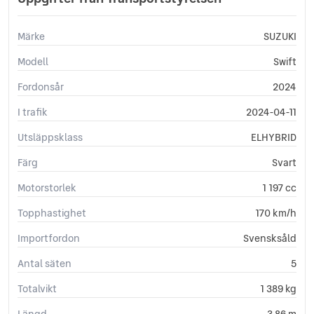
En ägare
Farthållare (adaptiv)
Märke
SUZUKI
Farthållare
Klädsel (tyg)
Modell
Swift
LED Strålkastare
Fordonsår
Lättmetallfälgar
2024
Nyckelfritt system (Keyless)
I trafik
2024-04-11
Tonade rutor
Vinterhjul lättmetallfälgar
Utsläppsklass
ELHYBRID
Pekskärm
Färg
Svart
Sätesvärme fram
Motorstorlek
1 197 cc
Topphastighet
170 km/h
Importfordon
Svensksåld
Antal säten
5
Totalvikt
1 389 kg
Längd
3,86 m