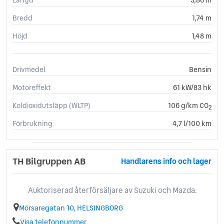
Bredd
1,74 m
Höjd
1,48 m
Drivmedel
Bensin
Motoreffekt
61 kW/83 hk
Koldioxidutsläpp (WLTP)
106 g/km CO
2
Förbrukning
4,7 l/100 km
TH Bilgruppen AB
Handlarens info och lager
Auktoriserad återförsäljare av Suzuki och Mazda.
Mörsaregatan 10, HELSINGBORG
Visa telefonnummer