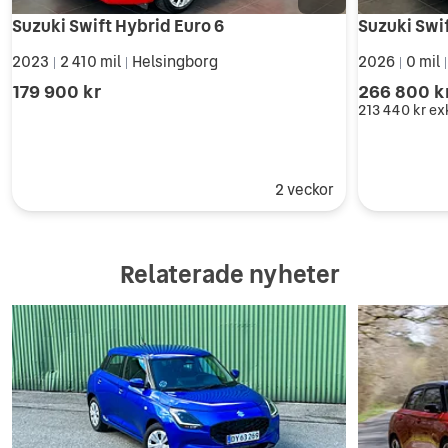
Suzuki Swift Hybrid Euro 6
2023
2 410 mil
Helsingborg
2026
0 mil
|
|
|
179 900 kr
266 800 k
213 440 kr
ex
2 veckor
Relaterade nyheter