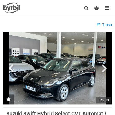
Tipsa
1 av 18
Suzuki Swift Hybrid Select CVT Automat /