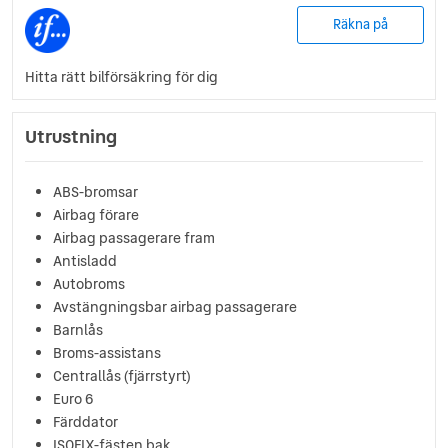
Räkna på
Hitta rätt bilförsäkring för dig
Utrustning
ABS-bromsar
Airbag förare
Airbag passagerare fram
Antisladd
Autobroms
Avstängningsbar airbag passagerare
Barnlås
Broms-assistans
Centrallås (fjärrstyrt)
Euro 6
Färddator
ISOFIX-fästen bak