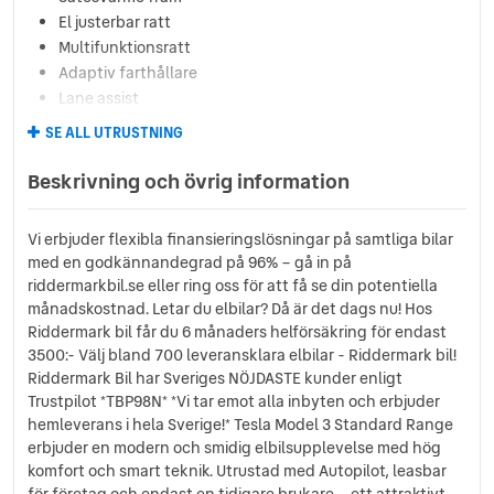
El justerbar ratt
Multifunktionsratt
Adaptiv farthållare
Lane assist
LED-strålkastare
SE ALL UTRUSTNING
Elektrisk bagagelucka
AC och klimatanläggning
Beskrivning och övrig information
Elhissar fram och bak
Farthållare
Vi erbjuder flexibla finansieringslösningar på samtliga bilar
Övrig standardutrustning
med en godkännandegrad på 96% – gå in på
Läderinteriör
riddermarkbil.se eller ring oss för att få se din potentiella
Klädsel (helskinn)
månadskostnad. Letar du elbilar? Då är det dags nu! Hos
ISOFIX
Riddermark bil får du 6 månaders helförsäkring för endast
Bluetooth
3500:- Välj bland 700 leveransklara elbilar - Riddermark bil!
Touchskärm
Riddermark Bil har Sveriges NÖJDASTE kunder enligt
Trustpilot *TBP98N* *Vi tar emot alla inbyten och erbjuder
Interiör i skinn eller delvis i skinn
hemleverans i hela Sverige!* Tesla Model 3 Standard Range
Parkeringssensor bak
erbjuder en modern och smidig elbilsupplevelse med hög
Aircondition
komfort och smart teknik. Utrustad med Autopilot, leasbar
Motorvärmare
för företag och endast en tidigare brukare – ett attraktivt