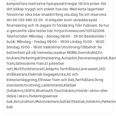
komplettera med extra hjuluppsättningar till bra priser. Gör
ditt bilköp tryggt och enkelt hos oss. Med korta lagertider
försvinner våra bilar snabbt! Ring oss idag för att reservera
din bil: 013-480 22 00 . Vi erbjuder även skräddarsydd
finansiering och 14 dagars fri försäkring från Folksam. Se hur
vi genomför våra tester här: https://vimeo.com/1011323016
Telefontider: Måndag - Söndag 08:00 - 24:00 Besökstider i
butik: Måndag - Fredag 09:00 - 19:00 Lördag 10:00 - 18:00
Söndag 10:00 - 16:00 Välkomna! Utrustning/Tillbehör: Se
batteritest på vår hemsida,Leasbar MOMS,Svensksåld,En
brukare,Parkeringsklimatisering,Autopilot,Panoramaglastak,Bac
fram,Sätesvärme fram,El justerbar
ratt,Multifunktionsratt,Adaptiv farthållare,Lane assist,LED-
strålkastare,Elektrisk bagagelucka,AC och
klimatanläggning,Elhissar fram och bak,Farthållare,Övrig
standardutrustning,Läderinteriör,Klädsel
(helskinn),ISOFIX,Bluetooth,Touchskärm,Interiör i skinn eller
delvis i skinn,Parkeringssensor
bak,Aircondition,Motorvärmare,Soltak/Glastak,Helskinn,Parkeri
bak