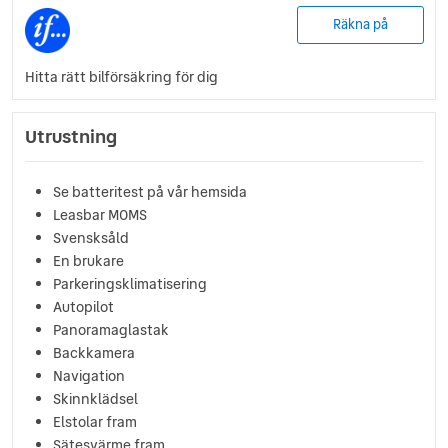
Räkna på
Hitta rätt bilförsäkring för dig
Utrustning
Se batteritest på vår hemsida
Leasbar MOMS
Svensksåld
En brukare
Parkeringsklimatisering
Autopilot
Panoramaglastak
Backkamera
Navigation
Skinnklädsel
Elstolar fram
Sätesvärme fram