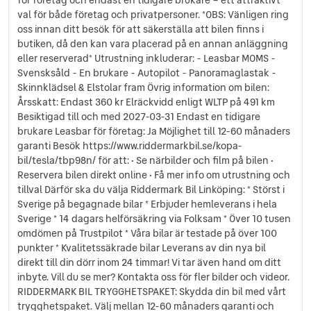
Soltak/Glastak
val för både företag och privatpersoner. *OBS: Vänligen ring
Helskinn
oss innan ditt besök för att säkerställa att bilen finns i
Parkeringssensorer bak
butiken, då den kan vara placerad på en annan anläggning
eller reserverad* Utrustning inkluderar: - Leasbar MOMS -
Svensksåld - En brukare - Autopilot - Panoramaglastak -
Skinnklädsel & Elstolar fram Övrig information om bilen:
Årsskatt: Endast 360 kr Elräckvidd enligt WLTP på 491 km
Besiktigad till och med 2027-03-31 Endast en tidigare
brukare Leasbar för företag: Ja Möjlighet till 12-60 månaders
garanti Besök https://www.riddermarkbil.se/kopa-
bil/tesla/tbp98n/ för att: • Se närbilder och film på bilen •
Reservera bilen direkt online • Få mer info om utrustning och
tillval Därför ska du välja Riddermark Bil Linköping: * Störst i
Sverige på begagnade bilar * Erbjuder hemleverans i hela
Sverige * 14 dagars helförsäkring via Folksam * Över 10 tusen
omdömen på Trustpilot * Våra bilar är testade på över 100
punkter * Kvalitetssäkrade bilar Leverans av din nya bil
direkt till din dörr inom 24 timmar! Vi tar även hand om ditt
inbyte. Vill du se mer? Kontakta oss för fler bilder och videor.
RIDDERMARK BIL TRYGGHETSPAKET: Skydda din bil med vårt
trygghetspaket. Välj mellan 12-60 månaders garanti och