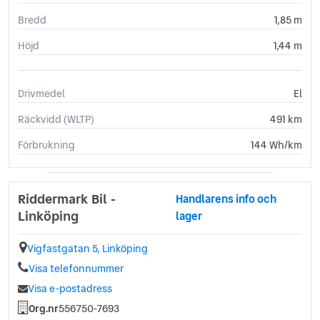
Bredd
1,85 m
Höjd
1,44 m
Drivmedel
El
Räckvidd (WLTP)
491 km
Förbrukning
144 Wh/km
Riddermark Bil -
Handlarens info och
Linköping
lager
Vigfastgatan 5, Linköping
Visa telefonnummer
Visa e-postadress
Org.nr
556750-7693