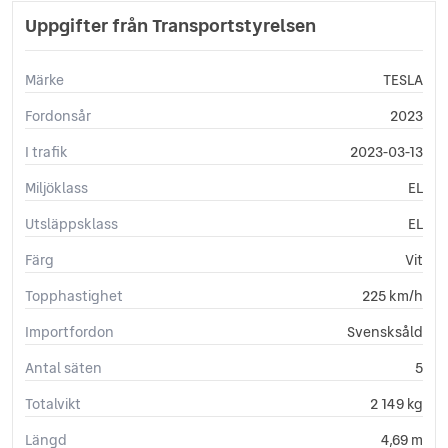
Uppgifter från Transportstyrelsen
Märke
TESLA
Fordonsår
2023
I trafik
2023-03-13
Miljöklass
EL
Utsläppsklass
EL
Färg
Vit
Topphastighet
225 km/h
Importfordon
Svensksåld
Antal säten
5
Totalvikt
2 149 kg
Längd
4,69 m