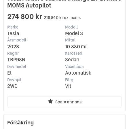
MOMS Autopilot
274 800 kr
219 840 kr ex.moms
Märke
Modell
Tesla
Model 3
Årsmodell
Miltal
2023
10 880 mil
Regnr
Karosseri
TBP98N
Sedan
Drivmedel
Växellåda
El
Automatisk
Drivhjul
Färg
2WD
Vit
Spara annons
Försäkring