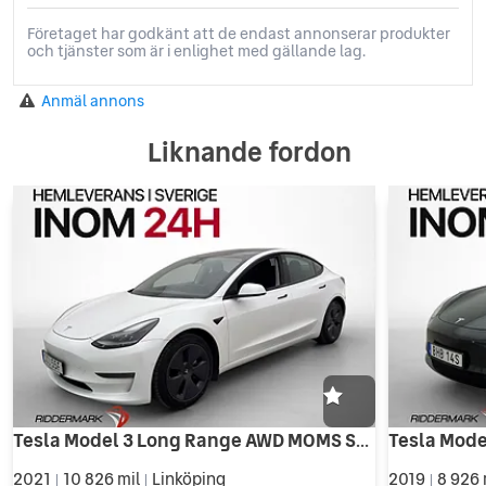
Företaget har godkänt att de endast annonserar produkter
och tjänster som är i enlighet med gällande lag.
Anmäl annons
Liknande fordon
Tesla Model 3 Long Range AWD MOMS Svensksåld Panorama
2021
10 826 mil
Linköping
2019
8 926 
|
|
|