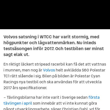
Volvos satsning i WTCC har varit stormig, med
högpunkter och lågvattenmärken. Nu inleds
testsäsongen inför 2017. Och testbilen ser minst
sagt elak ut.
En riktigt läckert stripead racerbil kan få det att vattnas
i munnen, men nog är
Volvos
helt avklädda S60 Polestar
TC1 rätt slående i sig. Bilen på bilden är Polestar Cyan
Racings nya testbil och ska användas för att utveckla
2017 års specifikationer.
– Tävlingsbilarna har inte varit i Sverige sedan
första
tävlingen i april
som innebär att vi inte kunnat göra
något utvecklingsarbete, säger Christian Dahl, vd för