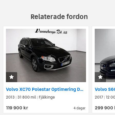
Relaterade fordon
Volvo XC70 Polestar Optimering D5 AWD D5 Polestar AWD Summum
2013
31 800 mil
Fjälkinge
2017
12 00
|
|
|
119 900 kr
299 900 
4 dagar