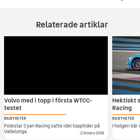
Relaterade artiklar
Volvo med i topp i första WTCC-
Hektiskt 
testet
Racing
BILNYHETER
BILNYHETER
Polestar Cyan Racing satte idel topptider på
I helgen bär 
Vallelunga.
9 mars 2016