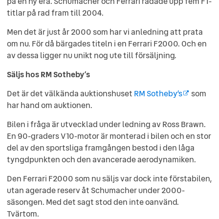
på en ny era. Schumacher och Ferrari radade upp fem F1-
titlar på rad fram till 2004.
Men det är just år 2000 som har vi anledning att prata
om nu. För då bärgades titeln i en Ferrari F2000. Och en
av dessa ligger nu unikt nog ute till försäljning.
Säljs hos RM Sotheby’s
Det är det välkända auktionshuset
RM Sotheby’s
som
har hand om auktionen.
Bilen i fråga är utvecklad under ledning av Ross Brawn.
En 90-graders V10-motor är monterad i bilen och en stor
del av den sportsliga framgången bestod i den låga
tyngdpunkten och den avancerade aerodynamiken.
Den Ferrari F2000 som nu säljs var dock inte förstabilen,
utan agerade reserv åt Schumacher under 2000-
säsongen. Med det sagt stod den inte oanvänd.
Tvärtom.