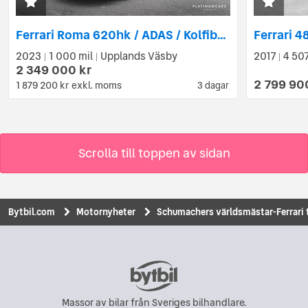
Ferrari Roma 620hk / ADAS / Kolfiber / LEASEBAR
2023
1 000 mil
Upplands Väsby
2017
4 507
|
|
|
2 349 000 kr
2 799 90
1 879 200 kr
exkl. moms
3 dagar
Scrolla till toppen av sidan
Bytbil.com
Motornyheter
Schumachers världsmästar-Ferrari ti
Massor av bilar från Sveriges bilhandlare.