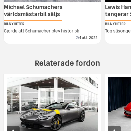
Michael Schumachers
Lewis Ham
världsmästarbil säljs
tangerar
BILNYHETER
BILNYHETER
Gjorde att Schumacher blev historisk
Tog säsonge
4 okt. 2022
Relaterade fordon