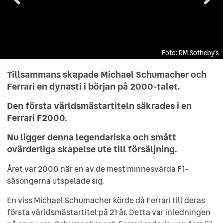
RM Sotheby’s
RM Sotheby’s
RM Sotheby’s
RM Sotheby’s
RM Sotheby’s
RM Sotheby’s
RM Sotheby’s
RM Sotheby’s
RM Sotheby’s
Tillsammans skapade Michael Schumacher och
Ferrari en dynasti i början på 2000-talet.
Den första världsmästartiteln säkrades i en
Ferrari F2000.
Nu ligger denna legendariska och smått
ovärderliga skapelse ute till försäljning.
Året var 2000 när en av de mest minnesvärda F1-
säsongerna utspelade sig.
En viss Michael Schumacher körde då Ferrari till deras
första världsmästartitel på 21 år. Detta var inledningen