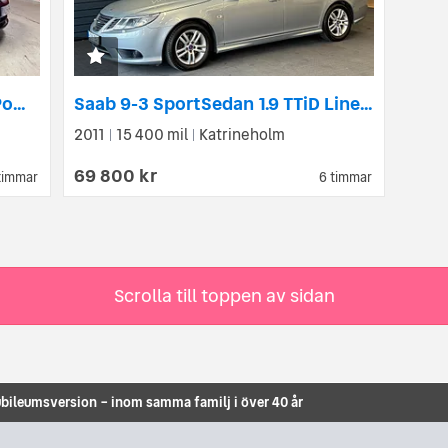
Saab 9-3 SportCombi 2.0t BioPower Vector Euro 5
Saab 9-3 SportSedan 1.9 TTiD Linear 160 hk / Drag / Nybesiktigad
2011
15 400 mil
Katrineholm
|
|
69 800 kr
timmar
6 timmar
Scrolla till toppen av sidan
jubileumsversion – inom samma familj i över 40 år