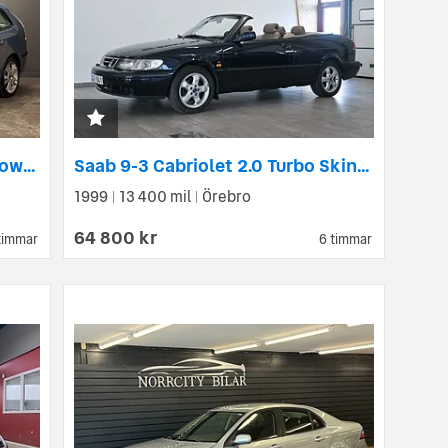
Saab 9-3 SportCombi 1.8t BioPower Linear DRAG
Saab 9-3 Cabriolet 2.0 Turbo Skinn 200hk
1999
13 400 mil
Örebro
|
|
64 800 kr
timmar
6 timmar