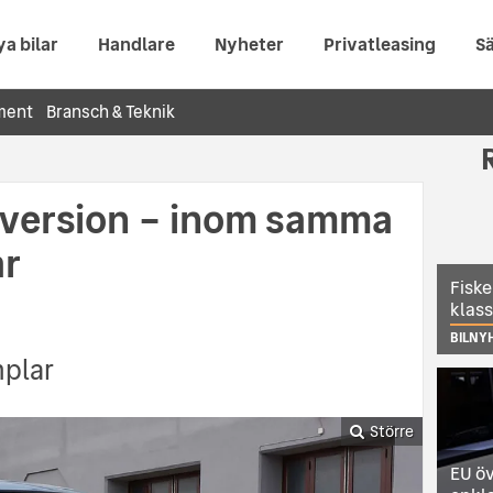
ya bilar
Handlare
Nyheter
Privatleasing
Sä
ment
Bransch & Teknik
sversion – inom samma
år
Fiske
klas
BILNY
mplar
Större
EU öv