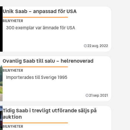
Unik Saab – anpassad för USA
BILNYHETER
300 exemplar var ämnade för USA
22 aug. 2022
Ovanlig Saab till salu – helrenoverad
BILNYHETER
Importerades till Sverige 1995
21 sep. 2021
Tidig Saab i trevligt utförande säljs på
auktion
BILNYHETER