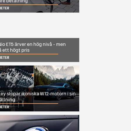
are betalning
HETER
io ET5 ärver en hög nivå - men
 ett högt pris
HETER
ey slopar ikoniska W12-motorn i sin
ällning
HETER