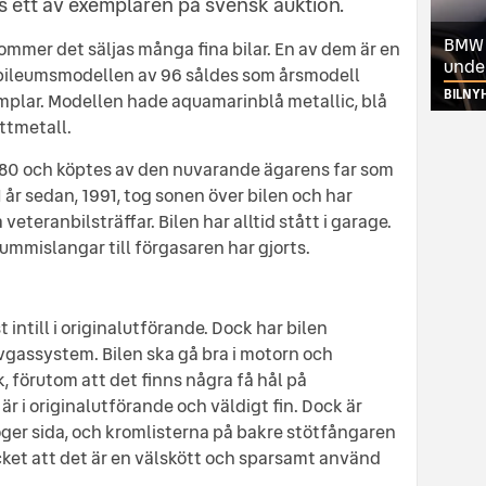
js ett av exemplaren på svensk auktion.
BMW ä
mmer det säljas många fina bilar. En av dem är en
unde
ubileumsmodellen av 96 såldes som årsmodell
BILNY
mplar. Modellen hade aquamarinblå metallic, blå
ättmetall.
1980 och köptes av den nuvarande ägarens far som
 år sedan, 1991, tog sonen över bilen och har
 veteranbilsträffar. Bilen har alltid stått i garage.
mmislangar till förgasaren har gjorts.
t intill i originalutförande. Dock har bilen
gassystem. Bilen ska gå bra i motorn och
ck, förutom att det finns några få hål på
r i originalutförande och väldigt fin. Dock är
ger sida, och kromlisterna på bakre stötfångaren
ycket att det är en välskött och sparsamt använd