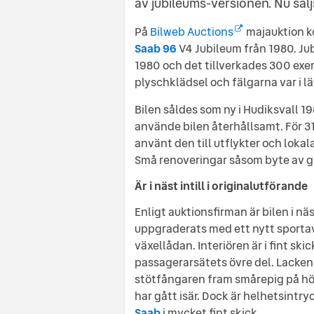
av jubileums-versionen. Nu säl
På
Bilweb Auctions
majauktion ko
Saab 96
V4 Jubileum från 1980. J
1980 och det tillverkades 300 exe
plyschklädsel och fälgarna var i l
Bilen såldes som ny i Hudiksvall 
använde bilen återhållsamt. För 31
använt den till utflykter och lokala
Små renoveringar såsom byte av gu
Är i näst intill i originalutförande
Enligt auktionsfirman är bilen i näs
uppgraderats med ett nytt sportav
växellådan. Interiören är i fint ski
passagerarsätets övre del. Lacken ä
stötfångaren fram smårepig på hö
har gått isär. Dock är helhetsintr
Saab
i mycket fint skick.