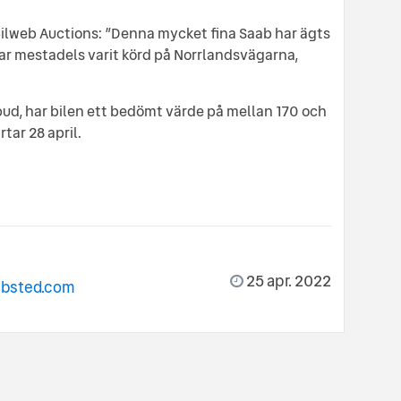
ilweb Auctions: ”Denna mycket fina Saab har ägts
r mestadels varit körd på Norrlandsvägarna,
 bud, har bilen ett bedömt värde på mellan 170 och
tar 28 april.
25 apr. 2022
ibsted.com