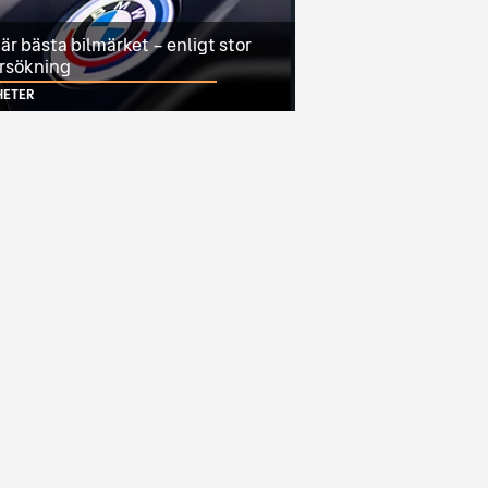
r bästa bilmärket – enligt stor
rsökning
HETER