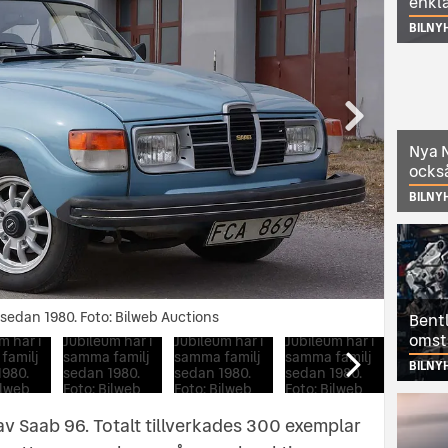
enkl
BILNY
Nya N
också
BILNY
 sedan 1980. Foto: Bilweb Auctions
 samma familj sedan 1980. Foto: Bilweb Auctions
Bentl
omst
BILNY
av Saab 96. Totalt tillverkades 300 exemplar