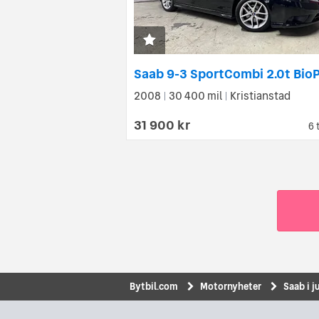
2008
30 400 mil
Kristianstad
|
|
31 900 kr
6 
Bytbil.com
Motornyheter
Saab i 