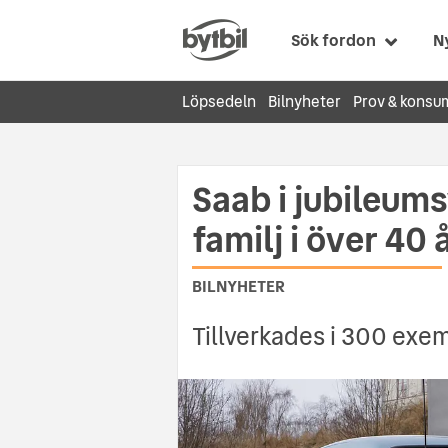
Sök fordon
N
Löpsedeln
Bilnyheter
Prov & konsu
Saab i jubileum
familj i över 40 
BILNYHETER
Tillverkades i 300 exe