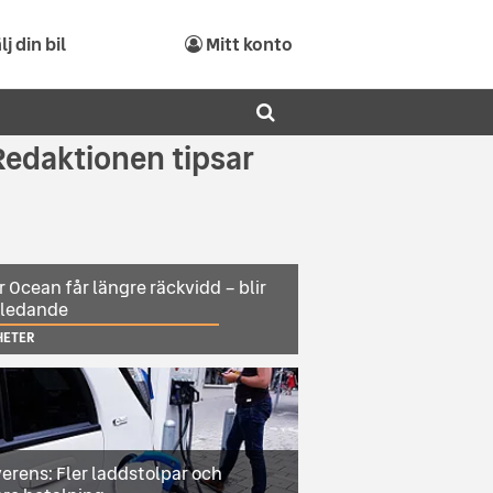
lj din bil
Mitt konto
Redaktionen tipsar
r Ocean får längre räckvidd – blir
sledande
HETER
erens: Fler laddstolpar och