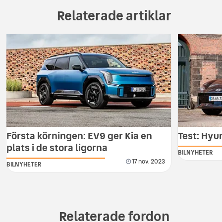
Relaterade artiklar
Första körningen: EV9 ger Kia en
Test: Hyu
plats i de stora ligorna
BILNYHETER
17 nov. 2023
BILNYHETER
Relaterade fordon