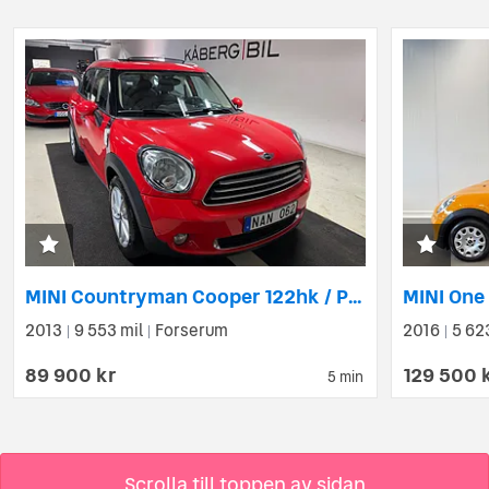
MINI Countryman Cooper 122hk / Panoramaglastak / Navi
2013
9 553 mil
Forserum
2016
5 62
|
|
|
89 900 kr
129 500 
5 min
Scrolla till toppen av sidan