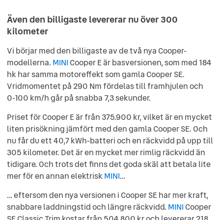
Även den billigaste levererar nu över 300
kilometer
Vi börjar med den billigaste av de två nya Cooper-
modellerna.
MINI
Cooper E är basversionen, som med 184
hk har samma motoreffekt som gamla Cooper SE.
Vridmomentet på 290 Nm fördelas till framhjulen och
0-100 km/h går på snabba 7,3 sekunder.
Priset för Cooper E är från 375.900 kr, vilket är en mycket
liten prisökning jämfört med den gamla Cooper SE. Och
nu får du ett 40,7 kWh-batteri och en räckvidd på upp till
305 kilometer. Det är en mycket mer rimlig räckvidd än
tidigare. Och trots det finns det goda skäl att betala lite
mer för en annan elektrisk
MINI
…
… eftersom den nya versionen i Cooper SE har mer kraft,
snabbare laddningstid och längre räckvidd.
MINI
Cooper
SE Classic Trim kostar från 504.800 kr och levererar 218