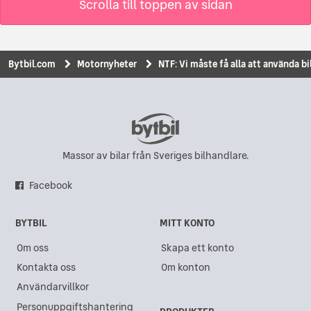
Scrolla till toppen av sidan
Bytbil.com
Motornyheter
NTF: Vi måste få alla att använda bi
Massor av bilar från Sveriges bilhandlare.
Facebook
BYTBIL
MITT KONTO
Om oss
Skapa ett konto
Kontakta oss
Om konton
Användarvillkor
Personuppgiftshantering