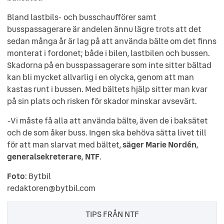
Bland lastbils- och busschaufförer samt
busspassagerare är andelen ännu lägre trots att det
sedan många år är lag på att använda bälte om det finns
monterat i fordonet; både i bilen, lastbilen och bussen.
Skadorna på en busspassagerare som inte sitter bältad
kan bli mycket allvarlig i en olycka, genom att man
kastas runt i bussen. Med bältets hjälp sitter man kvar
på sin plats och risken för skador minskar avsevärt.
-Vi måste få alla att använda bälte, även de i baksätet
och de som åker buss. Ingen ska behöva sätta livet till
för att man slarvat med bältet,
säger Marie Nordén,
generalsekreterare, NTF
.
Foto
: Bytbil
redaktoren@bytbil.com
TIPS FRÅN NTF