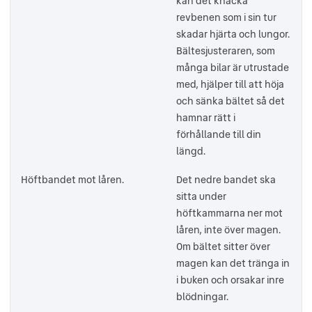
kan det knäcka
revbenen som i sin tur
skadar hjärta och lungor.
Bältesjusteraren, som
många bilar är utrustade
med, hjälper till att höja
och sänka bältet så det
hamnar rätt i
förhållande till din
längd.
Höftbandet mot låren.
Det nedre bandet ska
sitta under
höftkammarna ner mot
låren, inte över magen.
Om bältet sitter över
magen kan det tränga in
i buken och orsakar inre
blödningar.