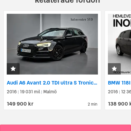
Audi A6 Avant 2.0 TDI ultra S Tronic Sport Edition Euro 6
2016
19 031 mil
Malmö
2016
12 36
|
|
|
149 900 kr
138 900 
2 min