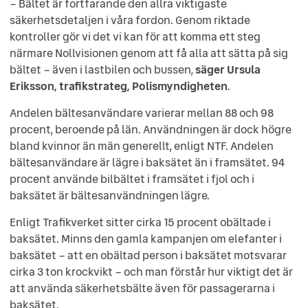
– Bältet är fortfarande den allra viktigaste
säkerhetsdetaljen i våra fordon. Genom riktade
kontroller gör vi det vi kan för att komma ett steg
närmare Nollvisionen genom att få alla att sätta på sig
bältet – även i lastbilen och bussen,
säger Ursula
Eriksson, trafikstrateg, Polismyndigheten
.
Andelen bältesanvändare varierar mellan 88 och 98
procent, beroende på län. Användningen är dock högre
bland kvinnor än män generellt, enligt NTF. Andelen
bältesanvändare är lägre i baksätet än i framsätet. 94
procent använde bilbältet i framsätet i fjol och i
baksätet är bältesanvändningen lägre.
Enligt Trafikverket sitter cirka 15 procent obältade i
baksätet. Minns den gamla kampanjen om elefanter i
baksätet – att en obältad person i baksätet motsvarar
cirka 3 ton krockvikt – och man förstår hur viktigt det är
att använda säkerhetsbälte även för passagerarna i
baksätet.