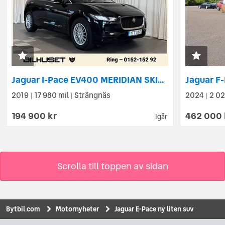
Jaguar I-Pace EV400 MERIDIAN SKINN AWD
2019
17 980 mil
Strängnäs
2024
2 02
|
|
|
194 900 kr
462 000 
Igår
Scrolla till toppen av sidan
Bytbil.com
Motornyheter
Jaguar E-Pace ny liten suv