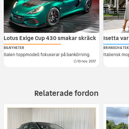
Lotus Exige Cup 430 smakar skräck
Isetta va
BILNYHETER
BRANSCH & TEK
Galen toppmodell fokuserar på bankörning.
Italiensk mop
10 nov. 2017
Relaterade fordon