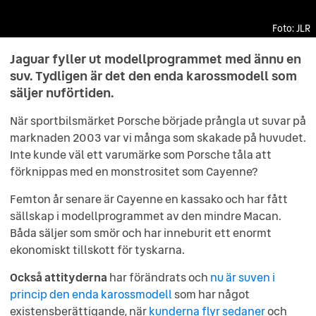
JLR
JLR
Jaguar fyller ut modellprogrammet med ännu en
suv. Tydligen är det den enda karossmodell som
säljer nuförtiden.
När sportbilsmärket Porsche började prångla ut suvar på
marknaden 2003 var vi många som skakade på huvudet.
Inte kunde väl ett varumärke som Porsche tåla att
förknippas med en monstrositet som Cayenne?
Femton år senare är Cayenne en kassako och har fått
sällskap i modellprogrammet av den mindre Macan.
Båda säljer som smör och har inneburit ett enormt
ekonomiskt tillskott för tyskarna.
Också attityderna
har förändrats och
nu är suven i
princip den enda karossmodell
som har något
existensberättigande, när
kunderna flyr sedaner
och