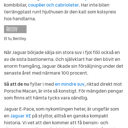
kombibilar,
coupéer och cabrioleter
. Har inte bilen
terrängplast runt hjulhusen är den kall som kolsyreis
hos handlarna.
Bentley
Motors
Et tu, Bentley.
När Jaguar började sälja sin stora suv i fjol föll också en
av de sista bastionerna. Och självklart har den blivit en
enorm framgång, Jaguar ökade sin försäljning under det
senaste året med närmare 100 procent.
Så att de nu
fyller i med
en mindre suv
, riktad direkt mot
Porsche Macan, är inte så konstigt. För mängden pengar
som finns att hämta tycks vara oändlig.
Jaguar E-Pace, som nykomlingen heter, är ungefär som
en
Jaguar XE
på styltor, alltså en ganska kompakt
historia. Vi vet att den kommer att få bensin- och