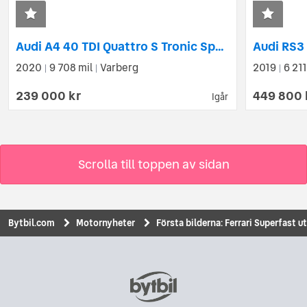
Audi A4 40 TDI Quattro S Tronic Sport Proline
2020
9 708 mil
Varberg
2019
6 211
|
|
|
239 000 kr
449 800 
Igår
Scrolla till toppen av sidan
Bytbil.com
Motornyheter
Första bilderna: Ferrari Superfast u