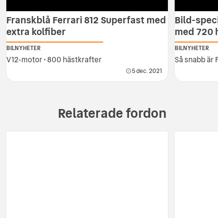
Franskblå Ferrari 812 Superfast med
Bild-speci
extra kolfiber
med 720 
BILNYHETER
BILNYHETER
V12-motor • 800 hästkrafter
Så snabb är 
5 dec. 2021
Relaterade fordon