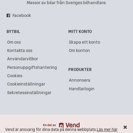
Massor av bilar från Sveriges bilhandlare.
Facebook
BYTBIL
MITT KONTO
Om oss
Skapa ett konto
Kontakta oss
Om konton
Användarvillkor
Personuppgiftshantering
PRODUKTER
Cookies
Annonsera
Cookieinställningar
Handlarlogin
Sekretessinställningar
Vend är ansvarig för dina data på denna webbplats.
Läs mer här
Vend är ansvarig för dina data på denna webbplats.
Läs mer här