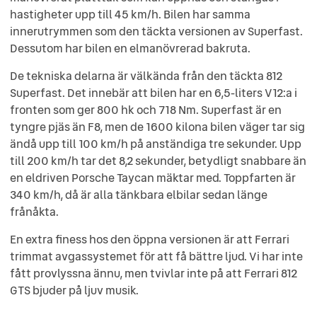
hastigheter upp till 45 km/h. Bilen har samma
innerutrymmen som den täckta versionen av Superfast.
Dessutom har bilen en elmanövrerad bakruta.
De tekniska delarna är välkända från den täckta 812
Superfast. Det innebär att bilen har en 6,5-liters V12:a i
fronten som ger 800 hk och 718 Nm. Superfast är en
tyngre pjäs än F8, men de 1600 kilona bilen väger tar sig
ändå upp till 100 km/h på anständiga tre sekunder. Upp
till 200 km/h tar det 8,2 sekunder, betydligt snabbare än
en eldriven Porsche Taycan mäktar med. Toppfarten är
340 km/h, då är alla tänkbara elbilar sedan länge
frånåkta.
En extra finess hos den öppna versionen är att Ferrari
trimmat avgassystemet för att få bättre ljud. Vi har inte
fått provlyssna ännu, men tvivlar inte på att Ferrari 812
GTS bjuder på ljuv musik.