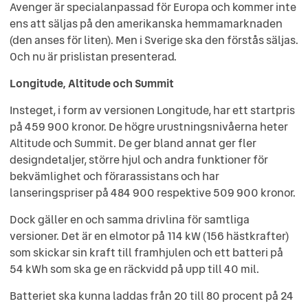
Avenger är specialanpassad för Europa och kommer inte
ens att säljas på den amerikanska hemmamarknaden
(den anses för liten). Men i Sverige ska den förstås säljas.
Och nu är prislistan presenterad.
Longitude, Altitude och Summit
Insteget, i form av versionen Longitude, har ett startpris
på 459 900 kronor. De högre urustningsnivåerna heter
Altitude och Summit. De ger bland annat ger fler
designdetaljer, större hjul och andra funktioner för
bekvämlighet och förarassistans och har
lanseringspriser på 484 900 respektive 509 900 kronor.
Dock gäller en och samma drivlina för samtliga
versioner. Det är en elmotor på 114 kW (156 hästkrafter)
som skickar sin kraft till framhjulen och ett batteri på
54 kWh som ska ge en räckvidd på upp till 40 mil.
Batteriet ska kunna laddas från 20 till 80 procent på 24