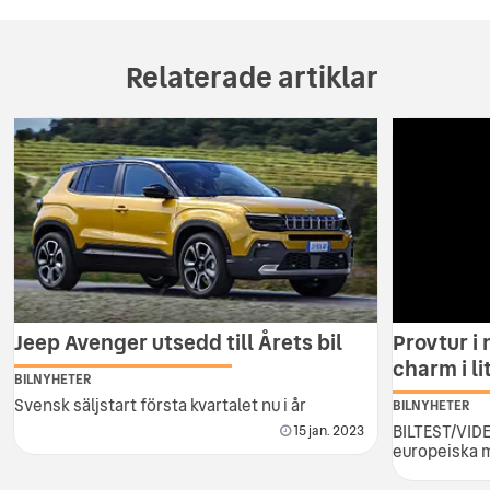
Relaterade artiklar
Jeep Avenger utsedd till Årets bil
Provtur i
charm i li
BILNYHETER
Svensk säljstart första kvartalet nu i år
BILNYHETER
BILTEST/VIDE
15 jan. 2023
europeiska 