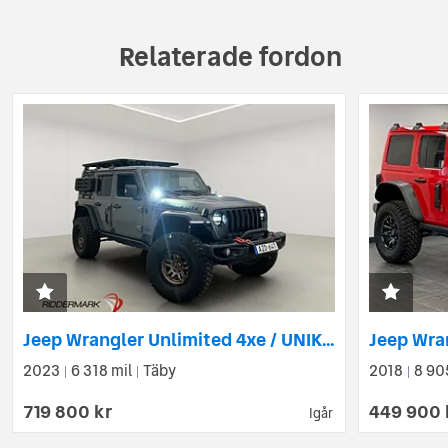
Relaterade fordon
Jeep Wrangler Unlimited 4xe / UNIK / 2 Ägare / "Påkostat"
2023
6 318 mil
Täby
2018
8 90
|
|
|
719 800 kr
449 900 
Igår