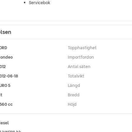
Servicebok
elsen
ORD
Topphastighet
ondeo
Importfordon
012
Antal säten
012-06-18
Totalvikt
URO 5
Längd
it
Bredd
 560 cc
Höjd
iesel