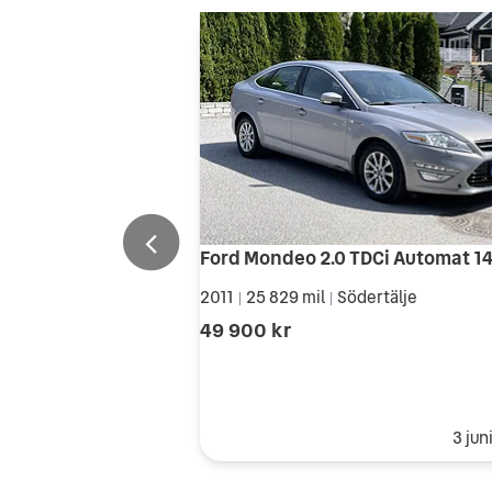
2011
25 829 mil
Södertälje
|
|
49 900 kr
3 jun