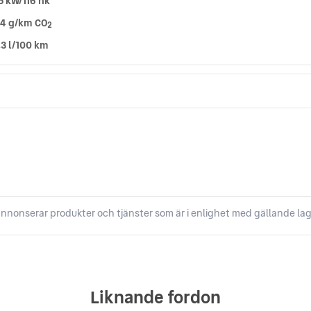
5 kW/116 hk
14 g/km CO
2
,3 l/100 km
nnonserar produkter och tjänster som är i enlighet med gällande lag
Liknande fordon