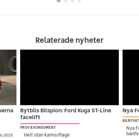
Relaterade nyheter
iserna
Bytbils Bilspion: Ford Kuga ST-Line
Nya F
facelift
BILNYHE
Nya F
PROV & KONSUMENT
banfo
Helt utan kamouflage
eb. 2023