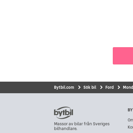
Bytbil.com
Sök bil
Ford
Mond
BY
Om
Massor av bilar från Sveriges
Ko
bilhandlare.