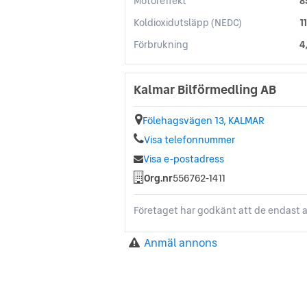
Motoreffekt
8
Koldioxidutsläpp (NEDC)
1
Förbrukning
4
Kalmar Bilförmedling AB
Fölehagsvägen 13, KALMAR
Visa telefonnummer
Visa e-postadress
Org.nr
556762-1411
Företaget har godkänt att de endast a
Anmäl annons