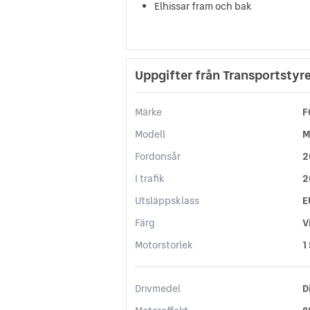
Elhissar fram och bak
Uppgifter från Transportstyr
Märke
F
Modell
M
Fordonsår
2
I trafik
2
Utsläppsklass
E
Färg
V
Motorstorlek
1
Drivmedel
D