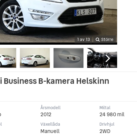
1 av 13
Större
i Business B-kamera Helskinn
Årsmodell
Miltal
o
2012
24 980 mil
l
Växellåda
Drivhjul
Manuell
2WD