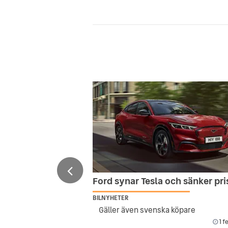
Ford synar Tesla och sänker pr
BILNYHETER
Gäller även svenska köpare
1 f