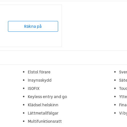
Räkna på
Elstol förare
Sve
Insynsskydd
Sät
ISOFIX
Tou
Keyless entry and go
Ytt
Klädsel helskinn
Fina
Lättmetallfälgar
Vi b
Multifunktionsratt