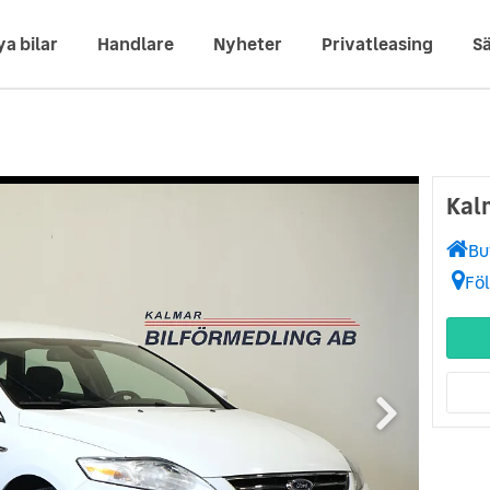
ya bilar
Handlare
Nyheter
Privatleasing
Sä
Kal
Bu
Fö