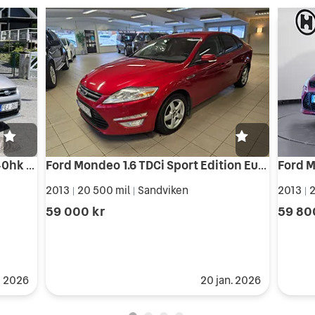
Ford Mondeo 2.0 TDCi Automat 140hk – Business, Alcantara, Drag
Ford Mondeo 1.6 TDCi Sport Edition Euro 5
Ford M
2013
20 500 mil
Sandviken
2013
2
|
|
|
59 000 kr
59 80
i 2026
20 jan. 2026