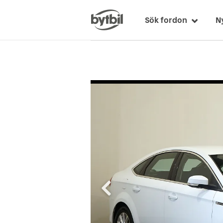
Sök fordon
N