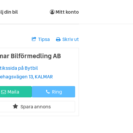
lj din bil
Mitt konto
Tipsa
Skriv ut
mar Bilförmedling AB
tikssida på Bytbil
lehagsvägen 13, KALMAR
Maila
Ring
Spara annons