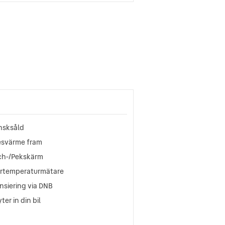
nsksåld
esvärme fram
ch-/Pekskärm
ertemperaturmätare
nsiering via DNB
yter in din bil