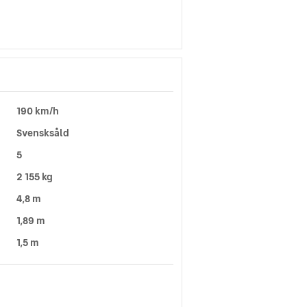
190 km/h
Svensksåld
5
2 155 kg
4,8 m
1,89 m
1,5 m