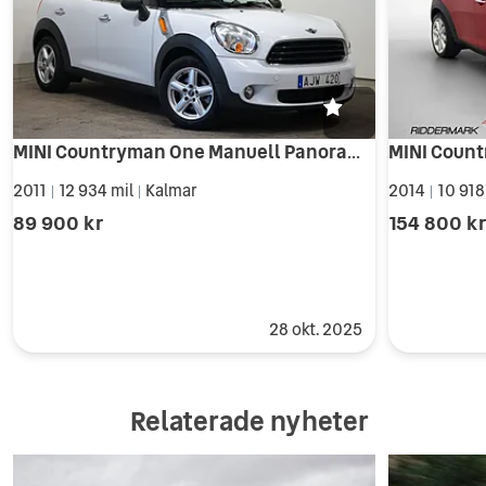
MINI Countryman One Manuell Panorama 98hk
2011
12 934 mil
Kalmar
2014
10 918
|
|
|
89 900 kr
154 800 k
28 okt. 2025
Relaterade nyheter