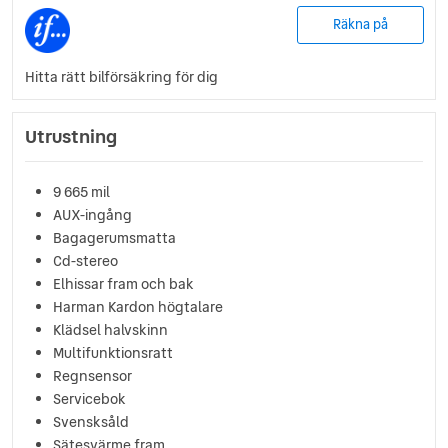
Räkna på
Hitta rätt bilförsäkring för dig
Utrustning
9 665 mil
AUX-ingång
Bagagerumsmatta
Cd-stereo
Elhissar fram och bak
Harman Kardon högtalare
Klädsel halvskinn
Multifunktionsratt
Regnsensor
Servicebok
Svensksåld
Sätesvärme fram