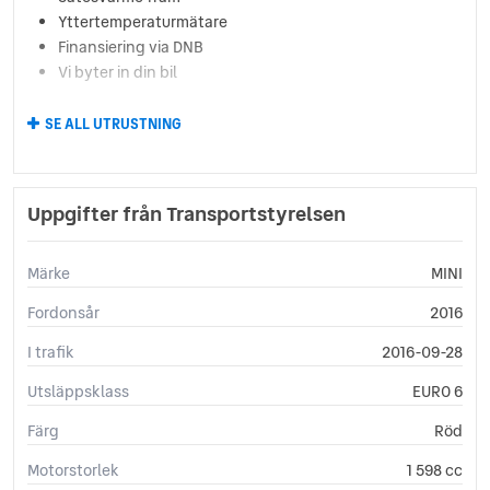
Yttertemperaturmätare
Finansiering via DNB
Vi byter in din bil
SE ALL UTRUSTNING
Uppgifter från Transportstyrelsen
Märke
MINI
Fordonsår
2016
I trafik
2016-09-28
Utsläppsklass
EURO 6
Färg
Röd
Motorstorlek
1 598 cc