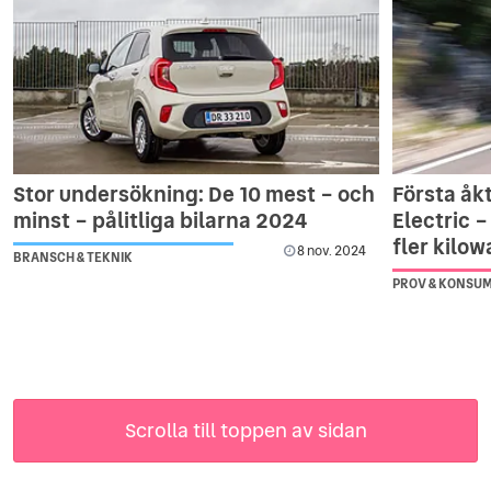
Stor undersökning: De 10 mest – och
Första åk
minst – pålitliga bilarna 2024
Electric –
fler kilo
8 nov. 2024
BRANSCH & TEKNIK
PROV & KONSU
Scrolla till toppen av sidan