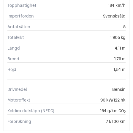
Topphastighet
184 km/h
Importfordon
Svensksåld
Antal säten
5
Totalvikt
1 905 kg
Längd
4,11 m
Bredd
1,79 m
Höjd
1,54 m
Drivmedel
Bensin
Motoreffekt
90 kW/122 hk
Koldioxidutsläpp (NEDC)
164 g/km CO
2
Förbrukning
7 l/100 km