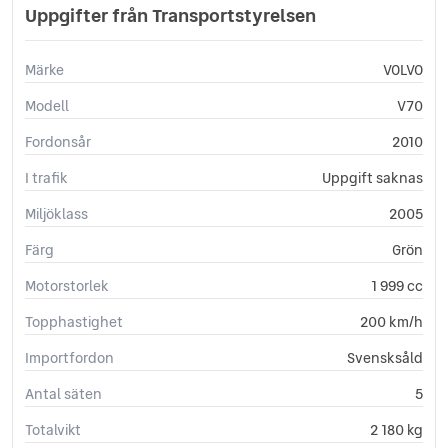
Start-/stoppfunktion
Uppgifter från Transportstyrelsen
Startspärr
Svensksåld
Märke
VOLVO
Sätesvärme (bak)
Sätesvärme (fram)
Modell
V70
Yttertemperaturmätare
Fordonsår
2010
I trafik
Uppgift saknas
Miljöklass
2005
Färg
Grön
Motorstorlek
1 999 cc
Topphastighet
200 km/h
Importfordon
Svensksåld
Antal säten
5
Totalvikt
2 180 kg