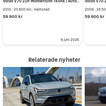
Volvo V70 2.0F Momentum 145hk / Automat / Nyservad
Volvo V70
2010
23 800 mil
Halmstad
2009
24 50
|
|
|
59 900 kr
59 900 kr
8 juni 2026
Relaterade nyheter