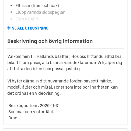
Elhissar (fram och bak)
Eluppvärmda sidospeglar
Euro NCAP 5
Fartbegränsare
SE ALL UTRUSTNING
Farthållare
Fällbara baksäten
Beskrivning och övrig information
Färddator
ISOFIX-fästen bak
Välkommen till Hallands bilaffär , Hos oss hittar du alltid bra
ISOFIX-fästen fram
bilar till bra priser, alla bilar är varudeklarerade. Vi hjälper dig
Läslampa
att hitta den bilen som passar just dig.
Lättmetallfälgar
Motorvärmare
Vi byter gärna in ditt nuvarande fordon oavsett märke,
Multifunktionsratt
modell, ålder och miltal. För er som inte bor i närheten kan
Rails
det ordnas en videovisning.
Reservhjul
•Besiktigad tom : 2026-11-31
Servostyrning
•Sommar och vinterdäck
Sidoairbags
•Drag
Sidokrockgardiner
Sminkspegel