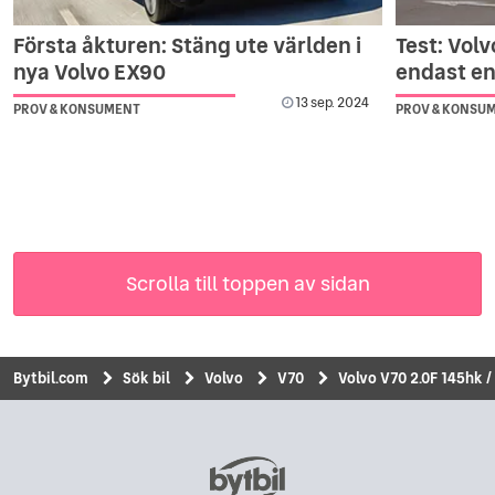
Första åkturen: Stäng ute världen i
Test: Vol
nya Volvo EX90
endast en
13 sep. 2024
PROV & KONSUMENT
PROV & KONSU
Scrolla till toppen av sidan
Bytbil.com
Sök bil
Volvo
V70
Volvo V70 2.0F 145hk /