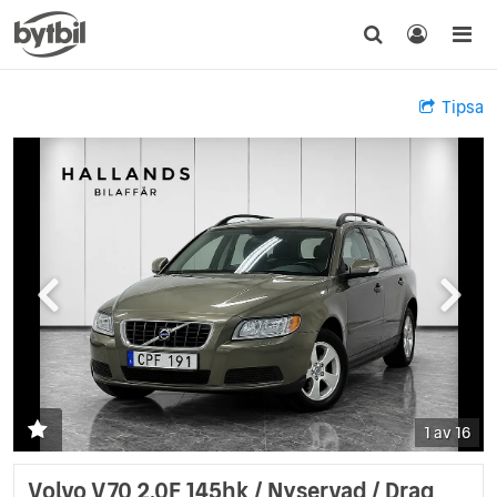
Tipsa
1 av 16
Volvo V70 2.0F 145hk / Nyservad / Drag