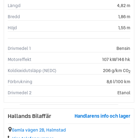
Längd
4,82 m
Bredd
1,86 m
Höjd
1,55 m
Drivmedel 1
Bensin
Motoreffekt
107 kW/146 hk
Koldioxidutsläpp (NEDC)
206 g/km CO
2
Förbrukning
8,6 l/100 km
Drivmedel 2
Etanol
Hallands Bilaffär
Handlarens info och lager
Gamla vägen 2B, Halmstad