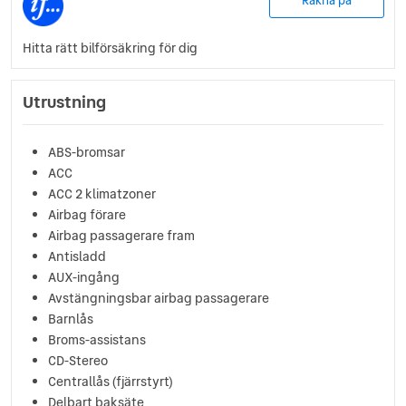
Räkna på
Hitta rätt bilförsäkring för dig
Utrustning
ABS-bromsar
ACC
ACC 2 klimatzoner
Airbag förare
Airbag passagerare fram
Antisladd
AUX-ingång
Avstängningsbar airbag passagerare
Barnlås
Broms-assistans
CD-Stereo
Centrallås (fjärrstyrt)
Delbart baksäte