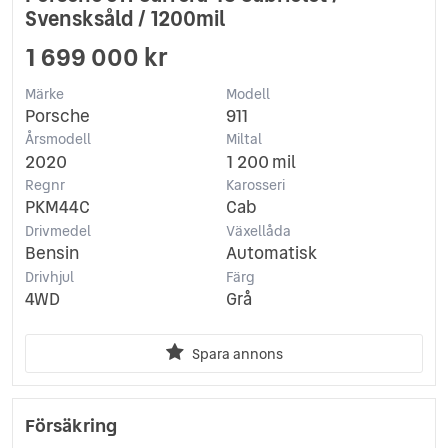
Svensksåld / 1200mil
1 699 000 kr
Märke
Modell
Porsche
911
Årsmodell
Miltal
2020
1 200 mil
Regnr
Karosseri
PKM44C
Cab
Drivmedel
Växellåda
Bensin
Automatisk
Drivhjul
Färg
4WD
Grå
Spara annons
Försäkring