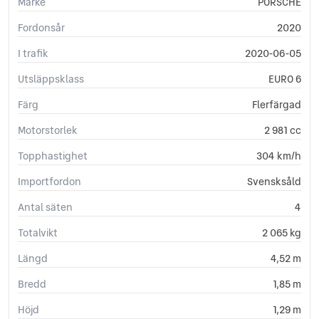
Märke
PORSCHE
Fordonsår
2020
I trafik
2020-06-05
Utsläppsklass
EURO 6
Färg
Flerfärgad
Motorstorlek
2 981 cc
Topphastighet
304 km/h
Importfordon
Svensksåld
Antal säten
4
Totalvikt
2 065 kg
Längd
4,52 m
Bredd
1,85 m
Höjd
1,29 m