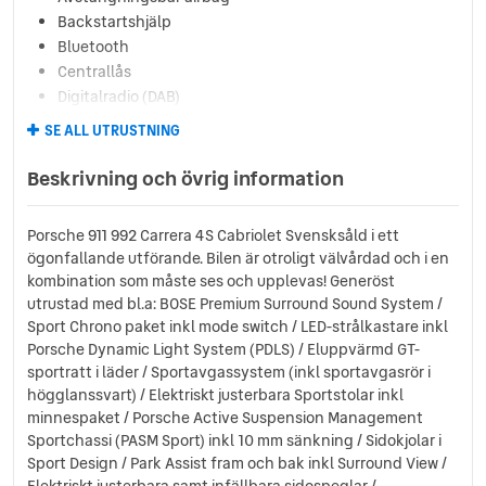
Backstartshjälp
Bluetooth
Centrallås
Digitalradio (DAB)
Elhissar (fram)
SE ALL UTRUSTNING
Eluppvärmda sidospeglar
Euro 6
Beskrivning och övrig information
Fyrhjulsdrift
Färddator
Porsche 911 992 Carrera 4S Cabriolet Svensksåld i ett
ISOFIX-fästen fram
ögonfallande utförande. Bilen är otroligt välvårdad och i en
LED Strålkastare
kombination som måste ses och upplevas! Generöst
Läslampa
utrustad med bl.a: BOSE Premium Surround Sound System /
Multifunktionsratt
Sport Chrono paket inkl mode switch / LED-strålkastare inkl
Servostyrning
Porsche Dynamic Light System (PDLS) / Eluppvärmd GT-
Sidoairbags
sportratt i läder / Sportavgassystem (inkl sportavgasrör i
högglanssvart) / Elektriskt justerbara Sportstolar inkl
Sminkspegel
minnespaket / Porsche Active Suspension Management
Sportratt
Sportchassi (PASM Sport) inkl 10 mm sänkning / Sidokjolar i
Start-/stoppfunktion
Sport Design / Park Assist fram och bak inkl Surround View /
Startspärr
Elektriskt justerbara samt infällbara sidospeglar /