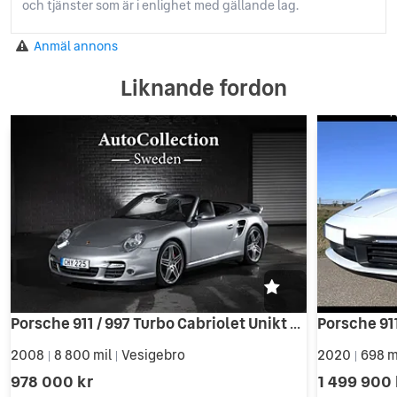
och tjänster som är i enlighet med gällande lag.
Anmäl annons
Liknande fordon
Porsche 911 / 997 Turbo Cabriolet Unikt skick och Spec
2008
8 800 mil
Vesigebro
2020
698 m
|
|
|
978 000 kr
1 499 900 