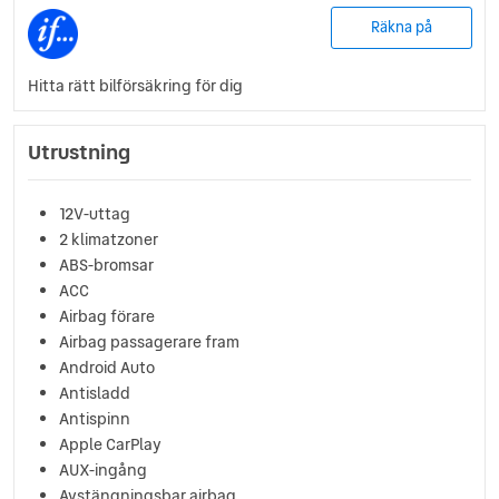
Räkna på
Hitta rätt bilförsäkring för dig
Utrustning
12V-uttag
2 klimatzoner
ABS-bromsar
ACC
Airbag förare
Airbag passagerare fram
Android Auto
Antisladd
Antispinn
Apple CarPlay
AUX-ingång
Avstängningsbar airbag