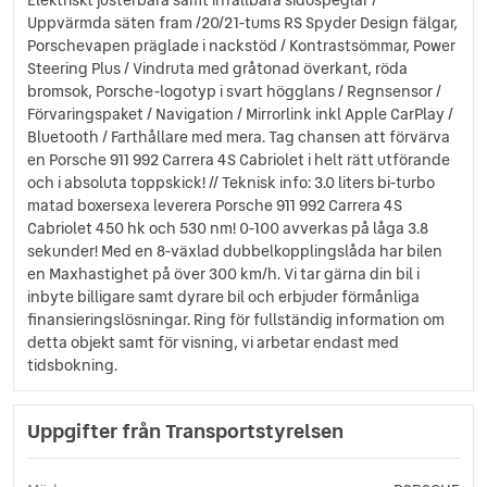
Svensksåld
Uppvärmda säten fram /20/21-tums RS Spyder Design fälgar,
Touch-/Pekskärm
Porschevapen präglade i nackstöd / Kontrastsömmar, Power
USB-uttag
Steering Plus / Vindruta med gråtonad överkant, röda
Yttertemperaturmätare
bromsok, Porsche-logotyp i svart högglans / Regnsensor /
Förvaringspaket / Navigation / Mirrorlink inkl Apple CarPlay /
Bluetooth / Farthållare med mera. Tag chansen att förvärva
en Porsche 911 992 Carrera 4S Cabriolet i helt rätt utförande
och i absoluta toppskick! // Teknisk info: 3.0 liters bi-turbo
matad boxersexa leverera Porsche 911 992 Carrera 4S
Cabriolet 450 hk och 530 nm! 0-100 avverkas på låga 3.8
sekunder! Med en 8-växlad dubbelkopplingslåda har bilen
en Maxhastighet på över 300 km/h. Vi tar gärna din bil i
inbyte billigare samt dyrare bil och erbjuder förmånliga
finansieringslösningar. Ring för fullständig information om
detta objekt samt för visning, vi arbetar endast med
tidsbokning.
Uppgifter från Transportstyrelsen