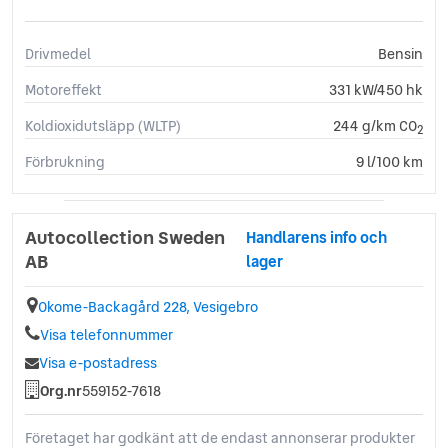
Drivmedel
Bensin
Motoreffekt
331 kW/450 hk
Koldioxidutsläpp (WLTP)
244 g/km CO
2
Förbrukning
9 l/100 km
Autocollection Sweden
Handlarens info och
AB
lager
Okome-Backagård 228, Vesigebro
Visa telefonnummer
Visa e-postadress
Org.nr
559152-7618
Företaget har godkänt att de endast annonserar produkter