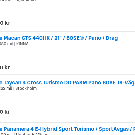
|
0 kr
e Macan GTS 440HK / 21" / BOSE® / Pano / Drag
050 mil
KINNA
|
0 kr
e Taycan 4 Cross Turismo DD PASM Pano BOSE 18-Väg
262 mil
Stockholm
|
0 kr
300 mil
Upplands Väsby