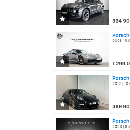
364 90
Porsch
2021
5 0
|
1 299 
2012
10 
|
389 90
Porsche
2023
85
|