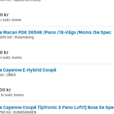
|
0 kr
kr
exkl. moms
e Macan PDK 265HK /Pano /18-Vägs /Moms /Se Spec
 200 mil
Rosersberg
|
0 kr
kr
exkl. moms
e Cayenne E-Hybrid Coupé
mil
UMEÅ
|
00 kr
 kr
exkl. moms
e Cayenne Coupé TipTronic S Pano Luftfj Bose Se Spe
760 mil
KUNGSÄNGEN
|