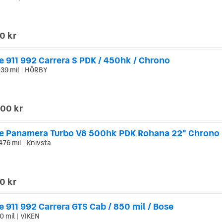
0 kr
e 911 992 Carrera S PDK / 450hk / Chrono
39 mil
HÖRBY
|
000 kr
476 mil
Knivsta
|
0 kr
 911 992 Carrera GTS Cab / 850 mil / Bose
0 mil
VIKEN
|