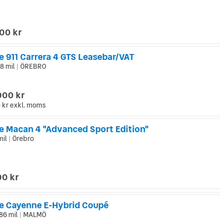
000 kr
e 911 Carrera 4 GTS Leasebar/VAT
8 mil
ÖREBRO
|
000 kr
 kr
exkl. moms
e Macan 4 "Advanced Sport Edition"
mil
Örebro
|
00 kr
e Cayenne E-Hybrid Coupé
86 mil
MALMÖ
|