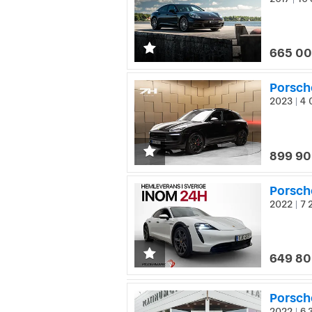
|
665 00
Porsch
2023
4 
|
899 90
Porsch
2022
7 
|
649 80
2022
6 