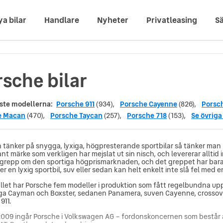
ya bilar
Handlare
Nyheter
Privatleasing
Sä
rsche bilar
ste modellerna:
Porsche 911
(934),
Porsche Cayenne
(826),
Porsc
e Macan
(470),
Porsche Taycan
(257),
Porsche 718
(153),
Se övriga
 tänker på snygga, lyxiga, högpresterande sportbilar så tänker man 
nt märke som verkligen har mejslat ut sin nisch, och levererar alltid 
 grepp om den sportiga högprismarknaden, och det greppet har bara 
r en lyxig sportbil, suv eller sedan kan helt enkelt inte slå fel med e
lfället har Porsche fem modeller i produktion som fått regelbundna u
iga Cayman och Boxster, sedanen Panamera, suven Cayenne, crosso
911.
009 ingår Porsche i Volkswagen AG – fordonskoncernen som består