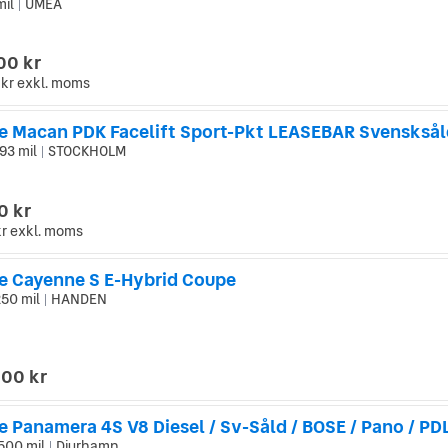
mil
UMEÅ
|
00 kr
 kr
exkl. moms
e Macan PDK Facelift Sport-Pkt LEASEBAR Svensksål
93 mil
STOCKHOLM
|
0 kr
kr
exkl. moms
e Cayenne S E-Hybrid Coupe
250 mil
HANDEN
|
000 kr
e Panamera 4S V8 Diesel / Sv-Såld / BOSE / Pano / PD
500 mil
Djurhamn