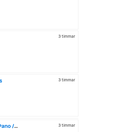
3 timmar
s
3 timmar
Porsche Panamera 4 E-Hybrid Sport Turismo / SportAvgas / Pano / LEASEBAR
3 timmar