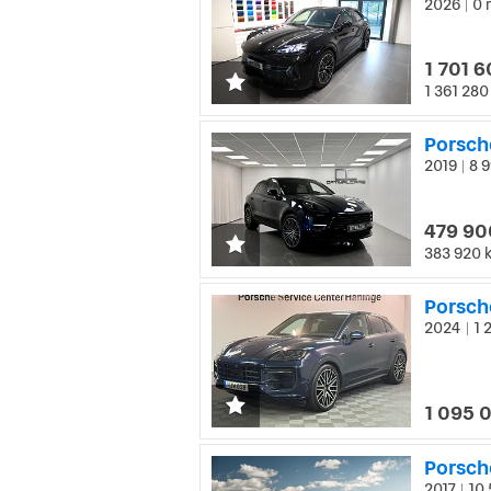
2026
0 
|
1 701 6
1 361 280
Porsch
2019
8 9
|
479 90
383 920 
Porsch
2024
1 
|
1 095 
Porsch
2017
10 