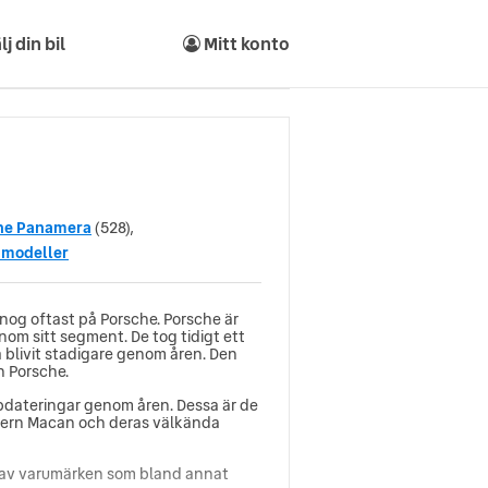
lj din bil
Mitt konto
he Panamera
(528),
 modeller
nog oftast på Porsche. Porsche är
inom sitt segment. De tog tidigt ett
blivit stadigare genom åren. Den
n Porsche.
ppdateringar genom åren. Dessa är de
vern Macan och deras välkända
 av varumärken som bland annat