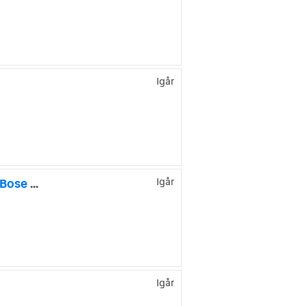
Igår
Porsche Panamera Turbo V8 500hk PDK Rohana 22" Chrono Bose 18-vägs
Igår
Igår