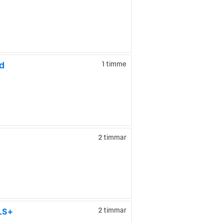
d
1 timme
2 timmar
LS+
2 timmar