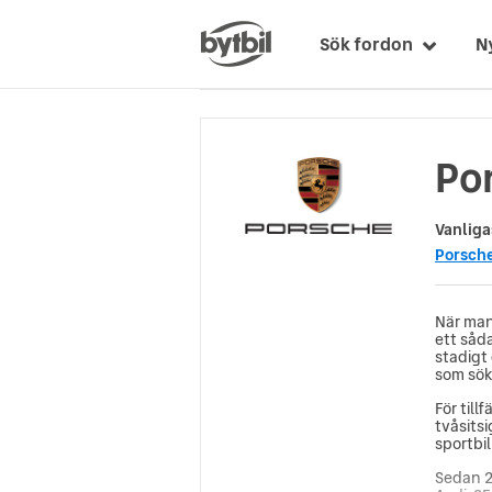
Sök fordon
N
Po
Vanliga
Porsch
När man
ett såda
stadigt
som söke
För til
tvåsits
sportbil 
Sedan 2