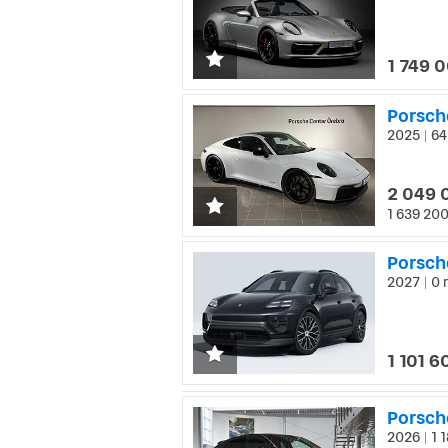
1 749 
Porsch
2025
64
|
2 049 
1 639 200
Porsch
2027
0 
|
1 101 6
Porsch
2026
1 1
|