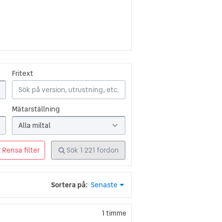
 Ferdinand Porsche. Till en början
nd Wasserfahrzeug
och fungerade
lar, utan bestod av en supergrupp av
ilmodeller.
Fritext
g av militära fordon och
brott och fängslad i nära 2 år. Under
öretaget, utan även designade och
Mätarställning
Alla miltal
 utav delar från Volkswagen Typ 1 –
Rensa filter
Sök
1 221
fordon
lar i sin egen fabrik. Framåt 1954
 sportbil med tillverkarens typiska
iska modell, och den har kommit att
Sortera på:
Senaste
dagens version delar inte mycket mer
1 timme