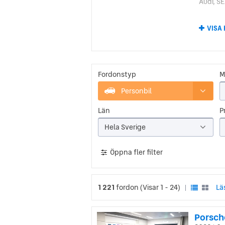
Audi, S
Pors
VISA
Porsche
hette d
som ett 
briljant
Fordonstyp
M
Under a
stridsva
Personbil
den per
byggde 
Län
Pr
Pors
Hela Sverige
Till en 
Öppna fler filter
en bil 
var Por
Porsche
luftkyl
1 221
fordon
(Visar 1 - 24)
Lä
|
definie
än namn
Porsch