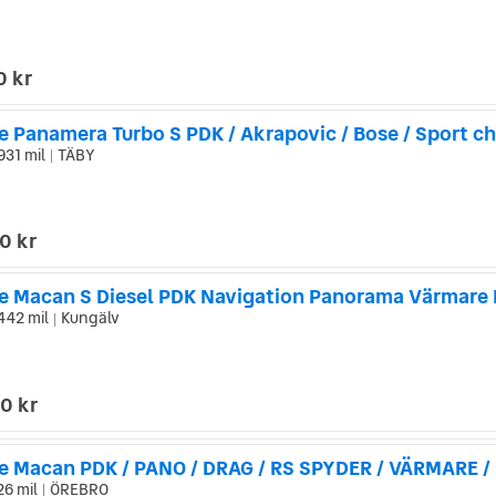
0 kr
931 mil
TÄBY
|
0 kr
442 mil
Kungälv
|
0 kr
e Macan PDK / PANO / DRAG / RS SPYDER / VÄRMARE /
26 mil
ÖREBRO
|