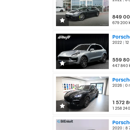
|
849 00
679 200 
Porsch
2022
12
|
559 80
447 840 
Porsch
2026
0 
|
1 572 8
1 258 240
Porsch
2020
8 
|