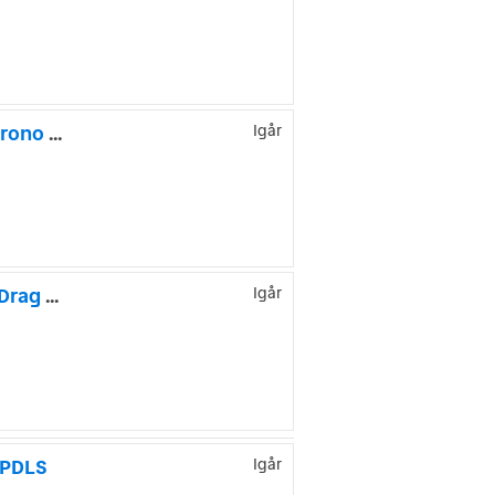
Porsche Panamera Turbo S PDK / Akrapovic / Bose / Sport chrono / 18 vägs
Igår
Porsche Macan S Diesel PDK Navigation Panorama Värmare Drag Bakkamera
Igår
 PDLS
Igår